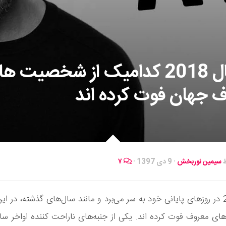
در سال 2018 کدامیک از شخصیت ه
 جهان فوت کرده اند
ط
سیمین نوربخش
·
9 دی 1397
·
۷
سال 2018 در روزهای پایانی خود به سر می‌برد و مانند سال‌های گذشته، در 
شخصیت های معروف فوت کرده اند. یکی از جنبه‎‌های ناراحت کن