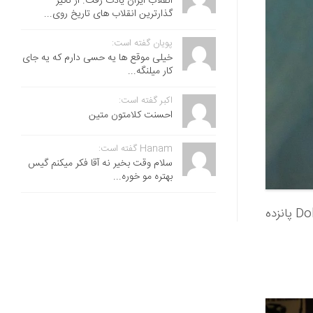
انقلاب ایران یادت رفت. از تاثیر
گذارترین انقلاب های تاریخ روی...
پویان گفته است:
خیلی موقع ها یه حسی دارم که یه جای
کار میلنگه...
اکبر گفته است:
احسنت ‌کلامتون متین
Hanam گفته است:
سلام وقت بخیر نه آقا فکر میکنم گیس
بهتره مو خوره...
عضو اصلی گروه موسیقی ایرلندی The Cranberries یعنی Dolores O’Riordan پانزده