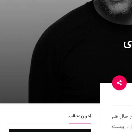
ای
این سال هم
آخرین مطالب
نده اواخر سال، اینست