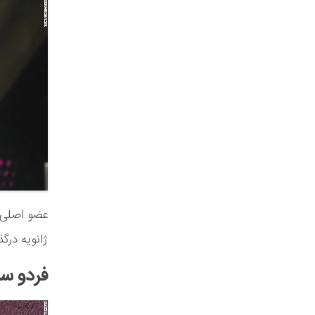
ژانویه درگذشت. او تنها 46 
فردو سان