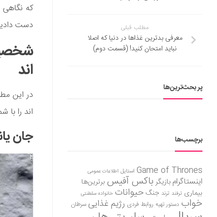
که نگاهی به
دست دادیم
مطلب قبلی
معرفی بدترین غذاها در دنیا که اصلا
نباید امتحان کنید! (قسمت دوم)
اند
پر بحث‌ترین‌ها
اند را با ش
جان یا
برچسب‌ها
Game of Thrones
استایل
اطلاعات عمومی
باکس آفیس
اینستاگرام
بازیگر
برترین‌ها
حیوانات
بیماری
جنگ
ترفند
ترند
خانواده سلطنتی
خواب
رژیم غذایی
روابط فردی
سرطان
دستور تهیه