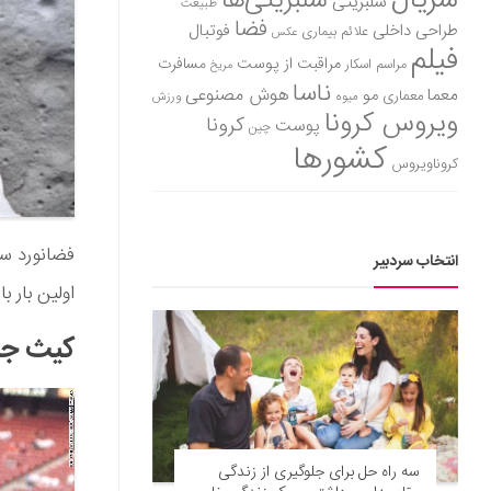
سریال
سلبریتی‌ها
سلبریتی
طبیعت
فضا
طراحی داخلی
فوتبال
علائم بیماری
عکس
فیلم
مراقبت از پوست
مسافرت
مراسم اسکار
مریخ
ناسا
هوش مصنوعی
معما
مو
معماری
میوه
ورزش
ویروس کرونا
کرونا
پوست
چین
کشورها
کروناویروس
انتخاب سردبیر
اولین بار با فضاپیما
کیث ج
سه راه حل برای جلوگیری از زندگی