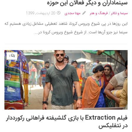
سینماداران و دیگر فعالان این حوزه
دانستنی‌ها
سینما و تئاتر
/
فرهنگ و هنر
مهتا مجدی
20 اردیبهشت, 1399
بازی
این روزها در پی شیوع ویروس کرونا، شاهد تعطیلی مشاغل زیادی هستیم که
طنز
سینما نیز جزو آن‌ها است. از شروع شیوع ویروس کرونا در...
فال
مسابقه
۱
اخبار
فیلم Extraction با بازی گلشیفته فراهانی رکورددار
در نتفلیکس