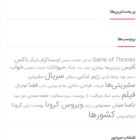
پر بحث‌ترین‌ها
برچسب‌ها
باکس
Game of Thrones
اینستاگرام
بازیگر
استایل
اطلاعات عمومی
آفیس
خواب
حیوانات
برترین‌ها
بیماری
جنگ
ترفند
ترند
خانواده سلطنتی
سریال
رژیم غذایی
سلبریتی
روابط فردی
سرطان
دستور تهیه
سلبریتی‌ها
فضا
طراحی داخلی
فوتبال
علائم بیماری
طبیعت
عکس
فیلم
معما
مو
مراقبت از پوست
مسافرت
معماری
مراسم اسکار
میوه
مریخ
ویروس کرونا
ناسا
کرونا
هوش مصنوعی
پوست
ورزش
چین
کشورها
کروناویروس
انتخاب سردبیر