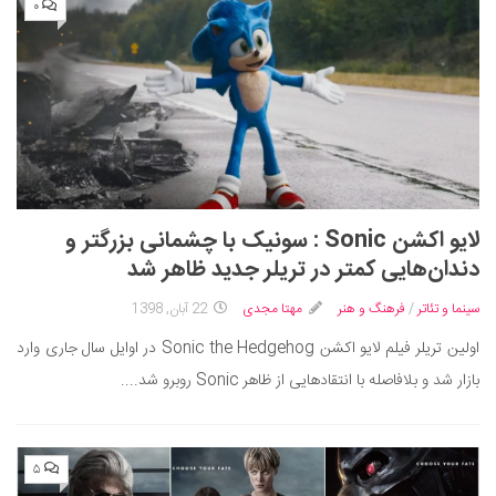
۰
لایو اکشن Sonic : سونیک با چشمانی بزرگتر و
دندان‌هایی کمتر در تریلر جدید ظاهر شد
سینما و تئاتر
/
فرهنگ و هنر
مهتا مجدی
22 آبان, 1398
اولین تریلر فیلم لایو اکشن Sonic the Hedgehog در اوایل سال جاری وارد
بازار شد و بلافاصله با انتقادهایی از ظاهر Sonic روبرو شد....
۵