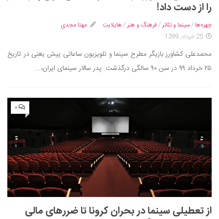
سینما و تئاتر
را از دست داد!
تلویزیون
چهره‌ها
/
سینما و تئاتر
/
فرهنگ و هنر
/
هایلایت
مهتا مجدی
موسیقی
25 خرداد, 1399
چهره‌ها
محمدعلی کشاورز بازیگر مطرح سینما و تلویزیون ساعاتی پیش یعنی در تاریخ
عکاسی و هنرهای تجسمی
۲۵ خرداد ۹۹ در سن ۹۰ سالگی درگذشت. پدر سالار سینمای ایران،...
کتاب و کتاب‌خوانی
تاریخ
۰
معماری
علمی
فناوری‌ها
نجوم و هوا فضا
زمین و محیط زیست
خودرو
از تعطیلی سینما در بحران کرونا تا ضررهای مالی
سرگرمی