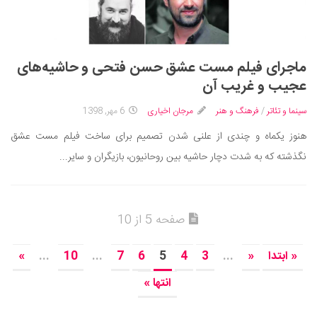
ماجرای فیلم مست عشق حسن فتحی و حاشیه‌های
عجیب و غریب آن
سینما و تئاتر
/
فرهنگ و هنر
مرجان اخیاری
6 مهر, 1398
هنوز یکماه و چندی از علنی شدن تصمیم برای ساخت فیلم مست عشق
نگذشته که به شدت دچار حاشیه بین روحانیون، بازیگران و سایر...
صفحه 5 از 10
« ابتدا
«
...
3
4
5
6
7
...
10
...
»
انتها »