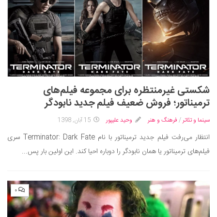
شکستی غیرمنتظره برای مجموعه فیلم‌های
ترمیناتور؛ فروش ضعیف فیلم جدید نابودگر
سینما و تئاتر
/
فرهنگ و هنر
وحید علیپور
15 آبان, 1398
انتظار می‌رفت فیلم جدید ترمیناتور با نام Terminator: Dark Fate سری
فیلم‌های ترمیناتور یا همان نابودگر را دوباره احیا کند. این اولین بار پس...
۰