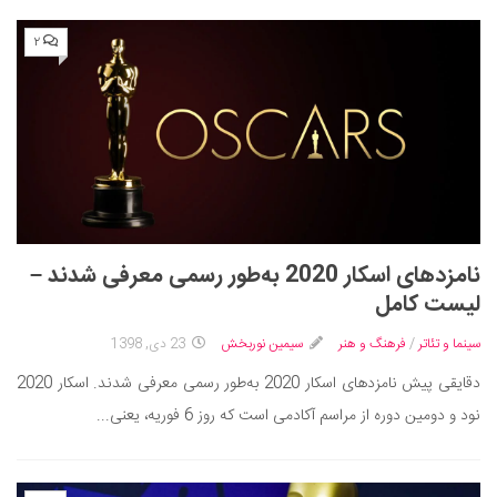
۲
نامزدهای اسکار 2020 به‌طور رسمی معرفی شدند –
لیست کامل
سینما و تئاتر
/
فرهنگ و هنر
سیمین نوربخش
23 دی, 1398
دقایقی پیش نامزدهای اسکار 2020 به‌طور رسمی معرفی شدند. اسکار 2020
نود و دومین دوره از مراسم آکادمی است که روز 6 فوریه، یعنی...