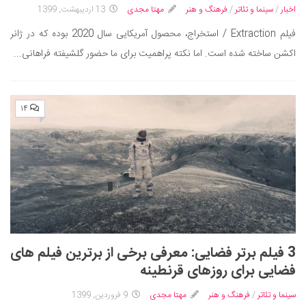
اخبار
/
سینما و تئاتر
/
فرهنگ و هنر
مهتا مجدی
13 اردیبهشت, 1399
فیلم Extraction / استخراج، محصول آمریکایی سال 2020 بوده که در ژانر
اکشن ساخته شده است. اما نکته پراهمیت برای ما حضور گلشیفته فراهانی...
۱۴
3 فیلم برتر فضایی: معرفی برخی از برترین فیلم های
فضایی برای روزهای قرنطینه
سینما و تئاتر
/
فرهنگ و هنر
مهتا مجدی
9 فروردین, 1399