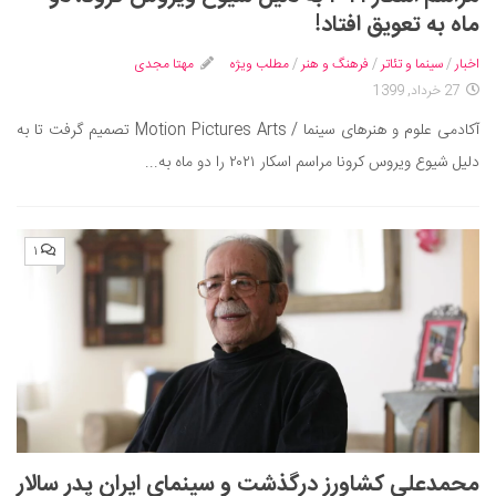
ایران گردی
ماه به تعویق افتاد!
جهان گردی
اخبار
/
سینما و تئاتر
/
فرهنگ و هنر
/
مطلب ویژه
مهتا مجدی
رابطه، عشق و ازدواج
27 خرداد, 1399
موفقیت و مهارت‌های فردی
آکادمی علوم و هنرهای سینما / Motion Pictures Arts تصمیم گرفت تا به
سلامت
دلیل شیوع ویروس کرونا مراسم اسکار ۲۰۲۱ را دو ماه به...
تغذیه سالم
بهداشت
۱
بیماری و درمان
کودک و مادر
ورزش و تندرستی
روانشناسی
مراکز پزشکی و دارویی
فرهنگ و هنر
محمدعلی کشاورز درگذشت و سینمای ایران پدر سالار