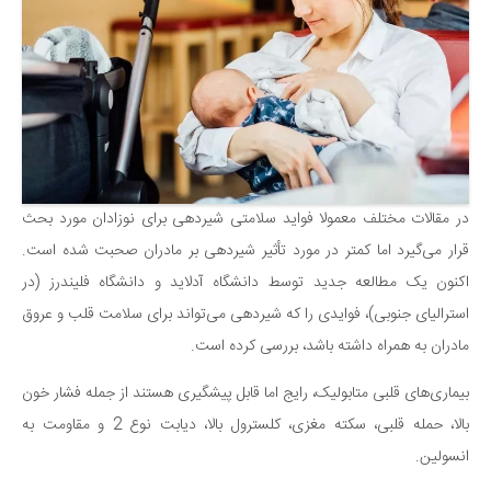
سینما و تئاتر
تلویزیون
موسیقی
چهره‌ها
عکاسی و هنرهای تجسمی
کتاب و کتاب‌خوانی
تاریخ
در مقالات مختلف معمولا فواید سلامتی شیردهی برای نوزادان مورد بحث
قرار می‌گیرد اما کمتر در مورد تأثیر شیردهی بر مادران صحبت شده است.
معماری
اکنون یک مطالعه جدید توسط دانشگاه آدلاید و دانشگاه فلیندرز (در
علمی
استرالیای جنوبی)، فوایدی را که شیردهی می‌تواند برای سلامت قلب و عروق
فناوری‌ها
مادران به همراه داشته باشد، بررسی کرده است.
نجوم و هوا فضا
بیماری‌های قلبی متابولیک، رایج اما قابل پیشگیری هستند از جمله فشار خون
زمین و محیط زیست
بالا، حمله قلبی، سکته مغزی، کلسترول بالا، دیابت نوع 2 و مقاومت به
خودرو
انسولین.
سرگرمی