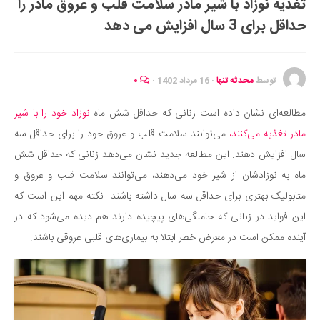
تغذیه نوزاد با شیر مادر سلامت قلب و عروق مادر را
ایران گردی
حداقل برای 3 سال افزایش می دهد
جهان گردی
رابطه، عشق و ازدواج
موفقیت و مهارت‌های فردی
توسط
محدثه تنها
·
16 مرداد 1402
·
۰
سلامت
مطالعه‌ای نشان داده است زنانی که حداقل شش ماه
نوزاد خود را با شیر
تغذیه سالم
مادر تغذیه می‌کنند،
می‌توانند سلامت قلب و عروق خود را برای حداقل سه
بهداشت
سال افزایش دهند. این مطالعه جدید نشان می‌دهد زنانی که حداقل شش
بیماری و درمان
ماه به نوزادشان از شیر خود می‌دهند، می‌توانند سلامت قلب و عروق و
متابولیک بهتری برای حداقل سه سال داشته باشند. نکته مهم این است که
کودک و مادر
این فواید در زنانی که حاملگی‌های پیچیده دارند هم دیده می‌شود که در
ورزش و تندرستی
آینده ممکن است در معرض خطر ابتلا به بیماری‌های قلبی عروقی باشند.
روانشناسی
مراکز پزشکی و دارویی
فرهنگ و هنر