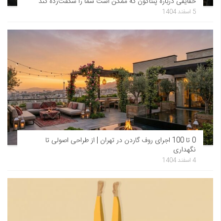
حقایقی درباره پنتاگون که ممکن است شما را شگفت‌زده کند
5 اسفند 1404
0 تا 100 اجرای روف گاردن در تهران | از طراحی اصولی تا
نگهداری
4 اسفند 1404