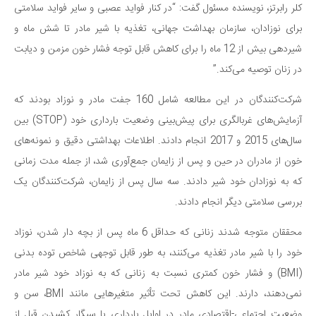
کلر رابرتز، نویسنده مسئول گفت: “در کنار فواید عصبی و سایر فواید سلامتی
دانستنی‌ها
برای نوزادان، سازمان بهداشت جهانی، تغذیه با شیر مادر تا شش ماه و
بازی
شیردهی بیش از 12 ماه را برای کاهش قابل توجه فشار خون مزمن و دیابت
طنز
در زنان توصیه می‌کند.”
فال
شرکت‌کنندگان در این مطالعه شامل 160 جفت مادر و نوزاد بودند که
مسابقه
آزمایش‌های غربالگری برای پیش‌بینی وضعیت بارداری خود (STOP) بین
اخبار
سال‌های 2015 و 2017 انجام دادند. اطلاعات بهداشتی دقیق و نمونه‌های
خون از مادران در حین و پس از زایمان جمع‌آوری شد، از جمله مدت زمانی
که به نوزادان خود شیر دادند. سه سال پس از زایمان، شرکت‌کنندگان یک
بررسی سلامتی دیگر انجام دادند.
محققان متوجه شدند زنانی که حداقل 6 ماه پس از بچه دار شدن، نوزاد
خود را با شیر مادر تغذیه می‌کنند، به طور قابل توجهی شاخص توده بدنی
(BMI) و فشار خون کمتری نسبت به زنانی که به نوزاد خود شیر مادر
نمی‌دهند، دارند. این کاهش تحت تأثیر متغیرهایی مانند BMI، سن و
وضعیت اجتماعی-اقتصادی مادر در اوایل بارداری یا سیگار کشیدن قبل از