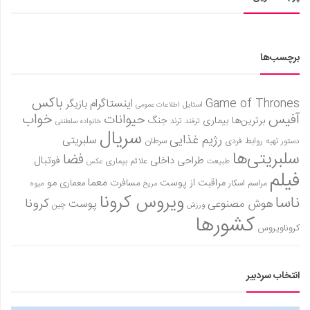
برچسب‌ها
باکس
Game of Thrones
اینستاگرام
بازیگر
استایل
اطلاعات عمومی
آفیس
خواب
حیوانات
برترین‌ها
بیماری
جنگ
ترفند
ترند
خانواده سلطنتی
سریال
رژیم غذایی
سلبریتی
روابط فردی
سرطان
دستور تهیه
سلبریتی‌ها
فضا
طراحی داخلی
فوتبال
علائم بیماری
طبیعت
عکس
فیلم
معما
مو
مراقبت از پوست
مسافرت
معماری
مراسم اسکار
میوه
مریخ
ویروس کرونا
ناسا
کرونا
هوش مصنوعی
پوست
ورزش
چین
کشورها
کروناویروس
انتخاب سردبیر