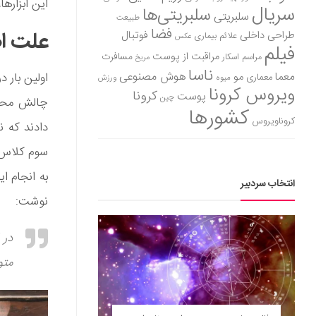
این ابزارها
سریال
سلبریتی‌ها
سلبریتی
طبیعت
فضا
علت ا
طراحی داخلی
فوتبال
علائم بیماری
عکس
فیلم
مراقبت از پوست
مسافرت
مراسم اسکار
مریخ
ناسا
هوش مصنوعی
معما
مو
معماری
میوه
ورزش
ویروس کرونا
کرونا
پوست
چین
چالش محرو
کشورها
کروناویروس
سوم کلاس)
به انجام ا
انتخاب سردبیر
نوشت:
در 
متو