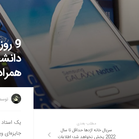
9 ر
دانشج
همرا
توس
مطلب بعدی
سریال خانه اژدها حداقل تا سال
جایزه‌ای و
2022 پخش نخواهد شد؛ اطلاعات