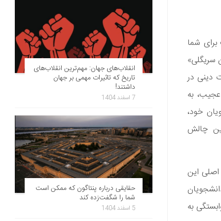
ست برای شما
ن سریگلی»
انقلاب‌های جهان: مهم‌ترین انقلاب‌های
ات دینی در
تاریخ که تاثیرات مهمی بر جهان
داشتند!
 عجیب، به
7 اسفند 1404
دانشجویان خود،
ر نظر گرفت. سریگلی از تجربیات سال 2014 و 2018 این چالش
ل اصلی این
حقایقی درباره پنتاگون که ممکن است
دانشجویان
شما را شگفت‌زده کند
ابستگی به
5 اسفند 1404