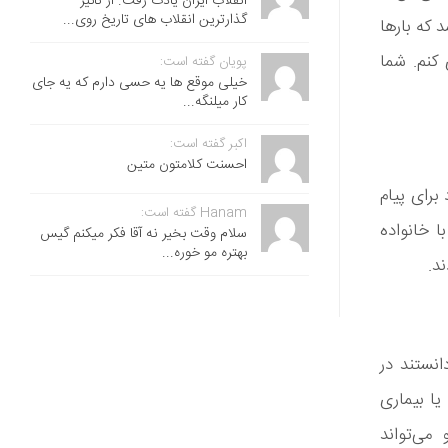
انقلاب ایران یادت رفت. از تاثیر
گذارترین انقلاب های تاریخ روی...
 که بارها
 کنم. شما
پویان گفته است:
خیلی موقع ها یه حسی دارم که یه جای
کار میلنگه...
اکبر گفته است:
احسنت ‌کلامتون متین
برای پیام
Hanam گفته است:
ا خانواده
سلام وقت بخیر نه آقا فکر میکنم گیس
بهتره مو خوره...
د.
انستند در
یا بیماری
می‌تواند