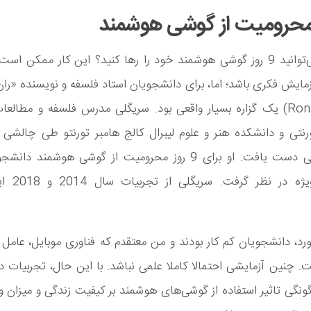
آیا شما می‌توانید 9 روز گوشی هوشمند خود را رها کنید؟ این کار ممکن ا
ایش فکری باشد؛ اما، برای دانشجویان استاد فلسفه و نویسنده «را
(Ron Srigley) یک گزاره بسیار واقعی بود. سریگلی مدرس فلسفه و مطالع
رنتی و دانشکده هنر و علوم لیبرال کالج هامبر تورنتو طی چالشی
نتایج جالبی دست یافت. او برای 9 روز محرومیت از گوشی هوشمند 
جایزه‌ای ویژه د
هر 2 مورد، دانشجویان کم کار بودند و من معتقدم که فناوری موبایل، عام
چنین آزمایشی احتمالا کاملا علمی نباشد. با این حال، تجربیات 
ونگی تاثیر استفاده از گوشی‌های هوشمند بر کیفیت زندگی و میزان و