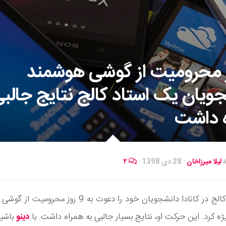
وز محرومیت از گوشی هوشمند
ویان یک استاد کالج نتایج جالبی
ه داشت
ط
لیلا میرزاخان
·
28 دی 1398
·
۲
یک استاد کالج در کانادا دانشجویان خود را دعوت به 9 روز م
یژه کرد. این حرکت او، نتایج بسیار جالبی به همراه داشت. با
دینو
باشید