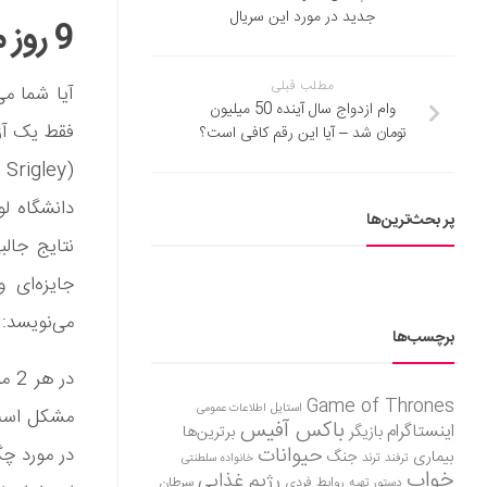
جدید در مورد این سریال
9 روز محرومیت از گوشی هوشمند
مطلب قبلی
وام ازدواج سال آینده 50 میلیون
فقط یک آزم
تومان شد – آیا این رقم کافی است؟
دانشگاه لو
پر بحث‌ترین‌ها
می‌نویسد:
برچسب‌ها
در 
Game of Thrones
استایل
اطلاعات عمومی
مشکل است. 
باکس آفیس
اینستاگرام
بازیگر
برترین‌ها
حیوانات
در مورد چگ
بیماری
جنگ
ترفند
ترند
خانواده سلطنتی
خواب
رژیم غذایی
روابط فردی
سرطان
دستور تهیه