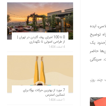
 کلاسی، ایده
اه توضیح
0 تا 100 اجرای روف گاردن در تهران |
از طراحی اصولی تا نگهداری
 نفر از شاگردان او (حدود یک
4 اسفند 1404
‌ها حاضر
ت. سریگلی
 چند روز،
7 مورد از بهترین حرکات یوگا برای
تسکین استرس
1 اسفند 1404