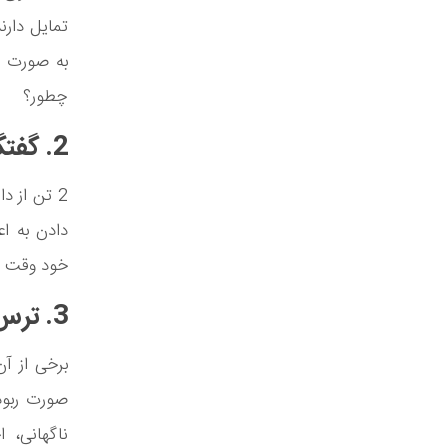
تمایل دارن
به صورت نا
چطور؟
2. گفتگوهای چهره به چهره بهتر با خانواده
2 تن از د
دادن به اع
خود وقت می
3. ترس بیش‌تر
برخی از آن
صورت ربوده
ناگهانی، 