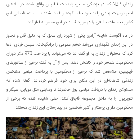
سینما و تئاتر
زندان NBP که در نزدیکی مانیل، پایتخت فیلیپین واقع شده، در ماه‌های
تلویزیون
اخیر توجهات زیادی را به خود جلب کرده و باعث شده تا سیستم قضایی این
موسیقی
کشور تحقیقات جامعی را در مورد فساد در این مجموعه آغاز کند.
چهره‌ها
در ماه آگوست شایعه آزادی یکی از شهرداران سابق که به دلیل قتل و تجاوز
عکاسی و هنرهای تجسمی
در این زندان نگهداری می‌شد خشم عمومی را برانگیخت. سپس فردی ادعا
کتاب و کتاب‌خوانی
کرد که مسئولان زندان به او گفته‌اند که می‌تواند با پرداخت 970 دلار دوران
تاریخ
محکومیت همسر خود را کاهش دهد. پس از آن به گفته برخی از سناتورهای
فیلییپن، مشخص شد که برخی از محکومین با پرداخت مبلغی مشخص
معماری
زندگی شاهانه‌ای در این مکان برای خود فراهم کرده‌اند. گفته شده که
علمی
مسئولان زندان با دریافت مبلغی پول حاضرند تا وسایلی مثل موبایل، سیگار و
فناوری‌ها
تلویزیون را به داخل مجموعه قاچاق کنند. حتی شنیده شده که برخی از
نجوم و هوا فضا
محکومین دارای پرستار و آشپز شخصی در بیمارستان این زندان هستند.
زمین و محیط زیست
خودرو
سرگرمی