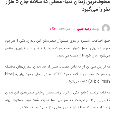
مخوف‌ترین زندان دنیا؛ محلی که سالانه جان 5 هزار
ایران گردی
نفر را می‌گیرد
جهان گردی
رابطه، عشق و ازدواج
موفقیت و مهارت‌های فردی
توسط
وحید علیپور
·
13 مهر 1398
·
۰
سلامت
طبق اطلاعات منتشره از سوی مسئولان بیمارستان این زندان، یکی از هر پنج
تغذیه سالم
نفری که برای تحمل دوران محکومیت خود به زندان ملی فیلیپین منتقل
بهداشت
می‌شود، جان خود را از دست می‌دهد.
بیماری و درمان
به گزارش سی ان ان به دلیل جمعیت بیش از حد زندان، بیماری‌های مختلف
کودک و مادر
و خشونت مجرمان، سالانه حدود 5200 نفر در زندان جدید بیلیبید (New
ورزش و تندرستی
Bilibid Prisin) کشته می‌شوند.
روانشناسی
به گفته ارنستو تامایو، یکی از افراد ارشد بخش پزشکی بیمارستان این زندان
مراکز پزشکی و دارویی
که برای ارائه توضیحات به مجلس سنا دعوت شده بود، جمعیت زیاد
فرهنگ و هنر
زندانیان باعث شده تا کنترل بیماری‌هایی مثل سل غیرممکن باشد.