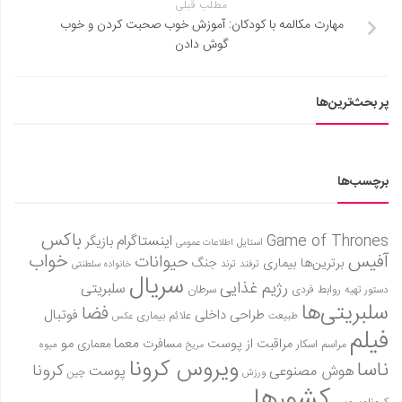
مطلب قبلی
مهارت مکالمه با کودکان: آموزش خوب صحبت کردن و خوب
گوش دادن
پر بحث‌ترین‌ها
برچسب‌ها
باکس
Game of Thrones
اینستاگرام
بازیگر
استایل
اطلاعات عمومی
آفیس
خواب
حیوانات
برترین‌ها
بیماری
جنگ
ترفند
ترند
خانواده سلطنتی
سریال
رژیم غذایی
سلبریتی
روابط فردی
سرطان
دستور تهیه
سلبریتی‌ها
فضا
طراحی داخلی
فوتبال
علائم بیماری
طبیعت
عکس
فیلم
معما
مو
مراقبت از پوست
مسافرت
معماری
مراسم اسکار
میوه
مریخ
ویروس کرونا
ناسا
کرونا
هوش مصنوعی
پوست
ورزش
چین
کشورها