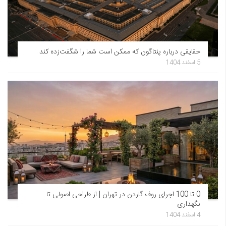
حقایقی درباره پنتاگون که ممکن است شما را شگفت‌زده کند
5 اسفند 1404
0 تا 100 اجرای روف گاردن در تهران | از طراحی اصولی تا
نگهداری
4 اسفند 1404