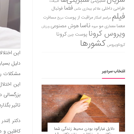
سریال
سلبریتی‌ها
سلبریتی
طبیعت
فضا
طراحی داخلی
فوتبال
علائم بیماری
عکس
فیلم
مراقبت از پوست
مسافرت
مراسم اسکار
مریخ
ناسا
هوش مصنوعی
معما
مو
معماری
میوه
ورزش
ویروس کرونا
کرونا
پوست
چین
کشورها
کروناویروس
این اختلال
دلیل بسیار
انتخاب سردبیر
مشکلات را 
این اختلال
بزرگسالی د
تاثیر بگذا
دکتر اِلن
دلایل غبارآلود بودن محیط زندگی شما
کافئین و د