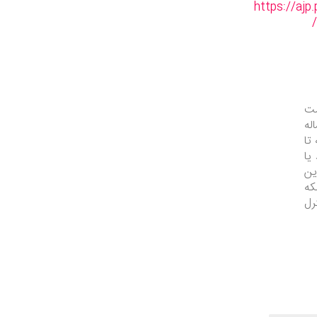
https://ajp
ز هم موقع خواب ۳ قسمت
له
ه تا
یا
ین
که
رل