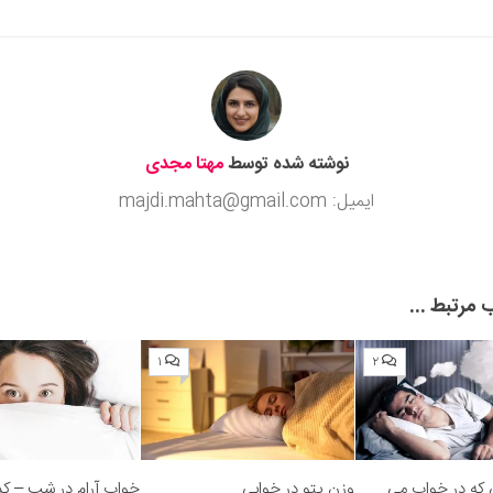
Subm
نوشته شده توسط
مهتا مجدی
ایمیل: majdi.mahta@gmail.com
مرتبط ...
۱
۲
ی که در خواب می
وزن پتو در خوابی
خواب آرام در شب – کد