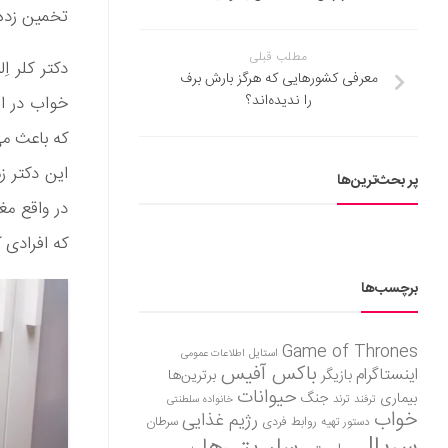
تخمین زده شده که ۱۵ درصد مردم جه
مطلب قبلی
دکتر کلر ا
معرفی کشورهایی که هرگز بارش برف
را ندیده‌اند؟
‌خواب در ا
که باعث می
این دکتر ز
پر بحث‌ترین‌ها
در واقع م
که افرادی ک
برچسب‌ها
Game of Thrones
استایل
اطلاعات عمومی
باکس آفیس
اینستاگرام
بازیگر
برترین‌ها
حیوانات
بیماری
جنگ
ترفند
ترند
خانواده سلطنتی
خواب
رژیم غذایی
روابط فردی
سرطان
دستور تهیه