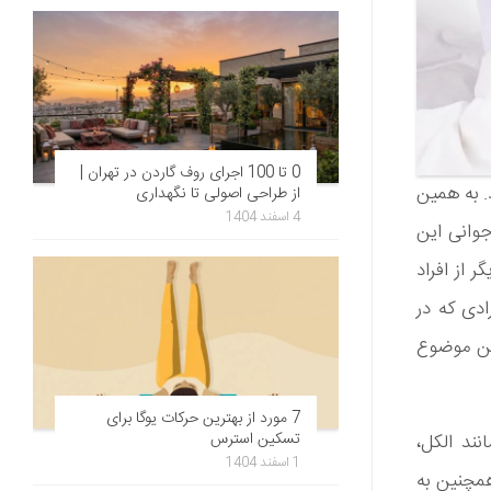
0 تا 100 اجرای روف گاردن در تهران |
. به همین
از طراحی اصولی تا نگهداری
4 اسفند 1404
جوانی این
 از افراد
ادی که در
این موضوع
7 مورد از بهترین حرکات یوگا برای
تسکین استرس
ند الکل،
1 اسفند 1404
همچنین به