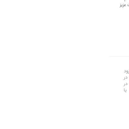
 عزیز
ود
در
در
یا