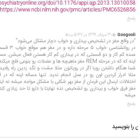
.psychiatryonline.org/doi/10.1176/appi.ajp.2013.13010058
https://www.ncbi.nlm.nih.gov/pmc/articles/PMC6526856/
پاسخ
Googooli
۳۱ مرداد, ۱۳۹۹ در ۵:۳۷ ب٫ظ
“در واقع مغز در تشخیص بیداری و خواب دچار مشکل می‌شود”
در روانشناسی خواب ۵ مرحله داره و در مغ
عمده کم کار و دو قسمتی که در بیداری کم کار هستن فعال میشن. مسا
اینه که که در مرحله REM مغز ماهیچه ها و عضلات رو بنوعی فلج میکن
شما هنگام داشتن رویا اگر در رویاتون مثلا مشت و لگد زدین راه رفتید 
مثلا ادرار کردین اون رو در عمل انجام ندید. تنها مساله اینه که در ا
اختلالات ارسال این فرمان از مغز بهر شکلی با مشکل مواجه میشه نه این
مغز فرق خواب و بیداری رو تشخیص نده نهایتا با دارو تا حد زیادی کنت
میشه
پاسخ
 را بنویسید