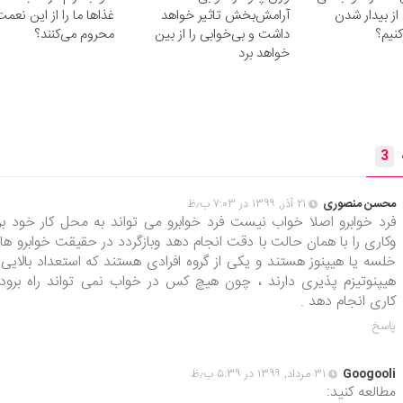
از بیدار شدن
آرامش‌بخش تاثیر خواهد
غذاها ما را از این نعمت
نیم؟
داشت و بی‌خوابی را از بین
محروم می‌کنند؟
خواهد برد
3
محسن منصوری
۲۱ آذر, ۱۳۹۹ در ۷:۰۳ ب٫ظ
فرد خوابرو اصلا خواب نیست فرد خوابرو می تواند به محل کار خود بر
وکاری را با همان حالت با دقت انجام دهد وبازگردد در حقیقت خوابرو ها 
خلسه یا هیپنوز هستند و یکی از گروه افرادی هستند که استعداد بالایی 
هیپنوتیزم پذیری دارند ، چون هیچ کس در خواب نمی تواند راه برود 
کاری انجام دهد .
پاسخ
Googooli
۳۱ مرداد, ۱۳۹۹ در ۵:۳۹ ب٫ظ
مطالعه کنید: