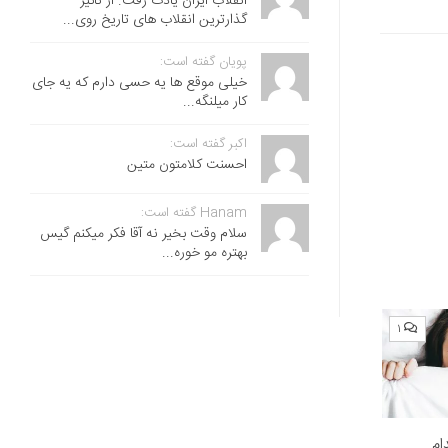
انقلاب ایران یادت رفت. از تاثیر
گذارترین انقلاب های تاریخ روی...
پویان گفته است:
خیلی موقع ها یه حسی دارم که یه جای
کار میلنگه...
اکبر گفته است:
احسنت ‌کلامتون متین
Hanam گفته است:
سلام وقت بخیر نه آقا فکر میکنم گیس
بهتره مو خوره...
۱
ام