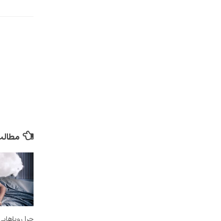
it Rating
مطالب 
چرا رویاهای