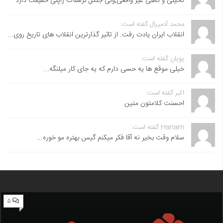
تخیلی و گاهی غیر واقعی,ولی جنگل ترسناک ژاپنی حقیقت دارد
محمد آدمیرال گفته است:
انقلاب ایران یادت رفت. از تاثیر گذارترین انقلاب های تاریخ روی...
پویان گفته است:
خیلی موقع ها یه حسی دارم که یه جای کار میلنگه...
اکبر گفته است:
احسنت ‌کلامتون متین
Hanam گفته است:
سلام وقت بخیر نه آقا فکر میکنم گیس بهتره مو خوره...
۵