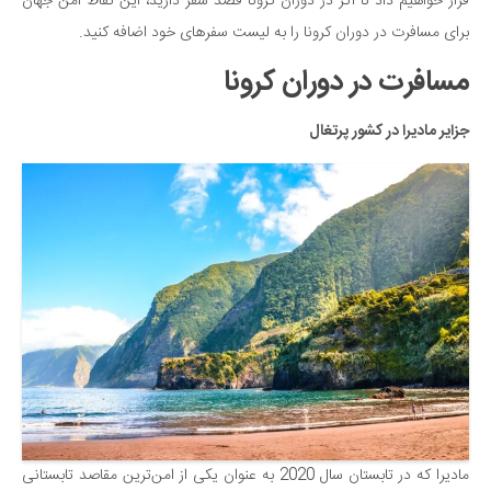
سینما و تئاتر
قرار خواهیم داد تا اگر در دوران کرونا قصد سفر دارید، این نقاط امن جهان
برای مسافرت در دوران کرونا را به لیست سفرهای خود اضافه کنید.
تلویزیون
مسافرت در دوران کرونا
موسیقی
چهره‌ها
جزایر مادیرا در کشور پرتغال
عکاسی و هنرهای تجسمی
کتاب و کتاب‌خوانی
تاریخ
معماری
علمی
فناوری‌ها
نجوم و هوا فضا
زمین و محیط زیست
خودرو
مادیرا که در تابستان سال 2020 به عنوان یکی از امن‌ترین مقاصد تابستانی
سرگرمی