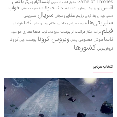
باکس
Game of Thrones
اینستاگرام
بازیگر
استایل
اطلاعات عمومی
آفیس
خواب
حیوانات
برترین‌ها
بیماری
جنگ
ترفند
ترند
خانواده سلطنتی
سریال
رژیم غذایی
سلبریتی
روابط فردی
سرطان
دستور تهیه
سلبریتی‌ها
فضا
طراحی داخلی
فوتبال
علائم بیماری
طبیعت
عکس
فیلم
معما
مو
مراقبت از پوست
مسافرت
معماری
مراسم اسکار
میوه
مریخ
ویروس کرونا
ناسا
کرونا
هوش مصنوعی
پوست
ورزش
چین
کشورها
کروناویروس
انتخاب سردبیر