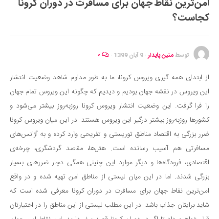
امن‌ترین نقاط جهان برای مسافرت در دوران کرونا
ایران گردی
کجاست؟
جهان گردی
رابطه، عشق و ازدواج
موفقیت و مهارت‌های فردی
توسط
متین پایدار
·
9 آبان 1399
·
۰
سلامت
از ابتدای همه گیری ویروس کرونا، ما به طور مداوم شاهد وضعیت انتشار
تغذیه سالم
این ویروس در نقشه جهان بودیم و دیدیم که چگونه این ویروس تمام جهان
بهداشت
را فرا گرفت. این وضعیت انتشار ویروس کرونا روزبه‌روز بیشتر می‌شود و
بیماری و درمان
کشور‌ها روزبه‌روز بیشتر درگیر این ویروس هستند. در این میان ویروس کرونا
ضرر بزرگی به اقتصاد مناطق توریستی و تفریحی وارد کرده و به آژانس‌های
کودک و مادر
مسافرتی هم آسیب رسانده است. هتل‌ها، مقاصد گردشگری، چرخه‌ی
ورزش و تندرستی
اقتصادی، فرودگاه‌ها و دیگر موارد این چنینی همگی دچار ضررهای بسیار
روانشناسی
بزرگی شدند. اما در این میان لیستی از مناطق امن تهیه شده و در واقع
مراکز پزشکی و دارویی
امن‌ترین نقاط جهان برای مسافرت در دوران کرونا معرفی شده است که
فرهنگ و هنر
شاید برایتان جذاب باشد. در این مطلب لیستی از این مناطق را در اختیارتان