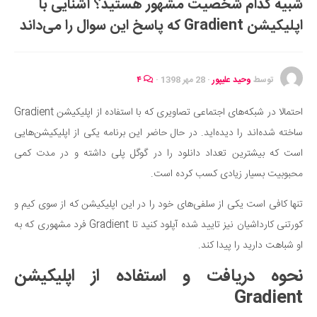
شبیه کدام شخصیت مشهور هستید؟ آشنایی با
ایران گردی
اپلیکیشن Gradient که پاسخ این سوال را می‌داند
جهان گردی
رابطه، عشق و ازدواج
موفقیت و مهارت‌های فردی
توسط
وحید علیپور
·
28 مهر 1398
·
۴
سلامت
احتمالا در شبکه‌های اجتماعی تصاویری که با استفاده از اپلیکیشن Gradient
تغذیه سالم
ساخته شده‌اند را دیده‌اید. در حال حاضر این برنامه یکی از اپلیکیشن‌هایی
بهداشت
است که بیشترین تعداد دانلود را در گوگل پلی داشته و در مدت کمی
بیماری و درمان
محبوبیت بسیار زیادی کسب کرده است.
کودک و مادر
تنها کافی است یکی از سلفی‌های خود را در این اپلیکیشن که از سوی کیم و
ورزش و تندرستی
کورتنی کارداشیان نیز تایید شده آپلود کنید تا Gradient فرد مشهوری که به
روانشناسی
او شباهت دارید را پیدا کند.
مراکز پزشکی و دارویی
نحوه دریافت و استفاده از اپلیکیشن
فرهنگ و هنر
Gradient