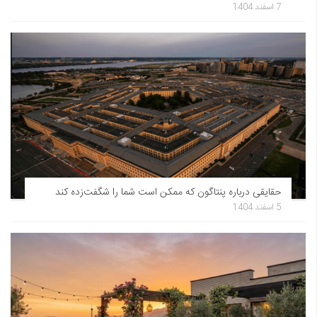
7 اسفند 1404
حقایقی درباره پنتاگون که ممکن است شما را شگفت‌زده کند
5 اسفند 1404