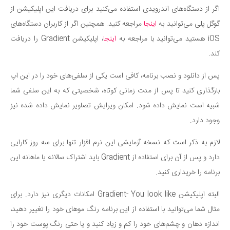
سینما و تئاتر
اگر از دستگاه‌های اندرویدی استفاده می‌کنید برای دریافت این اپلیکیشن از
تلویزیون
گوگل پلی می‌توانید به
اینجا
مراجعه کنید. همچنین اگر از کاربران دستگاه‌های
موسیقی
iOS هستید می‌توانید با مراجعه به
اینجا
، اپلیکیشن Gradient را دریافت
چهره‌ها
کند.
عکاسی و هنرهای تجسمی
پس از دانلود و نصب برنامه، کافی است یکی از سلفی‌های خود را در این اپ
کتاب و کتاب‌خوانی
بارگذاری کنید تا پس از مدت زمانی کوتاه، شخصیتی که به این سلفی شما
تاریخ
شبیه است نمایش داده شود. امکان ویرایش تصاویر نمایش داده شده نیز
معماری
وجود دارد.
علمی
لازم به ذکر است که نسخه آزمایشی این نرم افزار تنها برای سه روز کارایی
فناوری‌ها
دارد و پس از آن برای استفاده از Gradient باید اشتراک سالانه یا ماهانه این
برنامه را خریداری کنید.
نجوم و هوا فضا
زمین و محیط زیست
البته اپلیکیشن Gradient- You look like امکانات دیگری نیز دارد. برای
خودرو
مثال شما می‌توانید با استفاده از این برنامه رنگ موهای خود را تغییر دهید،
اندازه دهان و چشم‌های خود را کم و زیاد کنید و یا حتی رنگ پوست خود را
سرگرمی