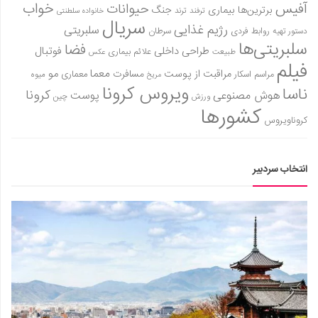
آفیس
خواب
حیوانات
برترین‌ها
بیماری
جنگ
ترفند
ترند
خانواده سلطنتی
سریال
رژیم غذایی
سلبریتی
روابط فردی
سرطان
دستور تهیه
سلبریتی‌ها
فضا
طراحی داخلی
فوتبال
علائم بیماری
طبیعت
عکس
فیلم
معما
مو
مراقبت از پوست
مسافرت
معماری
مراسم اسکار
میوه
مریخ
ویروس کرونا
ناسا
کرونا
هوش مصنوعی
پوست
ورزش
چین
کشورها
کروناویروس
انتخاب سردبیر