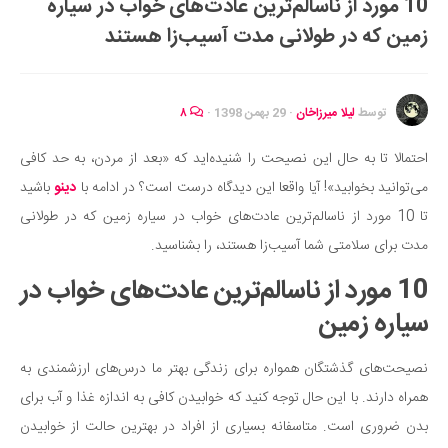
10 مورد از ناسالم‌ترین عادت‌های خواب در سیاره
ایران گردی
زمین که در طولانی مدت آسیب‌زا هستند
جهان گردی
رابطه، عشق و ازدواج
موفقیت و مهارت‌های فردی
توسط
لیلا میرزاخان
·
29 بهمن 1398
·
۸
سلامت
احتمالا تا به حال این نصیحت را شنیده‌اید که «بعد از مردن، به حد کافی
تغذیه سالم
می‌توانید بخوابید»! آیا واقعا این دیدگاه درست است؟ در ادامه با
دینو
باشید
بهداشت
تا 10 مورد از ناسالم‌ترین عادت‌های خواب در سیاره زمین که در طولانی
بیماری و درمان
مدت برای سلامتی شما آسیب‌زا هستند، را بشناسید.
کودک و مادر
10 مورد از ناسالم‌ترین عادت‌های خواب در
ورزش و تندرستی
سیاره زمین
روانشناسی
نصیحت‌های گذشتگان همواره برای زندگی بهتر ما درس‌های ارزشمندی به
مراکز پزشکی و دارویی
همراه دارند. با این حال توجه کنید که خوابیدن کافی به اندازه غذا و آب برای
فرهنگ و هنر
بدن ضروری است. متاسفانه بسیاری از افراد در بهترین حالت از خوابیدن