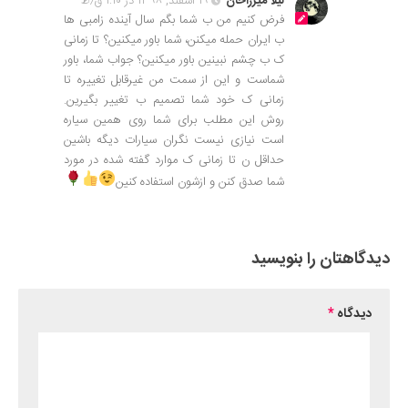
لیلا میرزاخان
۱۹ اسفند, ۱۳۹۸ در ۱:۱۰ ق٫ظ
فرض کنیم من ب شما بگم سال آینده زامبی ها
ب ایران حمله میکنن، شما باور میکنین؟ تا زمانی
ک ب چشم نبینین باور میکنین؟ جواب شما، باور
شماست و این از سمت من غیرقابل تغییره تا
زمانی ک خود شما تصمیم ب تغییر بگیرین.
روش این مطلب برای شما روی همین سیاره
است نیازی نیست نگران سیارات دیگه باشین
حداقل ن تا زمانی ک موارد گفته شده در مورد
شما صدق کنن و ازشون استفاده کنین
دیدگاهتان را بنویسید
دیدگاه
*