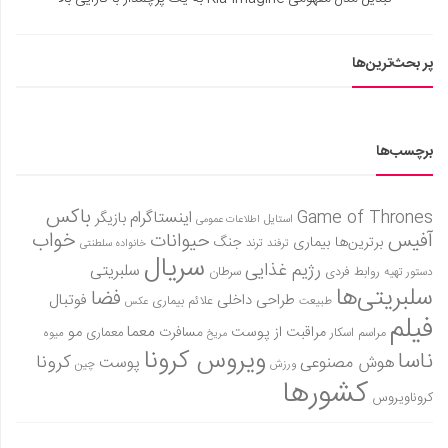
پر بحث‌ترین‌ها
برچسب‌ها
باکس
Game of Thrones
اینستاگرام
بازیگر
استایل
اطلاعات عمومی
آفیس
خواب
حیوانات
برترین‌ها
بیماری
جنگ
ترفند
ترند
خانواده سلطنتی
سریال
رژیم غذایی
سلبریتی
روابط فردی
سرطان
دستور تهیه
سلبریتی‌ها
فضا
طراحی داخلی
فوتبال
علائم بیماری
طبیعت
عکس
فیلم
معما
مو
مراقبت از پوست
مسافرت
معماری
مراسم اسکار
میوه
مریخ
ویروس کرونا
ناسا
کرونا
هوش مصنوعی
پوست
ورزش
چین
کشورها
کروناویروس