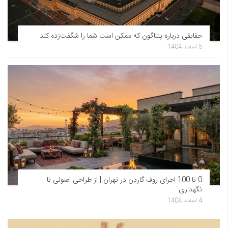
حقایقی درباره پنتاگون که ممکن است شما را شگفت‌زده کند
5 اسفند 1404
0 تا 100 اجرای روف گاردن در تهران | از طراحی اصولی تا
نگهداری
4 اسفند 1404