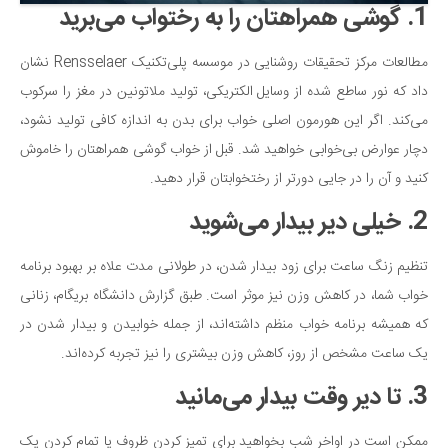
1. گوشی همراهتان را به رختواب می‌برید
دانستنی‌ها
بازی
مطالعات مرکز تحقیقات روشنایی در موسسه پلی‌تکنیک Rensselaer نشان
داد که نور ساطع شده از وسایل الکتریکی، تولید ملاتونین در مغز را سرکوب
طنز
می‌کند. اگر این هورمون اصلی خواب برای بدن به اندازه کافی تولید نشود،
فال
دچار عوارض بی‌خوابی خواهید شد. قبل از خواب گوشی همراهتان را خاموش
مسابقه
کنید و آن را در جایی دورتر از رختخوابتان قرار دهید.
اخبار
2. خیلی دیر بیدار می‌شوید
تنظیم زنگ ساعت برای زود بیدار شدن، در طولانی مدت علاه بر بهبود برنامه
خواب شما، در کاهش وزن نیز موثر است. طبق گزارش دانشگاه بریگام، زنانی
که همیشه برنامه خواب منظم داشته‌اند، از جمله خوابیدن و بیدار شدن در
یک ساعت مشخص از روز، کاهش وزن بیشتری را نیز تجربه کرده‌اند.
3. تا دیر وقت بیدار می‌مانید
ممکن است در اواخر شب بخواهید برای تمیز کردن ظروف یا تمام کردن یک