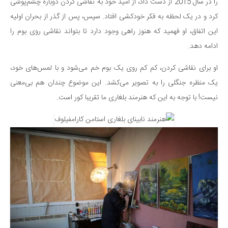
سینما و تئاتر
را در سال 2015 از دست داد، از امید خود به نقاشی کردن دوباره چشم‌پوشی
کرد و در یک لحظه به فکر خودکشی افتاد. سپس، پس از گذر از بحران اولیه
تلویزیون
این اتفاق، او فهمید که هنوز راهی وجود دارد تا بتواند نقاشی روی بوم را
موسیقی
ادامه دهد.
چهره‌ها
عکاسی و هنرهای تجسمی
او برای نقاشی کردن، کم کم روی یک بوم خم می‌شود و با لمس‌های خود،
یک منظره جنگلی را به تصویر می‌کشد. این موضوع چندان هم بی‌معنی
کتاب و کتاب‌خوانی
نیست! با توجه به این که هنرمند بلغاری ما تقریبا کور است.
تاریخ
معماری
علمی
فناوری‌ها
نجوم و هوا فضا
زمین و محیط زیست
خودرو
سرگرمی