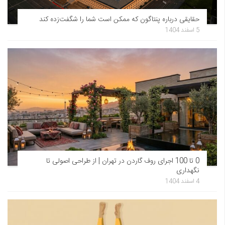
حقایقی درباره پنتاگون که ممکن است شما را شگفت‌زده کند
5 اسفند 1404
0 تا 100 اجرای روف گاردن در تهران | از طراحی اصولی تا
نگهداری
4 اسفند 1404