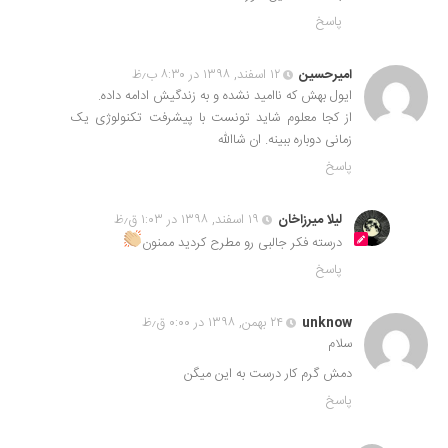
پاسخ
امیرحسین
۱۲ اسفند, ۱۳۹۸ در ۸:۳۰ ب٫ظ
ایول بهش که ناامید نشده و به زندگیش ادامه داده.
از کجا معلوم شاید تونست با پیشرفت تکنولوژی یک
زمانی دوباره ببینه. ان شاالله
پاسخ
لیلا میرزاخان
۱۹ اسفند, ۱۳۹۸ در ۱:۰۳ ق٫ظ
درسته فکر جالبی رو مطرح کردید ممنون
پاسخ
unknow
۲۴ بهمن, ۱۳۹۸ در ۰:۰۰ ق٫ظ
سلام
دمش گرم کار درست به این میگن
پاسخ