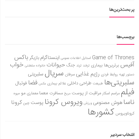
پر بحث‌ترین‌ها
برچسب‌ها
باکس
Game of Thrones
اینستاگرام
بازیگر
استایل
اطلاعات عمومی
آفیس
خواب
حیوانات
برترین‌ها
بیماری
جنگ
ترفند
ترند
خانواده سلطنتی
سریال
رژیم غذایی
سلبریتی
روابط فردی
سرطان
دستور تهیه
سلبریتی‌ها
فضا
طراحی داخلی
فوتبال
علائم بیماری
طبیعت
عکس
فیلم
معما
مو
مراقبت از پوست
مسافرت
معماری
مراسم اسکار
میوه
مریخ
ویروس کرونا
ناسا
کرونا
هوش مصنوعی
پوست
ورزش
چین
کشورها
کروناویروس
انتخاب سردبیر