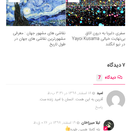
سفری دلبربا به درون اتاق
نقاشی های مشهور جهان : معرفی
بی‌نهایت خیالی Yayoi Kusama
مشهورترین نقاشی های جهان در
در نیو انگلند
طول تاریخ
۷ دیدگاه
دیدگاه
7
امید
۱۸ اسفند, ۱۳۹۸ در ۳:۳۱ ب٫ظ
آفرین به این همت. انسان با امید زنده ست.
پاسخ
لیلا میرزاخان
۱۹ اسفند, ۱۳۹۸ در ۰:۲۶ ق٫ظ
بله کاملا همین طوره