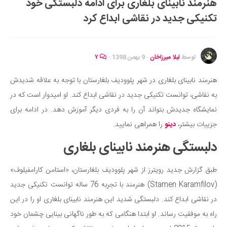
هنرمند نابینای بلغاری برای ادامه دلبستگی خود
ایران گردی
تکنیکی جدید در نقاشی ابداع کرد
جهان گردی
رابطه، عشق و ازدواج
موفقیت و مهارت‌های فردی
توسط
لیلا میرزاخان
·
9 بهمن 1398
·
۷
سلامت
هنرمند نابینای بلغاری در شهر پلوودیف بلغارستان با توجه به علاقه شدیدش
تغذیه سالم
به نقاشی، توانست تکنیکی جدید در نقاشی ابداع کند. او امیدوار است که در
بهداشت
نمایشگاه جدیدش بتواند آن را به فردی دیگر آموزش دهد. در ادامه برای
بیماری و درمان
جزییات بیشتر،
دینو
را همراهی نمایید.
کودک و مادر
دلبستگی هنرمند نابینای بلغاری
ورزش و تندرستی
طبق گزارش جدید رویترز از شهر پلوودیف بلغارستان، «استامن کارامفیلوف»
روانشناسی
(Stamen Karamfilov) هنرمند با تجربه 76 ساله توانست تکنیکی جدید
مراکز پزشکی و دارویی
در نقاشی ابداع کند. دلبستگی شدید این هنرمند نابینای بلغاری او را در این
فرهنگ و هنر
راه به موفقیت رساند. او ابتدا هنگامی که به طور ناگهانی بینایی چشمان خود