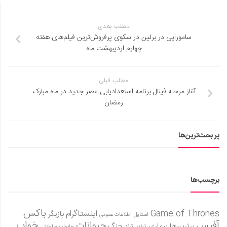
مطلب بعدی
سامورایی در برلین در سکوی پرفروش‌ترین فیلم‌های هفته
چهارم اردیبهشت ماه
مطلب قبلی
آغاز مرحله فینال برنامه استعدادیابی عصر جدید در ماه مبارک
رمضان
پر بحث‌ترین‌ها
برچسب‌ها
باکس
Game of Thrones
اینستاگرام
بازیگر
استایل
اطلاعات عمومی
آفیس
خواب
حیوانات
برترین‌ها
بیماری
جنگ
ترفند
ترند
خانواده سلطنتی