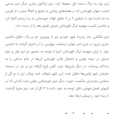
سینما و تئاتر
برتر بود به لیگ دسته اول سقوط کرد، تیم تراکتور سازی دیگر تیم مدعی
تلویزیون
کسب عنوان قهرمانی که در هفته‌های پایانی با نتایج و اتفاقاً عجیب از کورس
موسیقی
به جا مانده بود با تساوی ۲ بر ۲ مقابل فولاد خوزستان به رده پنجم اکتفا کرد
چهره‌ها
و شانس کسب سهمیه لیگ قهرمانان اسیای فصل بعد را از دست داد،
عکاسی و هنرهای تجسمی
تیم شگفتی ساز پدیده شهر خودرو نیز با پیروزی دو بر یک مقابل ماشین
کتاب و کتاب‌خوانی
سازی تبریز در بازی اخر عنوان ارزشمند چهارمی را در اختیار گرفت تا شانس
تاریخ
خود را برای سهمیه لیگ قهرمانان آسیا با توجه به حضور دو تیم اول و دوم
معماری
جدول در نیمه نهایی و احتمال بالای قهرمانی آن‌ها در جام حذفی را به
حداکثر برساند، در دیگر بازی‌ها ذوب آهن اوج گرفته دو بر دو در مسجد
علمی
سلیمان شهر اولین‌ها مقابل نفت این شهر متوقف شد، پیکان نیز با دو گل از
فناوری‌ها
نساجی مازندران شکست خورد، دیگر تیم خوزستانی یعنی نفت آبادان که در
نجوم و هوا فضا
انتهای فصل جهشی قابل توجه به خود داده با ۳ گل از سد تیم سایپا گذشت
زمین و محیط زیست
تا رتبه خود را بیشتر ارتقا دهد.
خودرو
سرگرمی