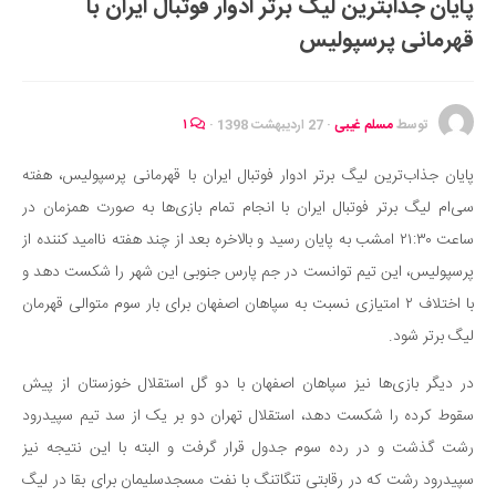
پایان جذاب‎ترین لیگ برتر ادوار فوتبال ایران با
ایران گردی
قهرمانی پرسپولیس
جهان گردی
رابطه، عشق و ازدواج
موفقیت و مهارت‌های فردی
توسط
مسلم غیبی
·
27 اردیبهشت 1398
·
۱
سلامت
پایان جذاب‌ترین لیگ برتر ادوار فوتبال ایران با قهرمانی پرسپولیس، هفته
تغذیه سالم
سی‌ام لیگ برتر فوتبال ایران با انجام تمام بازی‌ها به صورت همزمان در
بهداشت
ساعت ۲۱:۳۰ امشب به پایان رسید و بالاخره بعد از چند هفته ناامید کننده از
بیماری و درمان
پرسپولیس، این تیم توانست در جم پارس جنوبی این شهر را شکست دهد و
با اختلاف ۲ امتیازی نسبت به سپاهان اصفهان برای بار سوم متوالی قهرمان
کودک و مادر
لیگ برتر شود.
ورزش و تندرستی
روانشناسی
در دیگر بازی‌ها نیز سپاهان اصفهان با دو گل استقلال خوزستان از پیش
سقوط کرده را شکست دهد، استقلال تهران دو بر یک از سد تیم سپیدرود
مراکز پزشکی و دارویی
رشت گذشت و در رده سوم جدول قرار گرفت و البته با این نتیجه نیز
فرهنگ و هنر
سپیدرود رشت که در رقابتی تنگاتنگ با نفت مسجدسلیمان برای بقا در لیگ