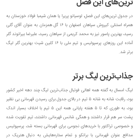
ترین‌های این فصل
دانستنی‌ها
در جدول ترین‌های این فصل، لوسیانو پریرا یا همان شیمبا فولاد خوزستان به
بازی
همراه استنلی کیروش سپاهان اصفهان با ۱۶ گل همزمان به عنوان آقای گلی
طنز
رسید، بهترین پاسور نیز به محمد کریمی از سپاهان رسید، علیرضا بیرانوند گلر
فال
آماده این روزهای پرسپولیس و تیم ملی با ۱۶ کلین شیت بهترین گلر لیگ
مسابقه
برتر شد.
اخبار
جذاب‌ترین لیگ برتر
لیگ امسال به گفته همه اهالی فوتبال جذاب‌ترین لیگ چند دهه اخیر کشور
بود، رقابت شانه به شانه ۵ تیم در بالای جدول برای رسیدن قهرمانی بی نظیر
بود، به طوری که تا ۵ هفته پایانی همه این ۵ تیم با اخلاف بسیار اندک
پشت سر هم قرار داشتند و همگی شانس قهرمانی داشتند، تیم تقویت شده
و خصوصی تراکتور با خرید‌های نجومی برای قهرمانی بسته شد، پرسپولیس
مدافع عنوان قهرمانی با برانکو و تمام ستاره‌هایش به دنبال هتریک در