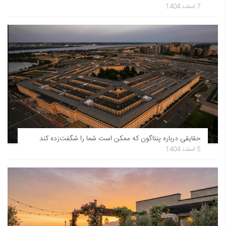
7 اسفند 1404
حقایقی درباره پنتاگون که ممکن است شما را شگفت‌زده کند
5 اسفند 1404