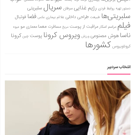
سریال
رژیم غذایی
سلبریتی
روابط فردی
سرطان
دستور تهیه
سلبریتی‌ها
فضا
طراحی داخلی
فوتبال
علائم بیماری
طبیعت
عکس
فیلم
معما
مو
مراقبت از پوست
مسافرت
معماری
مراسم اسکار
میوه
مریخ
ویروس کرونا
ناسا
کرونا
هوش مصنوعی
پوست
ورزش
چین
کشورها
کروناویروس
انتخاب سردبیر