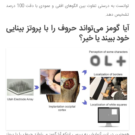
توانست به درستی تفاوت بین الگوهای افقی و عمودی با دقت 100 درصد
دانستنی‌ها
تشخیص دهد.
بازی
آیا گومز می‌تواند حروف را با پروتز بینایی
طنز
خود ببیند یا خیر؟
فال
مسابقه
اخبار
همچنین در این آزمایش به بررسی اینکه آیا گومز می‌تواند حروف را با پروتز