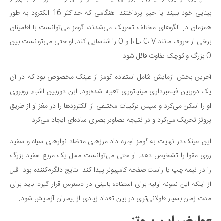
بینایی خود ببیند یا خیر، پرداختند. هنگامی که حداکثر 16 الکترود به طور
همزمان در الگوهای مختلف تحریک می‌شدند، گومز می‌توانست با اطمینان
برخی از حروف مانند I، L، C، V و O را شناسایی کند. او حتی می‌توانست بین
O بزرگ و کوچک تفاوت قائل شود.
آخرین بخش آزمایش شامل استفاده گومز از عینک مخصوص بود که در آن
یک دوربین فیلمبرداری مینیاتوری تعبیه شده‌بود. این دوربین اشیاء روبروی
او را اسکن می‌کرد و سپس ترکیبات مختلفی از الکترودها را در مغز او از طریق
پروتز تحریک می‌کرد و در نتیجه تصاویر بصری ساده‌ای ایجاد می‌کرد.
این عینک در نهایت به گومز اجازه داد مرزهای متضاد نوارهای سیاه و سفید
روی مقوا را تشخیص دهد. او حتی می‌توانست محل یک مربع سفید بزرگ
را در نیمه چپ یا راست صفحه کامپیوتر پیدا کند. نتایج دلگرم‌کننده بود. قبل
از اینکه این نمونه اولیه برای استفاده بالینی در دسترس قرار گیرد، باید برای
مدت زمان بسیار طولانی‌تری در بین تعداد زیادی از بیماران آزمایش شود.