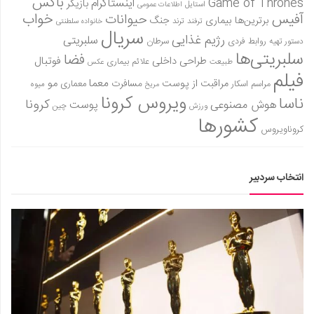
باکس
Game of Thrones
اینستاگرام
بازیگر
استایل
اطلاعات عمومی
آفیس
خواب
حیوانات
برترین‌ها
بیماری
جنگ
ترفند
ترند
خانواده سلطنتی
سریال
رژیم غذایی
سلبریتی
روابط فردی
سرطان
دستور تهیه
سلبریتی‌ها
فضا
طراحی داخلی
فوتبال
علائم بیماری
طبیعت
عکس
فیلم
معما
مو
مراقبت از پوست
مسافرت
معماری
مراسم اسکار
میوه
مریخ
ویروس کرونا
ناسا
کرونا
هوش مصنوعی
پوست
ورزش
چین
کشورها
کروناویروس
انتخاب سردبیر