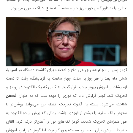
سینما و تئاتر
بینایی را به طور کامل دور می‌زند و مستقیماً به منبع ادراک بصری می‌رود.
تلویزیون
موسیقی
چهره‌ها
عکاسی و هنرهای تجسمی
کتاب و کتاب‌خوانی
تاریخ
معماری
گومز پس از انجام عمل جراحی مغز و اعصاب برای کاشت دستگاه در اسپانیا،
شش ماه بعد را هر روز به مدت چهار ساعت به آزمایشگاه رفت تا تحت
علمی
آزمایشات و آموزش پروتز جدید قرار گیرد. هنگامی که یک الکترود در پروتز او
فناوری‌ها
تحریک شد، گومز گزارش داد که نوری را دیده‌است که به عنوان
فسفن
نجوم و هوا فضا
شناخته می‌شود. بسته به قدرت تحریک، نقطه نور می‌تواند روشن‌تر یا
زمین و محیط زیست
محو‌تر، رنگ سفید یا بیشتر از قهوه‌ای باشد. زمانی که بیش از دو الکترود به
خودرو
طور همزمان تحریک شدند، گومز لکه‌های نور را آسان‌تر درک کرد. القای
خطوط عمودی برای محققان سخت‌ترین کار بود، اما گومز در پایان آموزش
سرگرمی