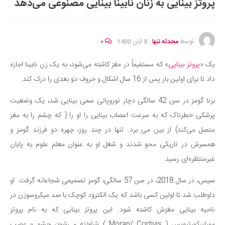
پروتز بینایی به زنان نابینا بینایی مصنوعی می‌دهد
ایران گردی
جهان گردی
رابطه، عشق و ازدواج
توسط
محدثه تنها
·
8 آبان 1400
·
۰
موفقیت و مهارت‌های فردی
یک «
پروتز بینایی
» که مستقیماً در مغز کاشته می‌شود، به یک زن نابینا اجازه
سلامت
داد تا برای اولین بار پس از 16 سال اشکال و حروف دو بعدی را درک کند.
تغذیه سالم
برنا گومز در سن 42 سالگی دچار نوروپاتی سمی بینایی شد، یک وضعیت
بهداشت
پزشکی خطرناک که به سرعت اعصاب بینایی را او را ( که چشم را به مغز
بیماری و درمان
متصل می‌کند) از بین می برد. تنها در چند روز، چهره دو فرزند گومز و
کودک و مادر
همسرش در تاریکی محو شدند و شغل او به عنوان معلم علوم به پایان
ورزش و تندرستی
غیرمنتظره‌ای رسید.
روانشناسی
سپس، در سال 2018، در سن 57 سالگی، گومز تصمیمی شجاعانه گرفت. او
مراکز پزشکی و دارویی
داوطلب شد تا اولین کسی باشد که یک الکترود کوچک با صد میکروسوزن در
فرهنگ و هنر
ناحیه بینایی مغزش کاشته شود. این پروتز بینایی که به نام پروتز
موران‌‌کورتیویس ( Moran/ Cortivis ) شناخته می‌شود، چشم و عصب