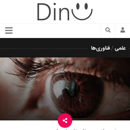
سبک زندگی
علمی
/
فناوری‌ها
دنیای مد
زیبایی و آرایش
شیک پوشی
دکوراسیون و چیدمان
غذا
رستوران گردی
آشپزی
سفر و گردشگری