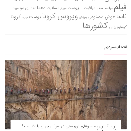
فیلم
معما
مو
مراقبت از پوست
مسافرت
معماری
مراسم اسکار
میوه
مریخ
ویروس کرونا
ناسا
کرونا
هوش مصنوعی
پوست
ورزش
چین
کشورها
کروناویروس
انتخاب سردبیر
ترسناک‌ترین مسیرهای توریستی در سراسر جهان را بشناسید!