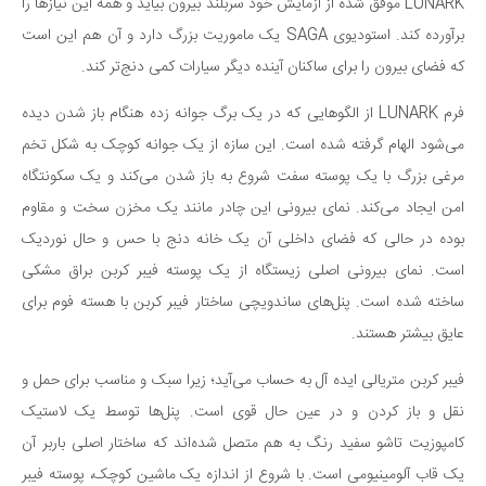
LUNARK موفق شده از آزمایش خود سربلند بیرون بیاید و همه این نیازها را
دانستنی‌ها
برآورده کند. استودیوی SAGA یک ماموریت بزرگ دارد و آن هم این است
بازی
که فضای بیرون را برای ساکنان آینده دیگر سیارات کمی دنج‌تر کند.
طنز
فرم LUNARK از الگوهایی که در یک برگ جوانه زده هنگام باز شدن دیده
فال
می‌شود الهام گرفته شده است. این سازه از یک جوانه کوچک به شکل تخم
مسابقه
مرغی بزرگ با یک پوسته سفت شروع به باز شدن می‌کند و یک سکونتگاه
امن ایجاد می‌کند. نمای بیرونی این چادر مانند یک مخزن سخت و مقاوم
اخبار
بوده در حالی که فضای داخلی آن یک خانه دنج با حس و حال نوردیک
است. نمای بیرونی اصلی زیستگاه از یک پوسته فیبر کربن براق مشکی
ساخته شده است. پنل‌های ساندویچی ساختار فیبر کربن با هسته فوم برای
عایق بیشتر هستند.
فیبر کربن متریالی ایده آل به حساب می‌آید؛ زیرا سبک و مناسب برای حمل و
نقل و باز کردن و در عین حال قوی است. پنل‌ها توسط یک لاستیک
کامپوزیت تاشو سفید رنگ به هم متصل شده‌اند که ساختار اصلی باربر آن
یک قاب آلومینیومی است. با شروع از اندازه یک ماشین کوچک، پوسته فیبر