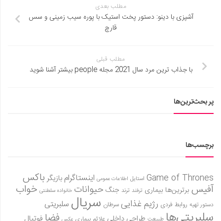
مطلب بعدی
آشپزی با دینو: دستور پخت استیک با پوره سیب زمینی و سس
قارچ
مطلب قبلی
با جذاب ترین مرد سال 2021 مجله people بیشتر آشنا شوید
پر بحث‌ترین‌ها
برچسب‌ها
باکس
Game of Thrones
اینستاگرام
بازیگر
استایل
اطلاعات عمومی
آفیس
خواب
حیوانات
برترین‌ها
بیماری
جنگ
ترفند
ترند
خانواده سلطنتی
سریال
رژیم غذایی
سلبریتی
روابط فردی
سرطان
دستور تهیه
سلبریتی‌ها
فضا
طراحی داخلی
فوتبال
علائم بیماری
طبیعت
عکس