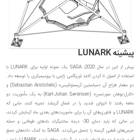
پیشینه LUNARK
پیش از این در سال 2020، SAGA یک نمونه اولیه برای LUNARK با
استفاده از اصول تا کردن کاغذ اوریگامی ژاپنی با بیومیمیکری را توسعه داد.
دو معمار طراح آن «سباستین آریستوتلیس» (Sebastian Aristotelis) و
«کارل-یوهان سورنسن» (Karl-Johan Sørensen) به یک مأموریت دو
ماهه رفتند تا انزوای شدید را در شمال گرینلند تجربه کنند، جایی که
LUNARK و فناوری‌های آن را برای ماموریت‌های بعدی ماه آزمایش کردند،
در حالی که باید دمای 30- درجه سانتیگراد، بادهای طوفانی و حمله
خرس‌های قطبی گرسنه را تحمل می‌کردند. SAGA به کمک داده‌های جمع
آوری شده از دو ماه انزوای شدید در گرینلند، موفق شدند LUNARK را حتی