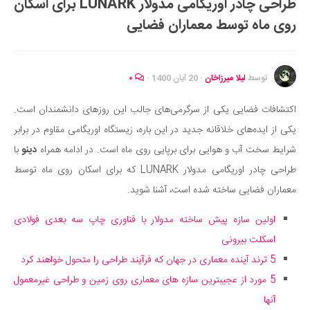
طراحی چادر اوریگامی مدولار LUNARK برای اسکان
ایران گردی
روی ماه توسط معماران فضایی
جهان گردی
رابطه، عشق و ازدواج
موفقیت و مهارت‌های فردی
توسط
لیلا میرزاخان
·
20 آبان 1400
·
۰
سلامت
اکتشافات فضایی یکی از سرگرمی‌های جالب این روزهای دانشمندان است.
تغذیه سالم
یکی از ایده‌های خلاقانه جدید در این باره، زیستگاه اوریگامی مقاوم در برابر
بهداشت
شرایط سخت آب و هوایی برای برپایی روی ماه است. در ادامه همراه
دینو
با
بیماری و درمان
طراحی چادر اوریگامی مدولار LUNARK که برای اسکان روی ماه توسط
معماران فضایی ساخته شده است، آشنا شوید.
کودک و مادر
ورزش و تندرستی
اولین سازه پیش ساخته مدولار با فناوری چاپ سه بعدی فولادی
روانشناسی
اسکلت بیرونی
5 ترند آینده معماری در جهان که فرآیند طراحی را متحول خواهند کرد
مراکز پزشکی و دارویی
5 مورد از عجیبترین سازه های معماری روی زمین و طراحی غیرمعمول
فرهنگ و هنر
آنها