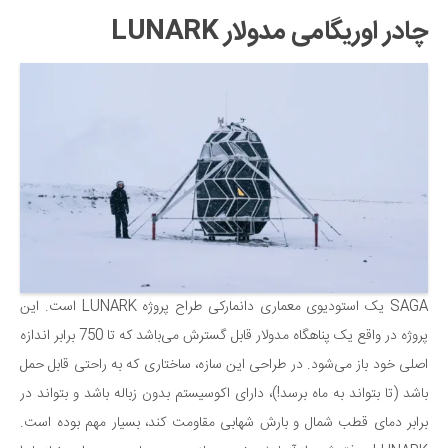
سینما و تئاتر
چادر اوریگامی مدولار LUNARK
تلویزیون
موسیقی
چهره‌ها
عکاسی و هنرهای تجسمی
کتاب و کتاب‌خوانی
تاریخ
معماری
علمی
فناوری‌ها
SAGA یک استودیوی معماری دانمارکی طراح پروژه LUNARK است. این
پروژه در واقع یک پناهگاه مدولار قابل گسترش می‌باشد که تا 750 برابر اندازه
نجوم و هوا فضا
اصلی خود باز می‌شود. در طراحی این سازه، ساختاری که به راحتی قابل حمل
زمین و محیط زیست
باشد (تا بتواند به ماه برسد!)، دارای اکوسیستم بدون زباله باشد و بتواند در
خودرو
برابر دمای قطب شمال و بارش شهابی مقاومت کند، بسیار مهم بوده است.
سرگرمی