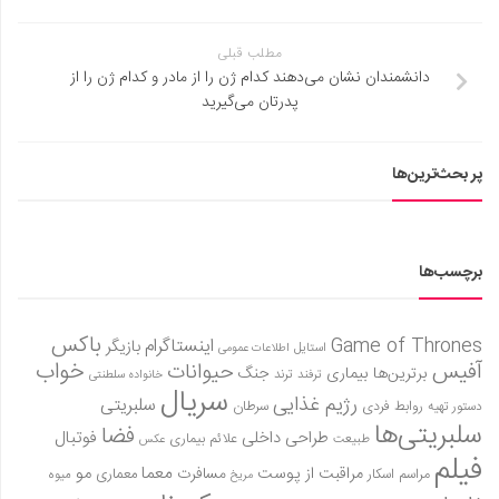
مطلب قبلی
دانشمندان نشان می‌دهند کدام ژن را از مادر و کدام ژن را از
پدرتان می‌گیرید
پر بحث‌ترین‌ها
برچسب‌ها
باکس
Game of Thrones
اینستاگرام
بازیگر
استایل
اطلاعات عمومی
آفیس
خواب
حیوانات
برترین‌ها
بیماری
جنگ
ترفند
ترند
خانواده سلطنتی
سریال
رژیم غذایی
سلبریتی
روابط فردی
سرطان
دستور تهیه
سلبریتی‌ها
فضا
طراحی داخلی
فوتبال
علائم بیماری
طبیعت
عکس
فیلم
معما
مو
مراقبت از پوست
مسافرت
معماری
مراسم اسکار
میوه
مریخ