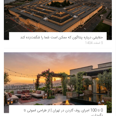
حقایقی درباره پنتاگون که ممکن است شما را شگفت‌زده کند
5 اسفند 1404
0 تا 100 اجرای روف گاردن در تهران | از طراحی اصولی تا
نگهداری