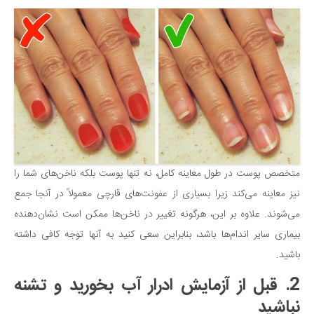
سینما و تئاتر
تلویزیون
موسیقی
چهره‌ها
عکاسی و هنرهای تجسمی
کتاب و کتاب‌خوانی
تاریخ
معماری
متخصص پوست در طول معاینه کامل، نه تنها پوست بلکه ناخن‌های شما را
علمی
نیز معاینه می‌کند زیرا بسیاری از عفونت‌های قارچی معمولاً در آنجا جمع
فناوری‌ها
می‌شوند. علاوه بر این، هرگونه تغییر در ناخن‌ها ممکن است نشان‌دهنده
بیماری سایر اندام‌ها باشد، بنابراین سعی کنید به آنها توجه کافی داشته
نجوم و هوا فضا
باشید.
زمین و محیط زیست
2. قبل از آزمایش ادرار آب بخورید و تشنه
خودرو
نباشید
سرگرمی