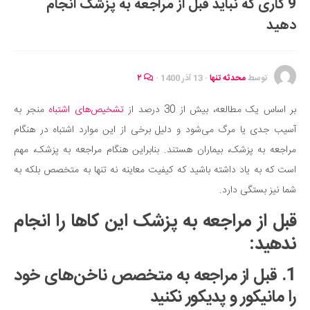
9 کاری که نباید قبل از مراجعه به پزشک انجام
ایران گردی
دهید
جهان گردی
رابطه، عشق و ازدواج
موفقیت و مهارت‌های فردی
توسط
محدثه تنها
·
13 آذر 1400
·
۲
سلامت
بر اساس یک مطالعه، بیش از 30 درصد از
تشخیص‌های اشتباه
منجر به
تغذیه سالم
آسیب جدی یا مرگ می‌شود و دلیل برخی از این موارد اشتباه در هنگام
بهداشت
مراجعه به پزشک، بیماران هستند. بنابراین هنگام مراجعه به پزشک، مهم
بیماری و درمان
است که به یاد داشته باشید که کیفیت معاینه نه تنها به متخصص بلکه به
شما نیز بستگی دارد.
کودک و مادر
ورزش و تندرستی
قبل از مراجعه به پزشک این کاها را انجام
روانشناسی
ندهید:
مراکز پزشکی و دارویی
1. قبل از مراجعه به متخصص ناخن‌های خود
فرهنگ و هنر
را مانیکور و پدیکور نکنید