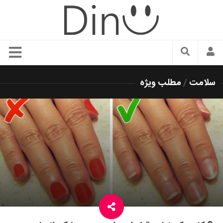
سبک زندگی
سلامت
/
مطلب ویژه
دنیای مد
زیبایی و آرایش
شیک پوشی
دکوراسیون و چیدمان
غذا
رستوران گردی
آشپزی
سفر و گردشگری