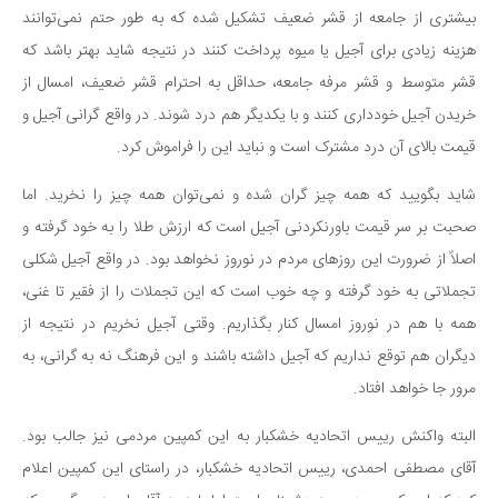
بیشتری از جامعه از قشر ضعیف تشکیل شده که به طور حتم نمی‌توانند
دانستنی‌ها
هزینه زیادی برای آجیل یا میوه پرداخت کنند در نتیجه شاید بهتر باشد که
بازی
قشر متوسط و قشر مرفه جامعه، حداقل به احترام قشر ضعیف، امسال از
طنز
خریدن آجیل خودداری کنند و با یکدیگر هم درد شوند. در واقع گرانی آجیل و
فال
قیمت بالای آن درد مشترک است و نباید این را فراموش کرد.
مسابقه
شاید بگویید که همه چیز گران شده و نمی‌توان همه چیز را نخرید. اما
اخبار
صحبت بر سر قیمت باورنکردنی آجیل است که ارزش طلا را به خود گرفته و
اصلاً از ضرورت این روزهای مردم در نوروز نخواهد بود. در واقع آجیل شکلی
تجملاتی به خود گرفته و چه خوب است که این تجملات را از فقیر تا غنی،
همه با هم در نوروز امسال کنار بگذاریم. وقتی آجیل نخریم در نتیجه از
دیگران هم توقع نداریم که آجیل داشته باشند و این فرهنگ نه به گرانی، به
مرور جا خواهد افتاد.
البته واکنش رییس اتحادیه خشکبار به این کمپین مردمی نیز جالب بود.
آقای مصطفی احمدی، رییس اتحادیه خشکبار، در راستای این کمپین اعلام