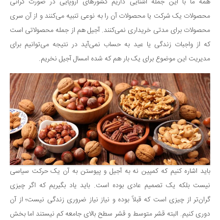
سینما و تئاتر
همه ما با این جمله آشنایی داریم کشورهای اروپایی در صورت گرانی
محصولات یک شرکت یا محصولات آن را به نوعی تنبیه می‌کنند و از آن سری
تلویزیون
محصولات برای مدتی خریداری نمی‌کنند. آجیل هم از جمله محصولاتی است
موسیقی
که از واجبات زندگی یا عید به حساب نمی‌آید در نتیجه می‌توانیم برای
چهره‌ها
مدیریت این موضوع برای یک بار هم که شده امسال آجیل نخریم.
عکاسی و هنرهای تجسمی
کتاب و کتاب‌خوانی
تاریخ
معماری
علمی
فناوری‌ها
نجوم و هوا فضا
باید اشاره کنیم که کمپین نه به آجیل و پیوستن به آن یک حرکت سیاسی
زمین و محیط زیست
نیست بلکه یک تصمیم عادی بوده است. باید یاد بگیریم که اگر چیزی
خودرو
گران‌تر از چیزی است که قبلاً بوده و نیاز نیاز ضروری زندگی نیست؛ از آن
دوری کنیم. البته قشر متوسط و قشر سطح بالای جامعه کم نیستند اما بخش
سرگرمی