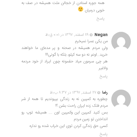
همه جوره استادن از خجالن ملت همیشه در صف به
خوبی درمیان
پاسخ
Negan
۲۸ اسفند, ۱۳۹۷ در ۰:۰۱ ق٫ظ
من یکی عمرا نمیخرم
ولی مردم همیشه در صحنه و پر مدعای ما خواهند
خرید…اونم نه دو سه کیلو، بلکه با گونی!!!
هر چی سرمون میاد حقمونه چون ایراد از خود مردمه
ولاغیر
پاسخ
رضا
۲۷ اسفند, ۱۳۹۷ در ۸:۳۷ ب٫ظ
چطوره به کمپین نه به زندگی بپیوندیم تا همه از شر
مردم فلک زده ایران راحت بشن ؟!
بس کنید کمپین این وکمپین اون …. همیشه توپ رو
انداختن تو زمین مردم
کسی حق زندگی کردن توی این خراب شده رو نداره
پاسخ