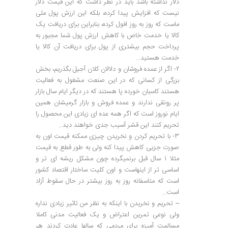
دلار نداشته باشد باید در نظر داشت که این قیمت دلار
نیست که افزایش پیدا کرده، بلکه این ارزش پول ملی
ماست که روز به روز افول کرده، بنابراین برای دریافت یک
کالا یا خدمت خاص با کاهش ارزش پول شما مجبور به
پرداخت حجم بیشتری از پول برای دریافت آن کالا یا
خدمت هستید…
۲- اگر از عمده فروشان و دلالان کلان آجیل بگذریم، بخش
بزرگی از کسانی که در این صنعت مشغول به فعالیت
هستند کاسبان خورده پا هستند که در دیگر ایام سال بازار
پر رونقی ندارند و عمده فروش و بازار گرمیشان همین
ایام نوروز است که اگر همه عده ای زیادی این محصول را
تحریم کنند این قشر آسیب جدی خواهند دید…
۳- با تحریم کردن و نخریدن چیزی ممکنه قیمت اون به
صورت جزیی کاهش پیدا کنه ولی به طور قطع به قیمت
مثلا ۱ سال قبل برنمیگرده چون مشکل ریشه ای تر و
اساسی تر از اینهاست و اون کلیت ساختار اقتصاد کشور
است که متاسفانه روز به روز بیشتر در حال سقوط آزاد
است…
– تحریم و نخریدن با اینکه به نظر من تاثیر زیادی نداره
ولی نوعی تمرین اعتراض و یک فعالیت مدنی کاملا
مسالمت آمیزه برای مردمی که سالها عادت کردند هر