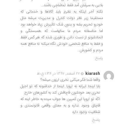
بلایی به سرشان آمد فقط تماشاچی باشند…
نکته آخر اینکه به نظرم باید کالاها و خدماتی که
مستقیما زیر نظر دولت کنترل و مدیریت میشه مثل
خودرو تحریم بشه و بدون شک تاثیرش زیاد خواهد بود
اما متاسفانه مردم ما سالهاست که همبستگی و
اتحادشونو از دست دادن و طوری شده که هر کس فقط
و فقط به منافع شخصی خودش نگاه میکنه نه منافع همه
مردم و کشورش…
پاسخ
kiarash
۲۷ اسفند, ۱۳۹۷ در ۱:۳۴ ق٫ظ
واقعا شما فکر میکنی نخری ارزون میشه؟
بابا اینجا ایرانه نه اروپا .اینجا از خداشونه که تو اجیل
نخری بعد خودشون قاچاقش کند به کشورهای خارج
اگه تو اروپا این کمپین ها جواب میده به خاطر اینه که
قاچاق وجود نداره و به معنای واقعی قانونمندی و
شفافیت وجود داره
پاسخ