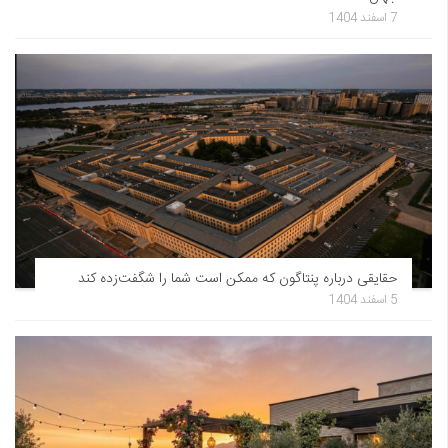
7 اسفند 1404
حقایقی درباره پنتاگون که ممکن است شما را شگفت‌زده کند
5 اسفند 1404