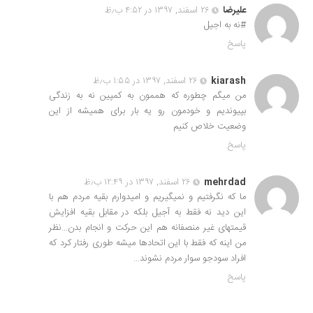
علیرضا
۲۶ اسفند, ۱۳۹۷ در ۴:۵۲ ب٫ظ
#نه به اجیل
پاسخ
kiarash
۲۶ اسفند, ۱۳۹۷ در ۱:۵۵ ب٫ظ
من میگم چطوره که هممون به کمپین نه به زندگی
بپیوندیم و خودمون رو یه بار برای همیشه از این
وضعیت خلاص کنیم
پاسخ
mehrdad
۲۶ اسفند, ۱۳۹۷ در ۱۲:۴۹ ب٫ظ
ما که نگرفتیم و نمیگیریم و امیدوارم بقیه مردم هم با
این دید نه فقط به آجیل بلکه در مقابل بقیه افزایش
قیمتهای غیر منصفانه هم این حرکت و انجام بدن…نظر
من اینه که فقط با این اتحادها میشه طوری رفتار کرد که
افراد سودجو سوار مردم نشوند…
پاسخ