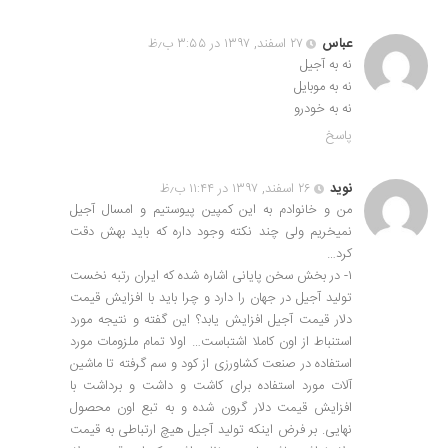
عباس
۲۷ اسفند, ۱۳۹۷ در ۳:۵۵ ب٫ظ
نه به آجیل
نه به موبایل
نه به خودرو
پاسخ
نوید
۲۶ اسفند, ۱۳۹۷ در ۱۱:۴۴ ب٫ظ
من و خانوادم به این کمپین پیوستیم و امسال آجیل
نمیخریم ولی چند نکته وجود داره که باید بهش دقت
کرد…
۱- در بخش سخن پایانی اشاره شده که ایران رتبه نخست
تولید آجیل در جهان را دارد و چرا باید با افزایش قیمت
دلار قیمت آجیل افزایش یابد؟ این گفته و نتیجه مورد
استنباط از اون کاملا اشتباست… اولا تمام ملزومات مورد
استفاده در صنعت کشاورزی از کود و سم گرفته تا ماشین
آلات مورد استفاده برای کاشت و داشت و برداشت با
افزایش قیمت دلار گرون شده و به تبع اون محصول
نهایی. بر فرض اینکه تولید آجیل هیچ ارتباطی به قیمت