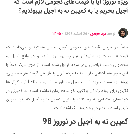
ویژه نوروز: آیا با قیمت‌های نجومی لازم است که
ایران گردی
آجیل بخریم یا به کمپین نه به آجیل بپیوندیم؟
جهان گردی
رابطه، عشق و ازدواج
موفقیت و مهارت‌های فردی
توسط
مهتا مجدی
·
26 اسفند 1397
·
۱۳
سلامت
حتماً در جریان قیمت‌های نجومی آجیل امسال هستید و می‌دانید که
تغذیه سالم
قیمت‌ها نسبت به سال‌های قبل چندین برابر شده و در واقع آجیل به
بهداشت
محصولی دست نیافتنی برای مردم تبدیل شده است. از سوی دیگر حتماً با
بیماری و درمان
این ماجرا هم آشنایی دارید که ما مردم ایران با افزایش قیمت هر محصولی،
بیشتر به سمت خرید آن محصول مشتاق می‌شویم و ظاهراً این گرانی‌ها
کودک و مادر
تأثیری برای روند زندگی و تغییر خواسته‌هایمان نداشته است. اما کمپینی در
ورزش و تندرستی
شبکه‌های اجتماعی به راه افتاده با عنوان کمپین نه به آجیل که یقینا کمپین
روانشناسی
خوبی است و قدم در راه درستی گذاشته است.
مراکز پزشکی و دارویی
کمپین نه به آجیل در نوروز 98
فرهنگ و هنر