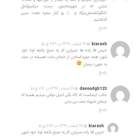
سنتی که در شهرستانمون درست میکنیم(مثل
دانگو،کشمش،برگه و …) رو کنار سفره هفت سین
گذاشتیم.
پاسخ
kiarash
۲۸ اسفند, ۱۳۹۷ در ۴:۴۹ ق٫ظ
نترس اقا زاده ها نمیزارن کار به صبح بکشه اونا خود
شون همه جوره استادن از خجالن ملت همیشه در صف
به خوبی درمیان
پاسخ
davoodgh123
۲۸ اسفند, ۱۳۹۷ در ۱:۲۶ ق٫ظ
جالب اینجاست که اگه بگن اجیل دولتی میدیم همینا که
اینجان شبونه صف می بندن
پاسخ
kiarash
۲۸ اسفند, ۱۳۹۷ در ۴:۴۸ ق٫ظ
نترس اقا زاده نمیزارن کار به صبح بکشه اونا خود شون