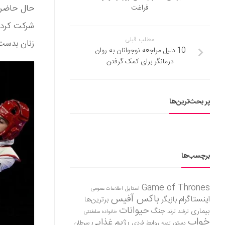
حال حاضر ب
فراغت
شرکت کرده 
مطلب قبلی
زنان بدست 
10 دلیل مراجعه نوجوانان به روان
درمانگر برای کمک گرفتن
پر بحث‌ترین‌ها
برچسب‌ها
Game of Thrones
استایل
اطلاعات عمومی
باکس آفیس
اینستاگرام
بازیگر
برترین‌ها
حیوانات
بیماری
جنگ
ترفند
ترند
خانواده سلطنتی
خواب
رژیم غذایی
روابط فردی
سرطان
دستور تهیه