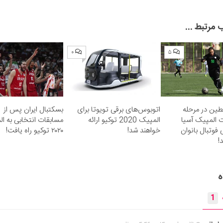
مرتبط ...
۰
۵
طین در مرحله
اتوبوس‌های برقی تویوتا برای
بسکتبال ایران پس از
 المپیک آسیا
المپیک 2020 توکیو ارائه
مسابقات انتخابی به ا
 فوتبال بانوان
خواهند شد!
۲۰۲۰ توکیو راه یافت!
!
ه
1