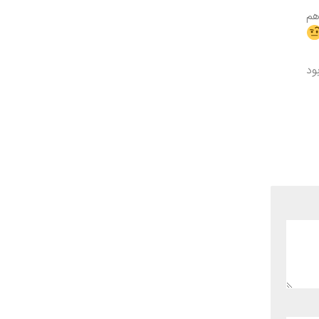
هم
ود