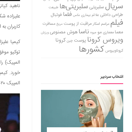
سریال
سلبریتی‌ها
سلبریتی
طبیعت
فضا
طراحی داخلی
فوتبال
علائم بیماری
علیزاده شک
عکس
فیلم
مراقبت از پوست
مسافرت
مراسم اسکار
مریخ
کاربران به
ناسا
هوش مصنوعی
معما
مو
معماری
میوه
ورزش
ویروس کرونا
کرونا
پوست
چین
کشورها
کروناویروس
المپیک) ر
خورد. کیمی
انتخاب سردبیر
المپیک ۲۰۲۰ نشد.