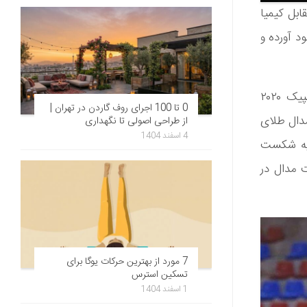
این رقابت مقابل هم‌تیمی قدیمی خود قرار گرفت و ۹ بر ۱۸ مقابل کیمیا‌
د آورده و
کیمیا علیزاده پس از شکست هم تیمی قدیمی خود یعنی ناهید کیانی در المپیک ۲۰۲۰
0 تا 100 اجرای روف گاردن در تهران |
د تا حریف‌هایی از چین و بریتانیا (ورزشکار بریتانیایی دارنده‌ی ۲ مدال طلای
از طراحی اصولی تا نگهداری
4 اسفند 1404
کیه شکست
ت مدال در
7 مورد از بهترین حرکات یوگا برای
تسکین استرس
1 اسفند 1404