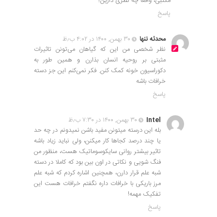
مکتبی، واقعا چه نظری دارین؟
پاسخ
محدثه تنها
۳۰ بهمن, ۱۴۰۰ در ۴:۰۲ ب٫ظ
نظر شخصی من این که گیاهان می‌تونن تاثیرات
مثبتی بر روحیه انسان بذارن و همین طور به
دکوراسیون خونه کمک کنن. فکر نمی‌کنم این جز دسته
خرافات باشه
پاسخ
Intel
۳۰ بهمن, ۱۴۰۰ در ۷:۳۰ ب٫ظ
بله این درسته میتونن مفید باشن نمیدونم در چه حد
یا چند درصد کجاها کار میکنن، ولی نباید زیاد باشه
تاثیر بیشتر روانی سایکوسوماتیک هست، منظور من
فنگ شویی و نکاتی در اون بین بود که کاملا در دسته
شبه علم قرار دارن، همچنین اشاره کردم که شبه علم
مرز باریکی با خرافات داره نگفتم خرافات هست این
تفکیک مهمه!
پاسخ