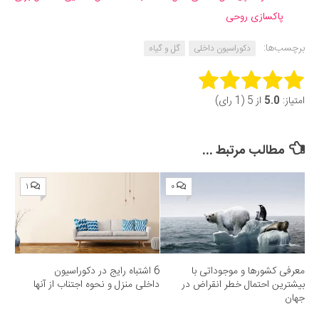
پاکسازی روحی
برچسب‌ها:
دکوراسیون داخلی
گل و گیاه
Rate this item:
امتیاز:
5.0
از 5 (1 رای)
Submit Rating
مطالب مرتبط ...
۱
۰
معرفی کشورها و موجوداتی با
6 اشتباه رایج در دکوراسیون
بیشترین احتمال خطر انقراض در
داخلی منزل و نحوه اجتناب از آنها
جهان