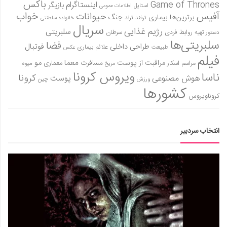
باکس
Game of Thrones
اینستاگرام
بازیگر
استایل
اطلاعات عمومی
آفیس
خواب
حیوانات
برترین‌ها
بیماری
جنگ
ترفند
ترند
خانواده سلطنتی
سریال
رژیم غذایی
سلبریتی
روابط فردی
سرطان
دستور تهیه
سلبریتی‌ها
فضا
طراحی داخلی
فوتبال
علائم بیماری
طبیعت
عکس
فیلم
معما
مو
مراقبت از پوست
مسافرت
معماری
مراسم اسکار
میوه
مریخ
ویروس کرونا
ناسا
کرونا
هوش مصنوعی
پوست
ورزش
چین
کشورها
کروناویروس
انتخاب سردبیر