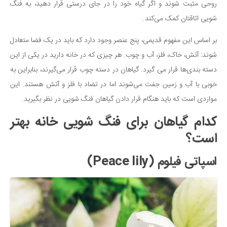
سینما و تئاتر
روحی مثبت شوند و اگر گیاه خود را در جای درستی قرار دهید، به فنگ
تلویزیون
شویی اتاقتان کمک می‌کند.
موسیقی
بر اساس این مفهوم قدیمی، پنج عنصر وجود دارد که باید در یک فضا متعادل
چهره‌ها
شوند: آتش، خاک، فلز، آب و چوب. هر چیزی که در خانه دارید در یکی از این
عکاسی و هنرهای تجسمی
دسته بندی‌ها قرار می گیرد. گیاهان در دسته چوب قرار می‌گیرند، بنابراین به
کتاب و کتاب‌خوانی
خوبی با آب و زمین جفت می‌شوند اما در تضاد با فلز و آتش هستند. این
مواردی است که باید هنگام قرار دادن گیاهان فنگ شویی در نظر بگیرید.
تاریخ
معماری
کدام گیاهان برای فنگ شویی خانه بهتر
است؟
علمی
فناوری‌ها
اسپاتی فیلوم (Peace lily)
نجوم و هوا فضا
زمین و محیط زیست
خودرو
سرگرمی