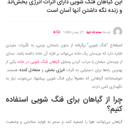
این گیاهان فنگ شویی دارای اثرات انرژی بخش‌اند
ایران گردی
و زنده نگه داشتن آنها آسان است
جهان گردی
رابطه، عشق و ازدواج
موفقیت و مهارت‌های فردی
توسط
محدثه تنها
·
27 بهمن 1400
·
۵
سلامت
اصطلاح “فنگ شویی” برگرفته از متون باستانی چینی، به تأثیرات مفیدی
تغذیه سالم
اشاره دارد که چیدمان یک خانه می‌تواند بر افراد آن خانه داشته باشد. جدای
بهداشت
از چیدمان مبلمان یا مرتب کردن وسایل،
گیاهان فنگ شویی در خانه
یکی از
بیماری و درمان
بهترین راه‌ها برای دستیابی به اثرات
انرژی بخش
و
متعادل کننده
هستند.
خوشبختانه، گیاهانی که معمولاً برای فنگ شویی پیشنهاد می‌شوند، نیاز به
کودک و مادر
نگهداری کمی دارند.
ورزش و تندرستی
چرا از گیاهان برای فنگ شویی استفاده
روانشناسی
کنیم؟
مراکز پزشکی و دارویی
فرهنگ و هنر
گیاهان می‌توانند هوا را تصفیه کنند و منجر به فواید سلامتی و وضعیت