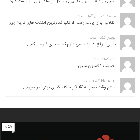
تخیلی و گاهی غیر واقعی,ولی جنگل ترسناک ژاپنی حقیقت دارد
محمد آدمیرال گفته است:
انقلاب ایران یادت رفت. از تاثیر گذارترین انقلاب های تاریخ روی...
پویان گفته است:
خیلی موقع ها یه حسی دارم که یه جای کار میلنگه...
اکبر گفته است:
احسنت ‌کلامتون متین
Hanam گفته است:
سلام وقت بخیر نه آقا فکر میکنم گیس بهتره مو خوره...
۵