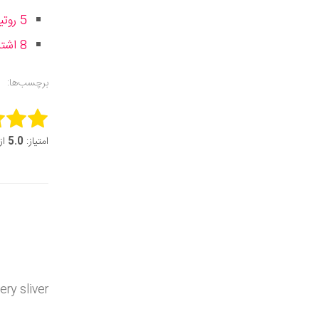
5 روتین ورزشی اشتباه که شما را زودتر پیر می‌کنند و چگونگی اصلاح آن
8 اشتباه چاق کننده در ورزش که برخلاف تصور شما باعث اضافه وزن می‌شود
برچسب‌ها:
this item:
امتیاز:
5.0
از 5 (1 ر
it Rating
ry sliver