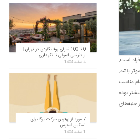
0 تا 100 اجرای روف گاردن در تهران |
از طراحی اصولی تا نگهداری
فراد است.
4 اسفند 1404
وثر باشد.
دام مناسب
یشتر بوده
 جنبه‌های
7 مورد از بهترین حرکات یوگا برای
تسکین استرس
1 اسفند 1404