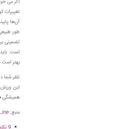
اگر می خوا
تغییرات کو
آن‌ها پایب
طور طبیعی
تضمینی بر
است. باید
بهتر است به
نظر شما در
این ورزش 
همیشگی
د
منبع:
Line
9 نکته مهم برای داشتن وضعیت بدنی بهتر در هنگام انجام فعالیت های روزانه