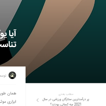
آیا ی
تناسب
توس
همان طور ک
مطلب بعدی
پر‌ درآمدترین ستارگان ورزشی در سال
ابزاری موث
2021 چه کسانی بودند؟