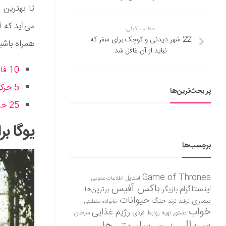
تا بهترین
می‌آید که 
مطلب قبلی
22 شهر دیدنی و کوچک برای سفر که
همراه باشی
نباید از آن غافل شد
10 فایده ورزش صبحگاهی در هوای آزاد برای تضمین سلامتی شما
5 حرکت کششی برای انعطاف پذیری بیشتر هنگام لمس زمین در خم شدن رو به جلو
پر بحث‌ترین‌ها
25 حرکت ورزشی اداری: تمرینات فول بادی برای حفظ سلامتی پشت میز در محیط کار
یوگا ب
برچسب‌ها
Game of Thrones
استایل
اطلاعات عمومی
باکس آفیس
اینستاگرام
بازیگر
برترین‌ها
حیوانات
بیماری
جنگ
ترفند
ترند
خانواده سلطنتی
خواب
رژیم غذایی
روابط فردی
سرطان
دستور تهیه