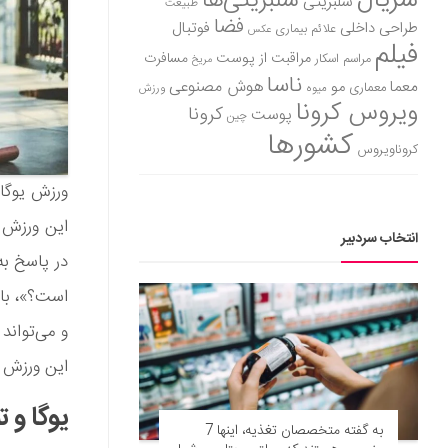
سریال
سلبریتی‌ها
سلبریتی
طبیعت
فضا
طراحی داخلی
فوتبال
علائم بیماری
عکس
فیلم
مراقبت از پوست
مسافرت
مراسم اسکار
مریخ
ناسا
هوش مصنوعی
معما
مو
معماری
میوه
ورزش
ویروس کرونا
کرونا
پوست
چین
کشورها
کروناویروس
ورزش یوگا 
این ورزش د
انتخاب سردبیر
در پاسخ به
است؟»، بای
و می‌تواند
این ورزش ر
یوگا و 
به گفته متخصصان تغذیه، اینها 7