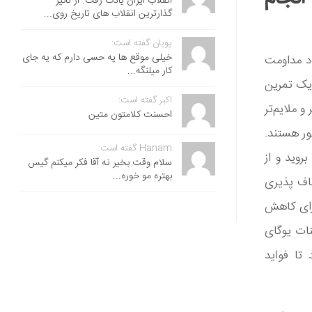
انقلاب ایران یادت رفت. از تاثیر
گذارترین انقلاب های تاریخ روی...
پویان گفته است:
خیلی موقع ها یه حسی دارم که یه جای
د مداومت
کار میلنگه...
تا 5 بار در هفته به مدت حداقل 1 ساعت یک تمرین
اکبر گفته است:
و ملایم‌تر
احسنت ‌کلامتون متین
ور هستند.
Hanam گفته است:
دقیقه‌ای به میدان بروید و از
سلام وقت بخیر نه آقا فکر میکنم گیس
بهتره مو خوره...
اف پذیری
رای کاهش
پس تمرینات یوگای
 تا فواید