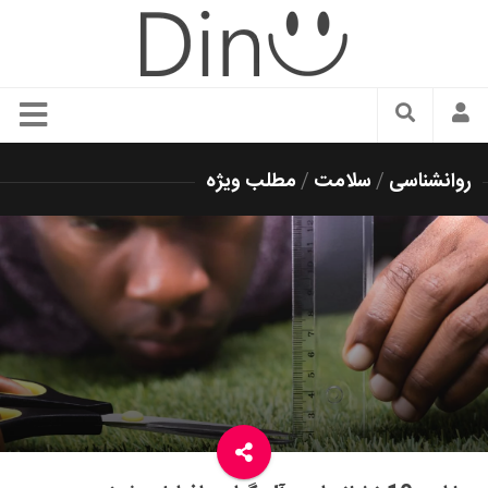
سبک زندگی
روانشناسی
/
سلامت
/
مطلب ویژه
دنیای مد
زیبایی و آرایش
شیک پوشی
دکوراسیون و چیدمان
غذا
رستوران گردی
آشپزی
سفر و گردشگری