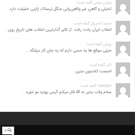
عباس عباس گفته است:
تخیلی و گاهی غیر واقعی,ولی جنگل ترسناک ژاپنی حقیقت دارد
محمد آدمیرال گفته است:
انقلاب ایران یادت رفت. از تاثیر گذارترین انقلاب های تاریخ روی...
پویان گفته است:
خیلی موقع ها یه حسی دارم که یه جای کار میلنگه...
اکبر گفته است:
احسنت ‌کلامتون متین
Hanam گفته است:
سلام وقت بخیر نه آقا فکر میکنم گیس بهتره مو خوره...
۵