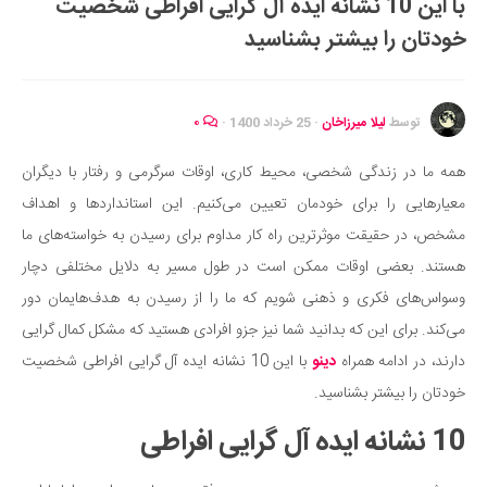
با این 10 نشانه ایده آل گرایی افراطی شخصیت
ایران گردی
خودتان را بیشتر بشناسید
جهان گردی
رابطه، عشق و ازدواج
موفقیت و مهارت‌های فردی
توسط
لیلا میرزاخان
·
25 خرداد 1400
·
۰
سلامت
همه ما در زندگی شخصی، محیط کاری، اوقات سرگرمی و رفتار با دیگران
تغذیه سالم
معیارهایی را برای خودمان تعیین می‌کنیم. این استانداردها و اهداف
بهداشت
مشخص، در حقیقت موثرترین راه کار مداوم برای رسیدن به خواسته‌های ما
بیماری و درمان
هستند. بعضی اوقات ممکن است در طول مسیر به دلایل مختلفی دچار
وسواس‌های فکری و ذهنی شویم که ما را از رسیدن به هدف‌‌هایمان دور
کودک و مادر
می‌کند. برای این که بدانید شما نیز جزو افرادی هستید که مشکل کمال گرایی
ورزش و تندرستی
دارند، در ادامه همراه
دینو
با این 10 نشانه ایده آل گرایی افراطی شخصیت
روانشناسی
خودتان را بیشتر بشناسید.
مراکز پزشکی و دارویی
10 نشانه ایده آل گرایی افراطی
فرهنگ و هنر