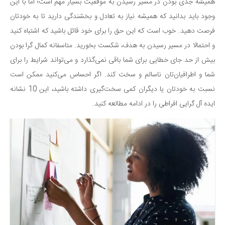
سینما و تئاتر
همیشه جدی بودن در مسیر رسیدن به موفقیت بسیار مهم است؛ اما با این
وجود باید بدانید که همیشه نیاز به تعادل و بخشندگی دارید تا به خودتان
تلویزیون
فرصت دهید. خوب است که این حق را برای خود قائل باشید که اشتباه کنید
موسیقی
و احتمالا در مسیر رسیدن به هدف، شکست بخورید. متاسفانه کمال گرا بودن
چهره‌ها
بیش از حد جای خطایی برای شما باقی نمی‌گذارد و می‌تواند شرایط را برای
عکاسی و هنرهای تجسمی
شما و اطرافیان‌تان ناسالم و سخت کند. اگر احساس می‌کنید ممکن است
کتاب و کتاب‌خوانی
نسبت به خودتان یا دیگران کمی سخت‌گیری داشته باشید، این 10 نشانه
تاریخ
ایده آل گرایی افراطی را در ادامه مطالعه کنید.
معماری
علمی
فناوری‌ها
نجوم و هوا فضا
زمین و محیط زیست
خودرو
سرگرمی