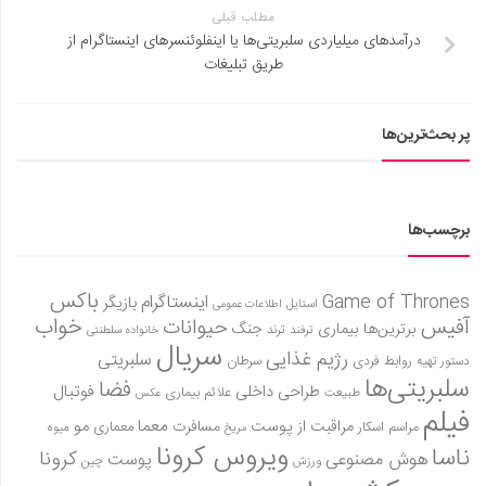
مطلب قبلی
درآمدهای میلیاردی سلبریتی‌ها یا اینفلوئنسرهای اینستاگرام از
طریق تبلیغات
پر بحث‌ترین‌ها
برچسب‌ها
باکس
Game of Thrones
اینستاگرام
بازیگر
استایل
اطلاعات عمومی
آفیس
خواب
حیوانات
برترین‌ها
بیماری
جنگ
ترفند
ترند
خانواده سلطنتی
سریال
رژیم غذایی
سلبریتی
روابط فردی
سرطان
دستور تهیه
سلبریتی‌ها
فضا
طراحی داخلی
فوتبال
علائم بیماری
طبیعت
عکس
فیلم
معما
مو
مراقبت از پوست
مسافرت
معماری
مراسم اسکار
میوه
مریخ
ویروس کرونا
ناسا
کرونا
هوش مصنوعی
پوست
ورزش
چین