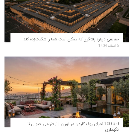
حقایقی درباره پنتاگون که ممکن است شما را شگفت‌زده کند
5 اسفند 1404
0 تا 100 اجرای روف گاردن در تهران | از طراحی اصولی تا
نگهداری