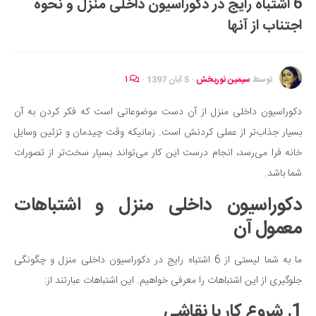
6 اشتباه رایج در دکوراسیون داخلی منزل و نحوه
ایران گردی
اجتناب از آنها
جهان گردی
رابطه، عشق و ازدواج
موفقیت و مهارت‌های فردی
توسط
سیمین نوربخش
·
5 آبان 1397
·
۱
سلامت
دکوراسیون داخلی منزل از آن دست موضوعاتی است که فکر کردن به آن
تغذیه سالم
بسیار جذاب‌تر از عملی کردنش است. زمانیکه وقت چیدمان و تزئین وسایل
بهداشت
خانه فرا می‌رسد، انجام درست این کار می‌تواند بسیار سخت‌تر از تصورات
بیماری و درمان
شما باشد.
کودک و مادر
دکوراسیون داخلی منزل و اشتباهات
ورزش و تندرستی
معمول آن
روانشناسی
ما به شما لیستی از 6 اشتباه رایج در دکوراسیون داخلی منزل و چگونگی
مراکز پزشکی و دارویی
جلوگیری از این اشتباهات را معرفی خواهیم. این اشتباهات عبارتند از:
فرهنگ و هنر
1. شروع کار با نقاشی