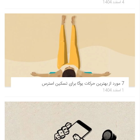
4 اسفند 1404
7 مورد از بهترین حرکات یوگا برای تسکین استرس
1 اسفند 1404