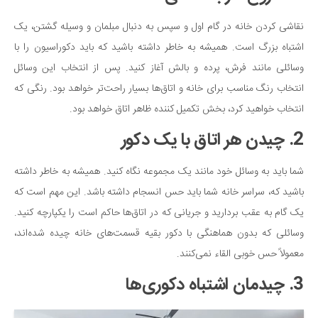
سینما و تئاتر
تلویزیون
نقاشی کردن خانه در گام اول و سپس به دنبال مبلمان و وسیله گشتن، یک
موسیقی
اشتباه بزرگ است. همیشه به خاطر داشته باشید که باید دکوراسیون را با
وسائلی مانند فرش، پرده و بالش آغاز کنید. پس از انتخاب این وسائل
چهره‌ها
انتخاب رنگ مناسب برای خانه و اتاق‌ها بسیار راحت‌تر خواهد بود. رنگی که
عکاسی و هنرهای تجسمی
انتخاب خواهید کرد، بخش تکمیل کننده ظاهر اتاق خواهد بود.
کتاب و کتاب‌خوانی
2. چیدن هر اتاق با یک دکور
تاریخ
معماری
شما باید به وسائل خود مانند یک مجموعه نگاه کنید. همیشه به خاطر داشته
علمی
باشید که، سراسر خانه شما باید حس انسجام داشته باشد. این مهم است که
یک گام به عقب بردارید و جریانی که در اتاق‌ها حاکم است را یکپارچه کنید.
فناوری‌ها
وسائلی که بدون هماهنگی با دکور بقیه قسمت‌های خانه چیده شده‌اند،
نجوم و هوا فضا
معمولاً حس خوبی القاء نمی‌کنند.
زمین و محیط زیست
3. چیدمان اشتباه دکوری‌ها
خودرو
سرگرمی