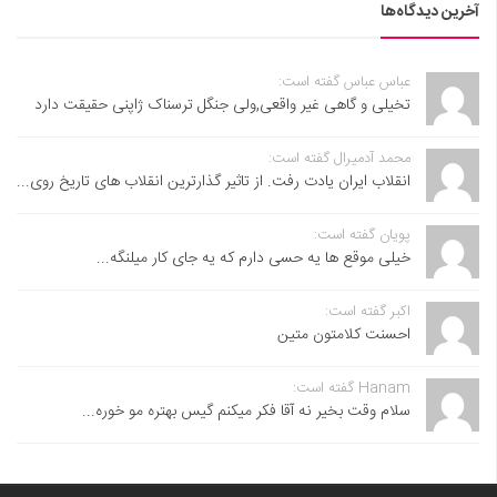
آخرین دیدگاه‌ها
عباس عباس گفته است:
تخیلی و گاهی غیر واقعی,ولی جنگل ترسناک ژاپنی حقیقت دارد
محمد آدمیرال گفته است:
انقلاب ایران یادت رفت. از تاثیر گذارترین انقلاب های تاریخ روی...
پویان گفته است:
خیلی موقع ها یه حسی دارم که یه جای کار میلنگه...
اکبر گفته است:
احسنت ‌کلامتون متین
Hanam گفته است:
سلام وقت بخیر نه آقا فکر میکنم گیس بهتره مو خوره...