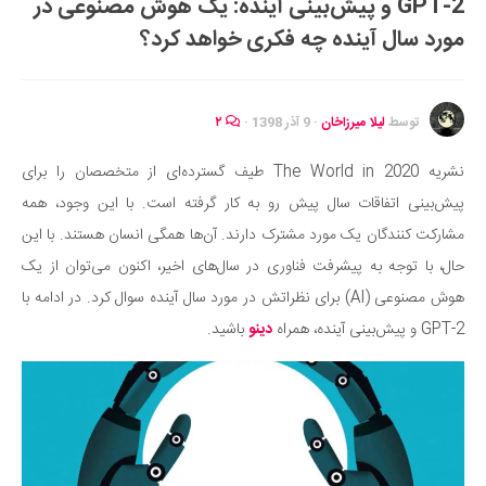
GPT-2 و پیش‌بینی آینده: یک هوش مصنوعی در
ایران گردی
مورد سال آینده چه فکری خواهد کرد؟
جهان گردی
رابطه، عشق و ازدواج
موفقیت و مهارت‌های فردی
توسط
لیلا میرزاخان
·
9 آذر 1398
·
۲
سلامت
نشریه The World in 2020 طیف گسترده‌ای از متخصصان را برای
تغذیه سالم
پیش‌بینی اتفاقات سال پیش رو به کار گرفته است. با این وجود، همه
بهداشت
مشارکت کنندگان یک مورد مشترک دارند. آن‌ها همگی انسان هستند. با این
بیماری و درمان
حال، با توجه به پیشرفت فناوری در سال‌های اخیر، اکنون می‌توان از یک
هوش مصنوعی (AI) برای نظراتش در مورد سال آینده سوال کرد. در ادامه با
کودک و مادر
GPT-2 و پیش‌بینی آینده، همراه
دینو
باشید.
ورزش و تندرستی
روانشناسی
مراکز پزشکی و دارویی
فرهنگ و هنر