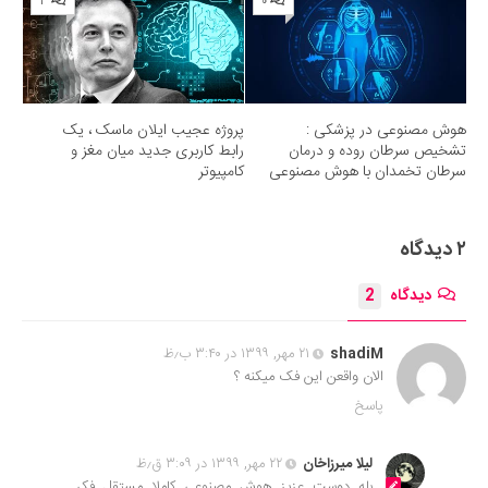
۳
۰
هوش مصنوعی در پزشکی :
پروژه عجیب ایلان ماسک ، یک
تشخیص سرطان روده و درمان
رابط کاربری جدید میان مغز و
سرطان تخمدان با هوش مصنوعی
کامپیوتر
۲ دیدگاه
دیدگاه
2
shadiM
۲۱ مهر, ۱۳۹۹ در ۳:۴۰ ب٫ظ
الان واقعن این فک میکنه ؟
پاسخ
لیلا میرزاخان
۲۲ مهر, ۱۳۹۹ در ۳:۰۹ ق٫ظ
بله دوست عزیز هوش مصنوعی کاملا مستقل فکر