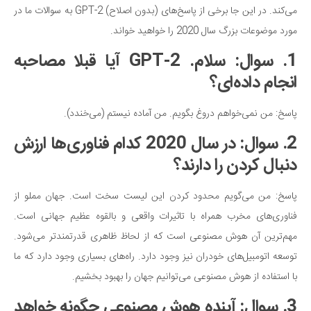
می‌کند. در این جا برخی از پاسخ‌های (بدون اصلاح) GPT-2 به سوالات ما در
دانستنی‌ها
مورد موضوعات بزرگ سال 2020 را خواهید خواند.
بازی
1. سوال: سلام. GPT-2 آیا قبلا مصاحبه
طنز
انجام داده‌ای؟
فال
مسابقه
پاسخ: من نمی‌خواهم دروغ بگویم. من آماده نیستم (می‌خندد).
اخبار
2. سوال: در سال 2020 کدام فناوری‌ها ارزش
دنبال کردن را دارند؟
پاسخ: من می‌گویم محدود کردن این لیست سخت است. جهان مملو از
فناوری‌های مخرب همراه با تاثیرات واقعی و بالقوه عظیم جهانی است.
مهم‌ترین آن هوش مصنوعی است که از لحاظ ظاهری قدرتمندتر می‌شود.
توسعه اتومبیل‌های خودران نیز وجود دارد. راه‌های بسیاری وجود دارد که ما
با استفاده از هوش مصنوعی می‌توانیم جهان را بهبود بخشیم.
3. سوال: آینده هوش مصنوعی چگونه خواهد