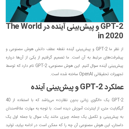
سینما و تئاتر
تلویزیون
موسیقی
GPT-2 و پیش‌بینی آینده در The World
چهره‌ها
in 2020
عکاسی و هنرهای تجسمی
کتاب و کتاب‌خوانی
از نظر ما GPT-2 و پیش‌بینی آینده نقطه عطف دانش هوش مصنوعی و
تاریخ
پیشرفت‌های مرتبط به آن است. ما تصمیم گرفتیم از یکی از آن‌ها درباره
پیش‌بینی آینده سوال کنیم. این هوش مصنوعی، GPT-2 نام دارد که توسط
معماری
تجهیزات تحقیقاتی OpenAI ساخته شده است.
علمی
عملکرد GPT-2 و پیش‌بینی آینده
فناوری‌ها
نجوم و هوا فضا
GPT-2 یک «الگوی زبانی بدون نظارت» می‌باشد که با استفاده از 40
زمین و محیط زیست
گیگابایت متن، از اینترنت آموزش دیده است. با توجه به مهارت علاقه‌مندان
خودرو
به پیش‌بینی و تکمیل یک جمله، چیزی مانند یک سوال یا جمله اول یک
داستان، این هوش مصنوعی آن چه را که ممکن است در ادامه بیاید، تولید
سرگرمی