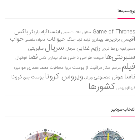
برچسب‌ها
باکس
Game of Thrones
اینستاگرام
بازیگر
استایل
اطلاعات عمومی
آفیس
خواب
حیوانات
برترین‌ها
بیماری
جنگ
ترفند
ترند
خانواده سلطنتی
سریال
رژیم غذایی
سلبریتی
روابط فردی
سرطان
دستور تهیه
سلبریتی‌ها
فضا
طراحی داخلی
فوتبال
علائم بیماری
طبیعت
عکس
فیلم
معما
مو
مراقبت از پوست
مسافرت
معماری
مراسم اسکار
میوه
مریخ
ویروس کرونا
ناسا
کرونا
هوش مصنوعی
پوست
ورزش
چین
کشورها
کروناویروس
انتخاب سردبیر