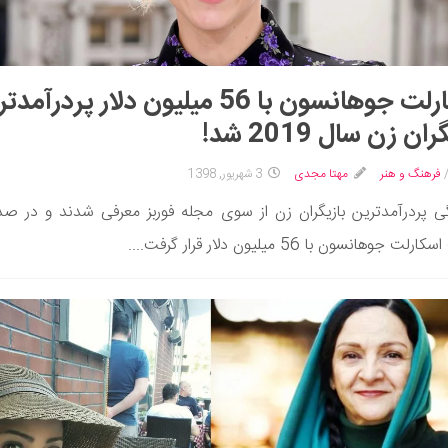
اسکارلت جوهانسون با 56 میلیون دلار پردرآم
ان زن سال 2019 شد!
فرهنگ و هنر
مهتا مجدی
3 شهریور, 1398
گی پردرآمدترین بازیگران زن از سوی مجله فوربز معرفی شدند و در صد
ت جوهانسون با 56 میلیون دلار قرار گرفت....