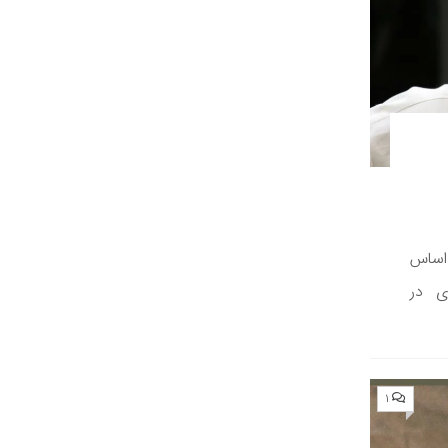
فت. بر اساس
ی در
۱