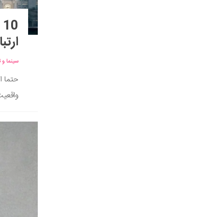
0
ارتب
سینما و ت
حتما ا
واقعیت 