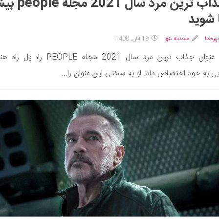
با جذاب ترین مرد سال 021
 شوید
ره‌ها
محدثه تنها
19 آبان, 1400
امسال عنوان جذاب ترین مرد سال 2021 مجله PEOPLE 
یی به خود اختصاص داد. او به سختی این عنوان را...