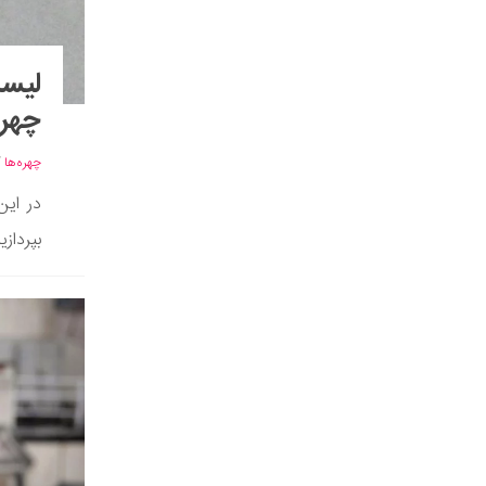
چهره
چهره‌ها
/
در این
بپردازی