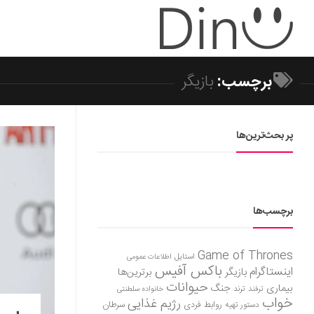
برچسب:
بازیگر
پر بحث‌ترین‌ها
برچسب‌ها
Game of Thrones
استایل
اطلاعات عمومی
باکس آفیس
اینستاگرام
بازیگر
برترین‌ها
حیوانات
بیماری
جنگ
ترفند
ترند
خانواده سلطنتی
خواب
رژیم غذایی
روابط فردی
سرطان
دستور تهیه