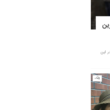
دترین
ر این
۰