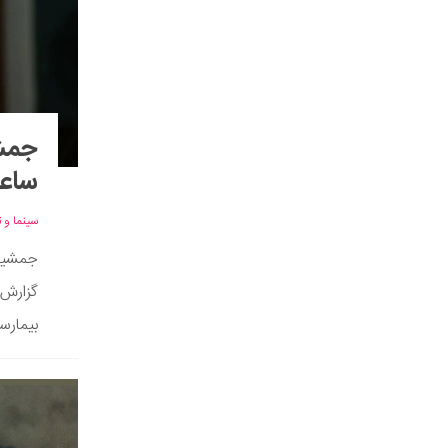
جمشی
ساعا
سینما و ت
گزارش
بیمارست