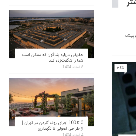
2 مجله people بیشتر
را، پل راد هنرپیشه
حقایقی درباره پنتاگون که ممکن است
شما را شگفت‌زده کند
5 اسفند 1404
۳
0 تا 100 اجرای روف گاردن در تهران |
از طراحی اصولی تا نگهداری
4 اسفند 1404