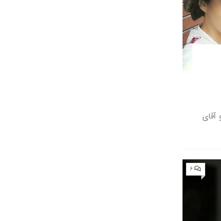
 آقای
۶