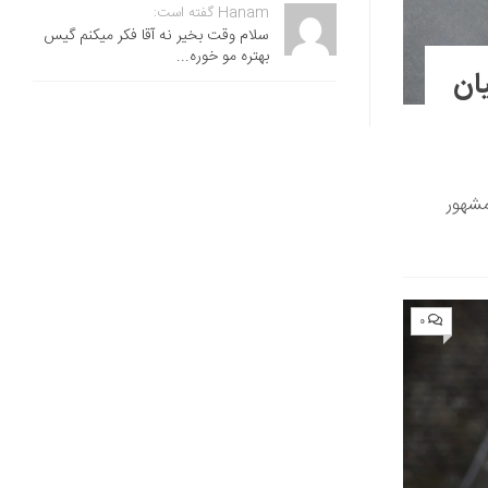
Hanam گفته است:
سلام وقت بخیر نه آقا فکر میکنم گیس
بهتره مو خوره...
یان
مشهور
۰