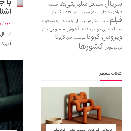
سریال
سلبریتی‌ها
سلبریتی
طبیعت
آشنا
فضا
طراحی داخلی
فوتبال
علائم بیماری
عکس
فیلم
مراقبت از پوست
مسافرت
مراسم اسکار
مریخ
اخبار
/
چه
ناسا
هوش مصنوعی
معما
مو
معماری
میوه
ورزش
ویروس کرونا
کرونا
پوست
چین
کشورها
آمریکا
کروناویروس
انتخاب سردبیر
صندلی غیرعادی پست مدرن توصیفی