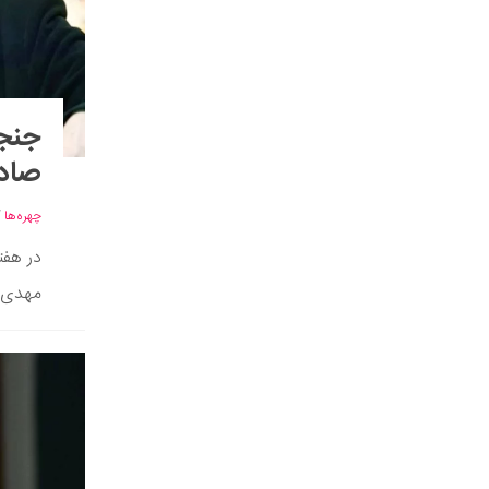
جنجا
صادقی و 
چهره‌ها
/
در هفت
مهدی ه