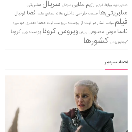
سریال
رژیم غذایی
سلبریتی
روابط فردی
سرطان
دستور تهیه
سلبریتی‌ها
فضا
طراحی داخلی
فوتبال
علائم بیماری
طبیعت
عکس
فیلم
معما
مو
مراقبت از پوست
مسافرت
معماری
مراسم اسکار
میوه
مریخ
ویروس کرونا
ناسا
کرونا
هوش مصنوعی
پوست
ورزش
چین
کشورها
کروناویروس
انتخاب سردبیر