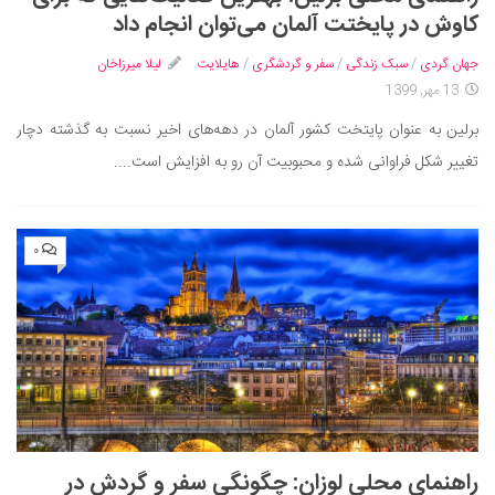
ایران گردی
کاوش در پایختت آلمان می‌توان انجام داد
جهان گردی
جهان گردی
/
سبک زندگی
/
سفر و گردشگری
/
هایلایت
لیلا میرزاخان
رابطه، عشق و ازدواج
13 مهر, 1399
موفقیت و مهارت‌های فردی
برلین به عنوان پایتخت کشور آلمان در دهه‌های اخیر نسبت به گذشته دچار
سلامت
تغییر شکل فراوانی شده و محبوبیت آن رو به افزایش است....
تغذیه سالم
بهداشت
۰
بیماری و درمان
کودک و مادر
ورزش و تندرستی
روانشناسی
مراکز پزشکی و دارویی
فرهنگ و هنر
راهنمای محلی لوزان: چگونگی سفر و گردش در