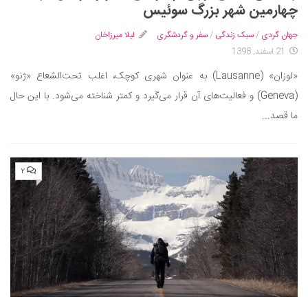
سینما و تئاتر
چهارمین شهر بزرگ سوئیس
تلویزیون
جهان گردی
/
سبک زندگی
/
سفر و گردشگری
لیلا میرزاخان
موسیقی
21 اسفند, 1398
چهره‌ها
«لوزان» (Lausanne) به عنوان شهری کوچک، اغلب تحت‌الشعاع «ژنو»
عکاسی و هنرهای تجسمی
(Geneva) و فعالیت‌های آن قرار می‎‌گیرد و کمتر شناخته می‌شود. با این حال
کتاب و کتاب‌خوانی
ما قصد...
تاریخ
معماری
۲
علمی
فناوری‌ها
نجوم و هوا فضا
زمین و محیط زیست
خودرو
سرگرمی