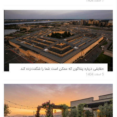
7 اسفند 1404
حقایقی درباره پنتاگون که ممکن است شما را شگفت‌زده کند
5 اسفند 1404