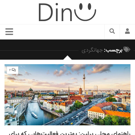
سبک زندگی
برچسب:
جهانگردی
دنیای مد
زیبایی و آرایش
۲
شیک پوشی
دکوراسیون و چیدمان
غذا
رستوران گردی
آشپزی
سفر و گردشگری
راهنمای محلی برلین: بهترین فعالیت‌هایی که برای