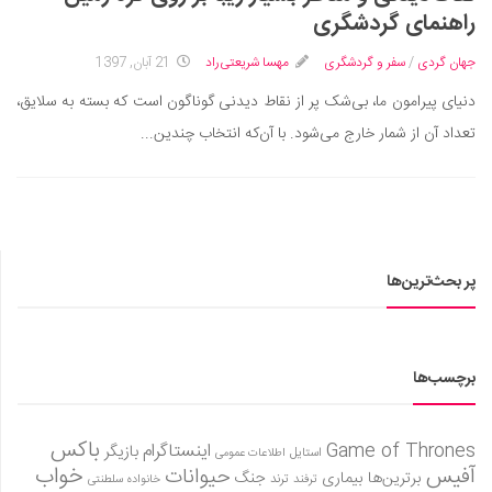
راهنمای گردشگری
جهان گردی
/
سفر و گردشگری
مهسا شریعتی‌راد
21 آبان, 1397
دنیای پیرامون ما، بی‌شک پر از نقاط دیدنی گوناگون است که بسته به سلایق،
تعداد آن از شمار خارج می‌شود. با آن‌که انتخاب چندین...
پر بحث‌ترین‌ها
برچسب‌ها
باکس
Game of Thrones
اینستاگرام
بازیگر
استایل
اطلاعات عمومی
آفیس
خواب
حیوانات
برترین‌ها
بیماری
جنگ
ترفند
ترند
خانواده سلطنتی