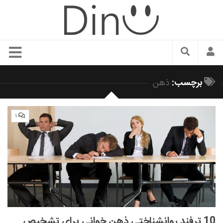
سبک زندگی
برچسب:
ذهن
دنیای مد
زیبایی و آرایش
۱
شیک پوشی
دکوراسیون و چیدمان
غذا
رستوران گردی
آشپزی
سفر و گردشگری
10 ترفند روانشناختی ذهن خوانی برای تشخیص