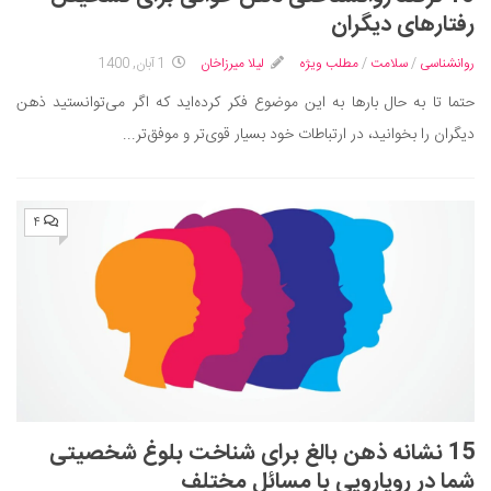
ایران گردی
رفتارهای دیگران
جهان گردی
روانشناسی
/
سلامت
/
مطلب ویژه
لیلا میرزاخان
1 آبان, 1400
رابطه، عشق و ازدواج
حتما تا به حال بارها به این موضوع فکر کرده‌اید که اگر می‌توانستید ذهن
موفقیت و مهارت‌های فردی
دیگران را بخوانید، در ارتباطات خود بسیار قوی‌تر و موفق‌تر...
سلامت
تغذیه سالم
۴
بهداشت
بیماری و درمان
کودک و مادر
ورزش و تندرستی
روانشناسی
مراکز پزشکی و دارویی
15 نشانه ذهن بالغ برای شناخت بلوغ شخصیتی
فرهنگ و هنر
شما در رویارویی با مسائل مختلف