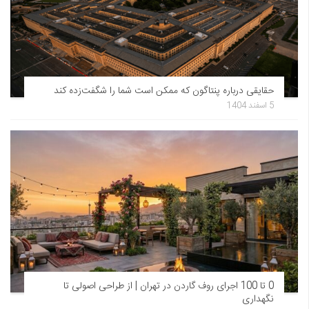
حقایقی درباره پنتاگون که ممکن است شما را شگفت‌زده کند
5 اسفند 1404
0 تا 100 اجرای روف گاردن در تهران | از طراحی اصولی تا
نگهداری