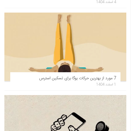
4 اسفند 1404
7 مورد از بهترین حرکات یوگا برای تسکین استرس
1 اسفند 1404