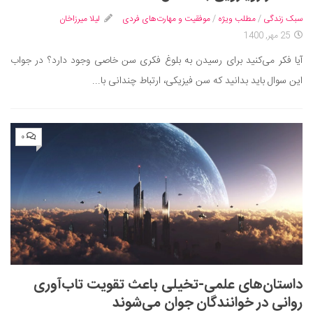
سینما و تئاتر
سبک زندگی
/
مطلب ویژه
/
موفقیت و مهارت‌های فردی
لیلا میرزاخان
تلویزیون
25 مهر, 1400
موسیقی
آیا فکر می‌کنید برای رسیدن به بلوغ فکری سن خاصی وجود دارد؟ در جواب
چهره‌ها
این سوال باید بدانید که سن فیزیکی، ارتباط چندانی با...
عکاسی و هنرهای تجسمی
کتاب و کتاب‌خوانی
۰
تاریخ
معماری
علمی
فناوری‌ها
نجوم و هوا فضا
زمین و محیط زیست
داستان‌های علمی-تخیلی باعث تقویت تاب‌آوری
خودرو
روانی در خوانندگان جوان می‌شوند
سرگرمی