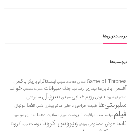
پر بحث‌ترین‌ها
برچسب‌ها
باکس
Game of Thrones
اینستاگرام
بازیگر
استایل
اطلاعات عمومی
آفیس
خواب
حیوانات
برترین‌ها
بیماری
جنگ
ترفند
ترند
خانواده سلطنتی
سریال
رژیم غذایی
سلبریتی
روابط فردی
سرطان
دستور تهیه
سلبریتی‌ها
فضا
طراحی داخلی
فوتبال
علائم بیماری
طبیعت
عکس
فیلم
معما
مو
مراقبت از پوست
مسافرت
معماری
مراسم اسکار
میوه
مریخ
ویروس کرونا
ناسا
کرونا
هوش مصنوعی
پوست
ورزش
چین