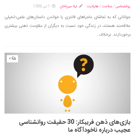
روانشناسی
/
سلامت
/
هایلایت
لیلا میرزاخان
1 تیر, 1399
دانستنی‌ها
جوانانی که به تماشای ماجراهای فانتزی یا خواندن داستان‌های علمی-تخیلی
بازی
علاقه‌مند هستند، در زندگی خود نسبت به دیگران از مقاومت ذهنی بیشتری
طنز
برخوردارند. برخلاف...
فال
مسابقه
اخبار
۲
بازی‌های ذهن فریبکار: 30 حقیقت روانشناسی
عجیب درباره ناخودآگاه ما