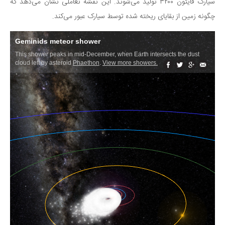
سینما و تئاتر
سیارک فایتون ۳۲۰۰ تولید می‌شوند. این نقشه تعاملی نشان می‌دهد که
چگونه زمین از بقایای ریخته شده توسط سیارک عبور می‌کند.
تلویزیون
موسیقی
چهره‌ها
عکاسی و هنرهای تجسمی
کتاب و کتاب‌خوانی
تاریخ
معماری
علمی
فناوری‌ها
نجوم و هوا فضا
زمین و محیط زیست
خودرو
سرگرمی