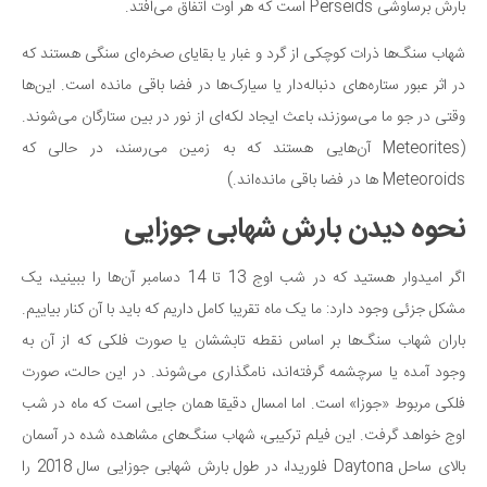
بارش برساوشی Perseids است که هر اوت اتفاق می‌افتد.
شهاب سنگ‌ها ذرات کوچکی از گرد و غبار یا بقایای صخره‌ای سنگی هستند که
در اثر عبور ستاره‌های دنباله‌دار یا سیارک‌ها در فضا باقی مانده است. این‌ها
وقتی در جو ما می‌سوزند، باعث ایجاد لکه‌ای از نور در بین ستارگان می‌شوند.
(Meteorites آن‌هایی هستند که به زمین می‌رسند، در حالی که
Meteoroids ها در فضا باقی مانده‌اند.)
نحوه دیدن بارش شهابی جوزایی
اگر امیدوار هستید که در شب اوج 13 تا 14 دسامبر آن‌ها را ببینید، یک
مشکل جزئی وجود دارد: ما یک ماه تقریبا کامل داریم که باید با آن کنار بیاییم.
باران شهاب سنگ‌ها بر اساس نقطه تابششان یا صورت فلکی که از آن به
وجود آمده یا سرچشمه گرفته‌اند، نامگذاری می‌شوند. در این حالت، صورت
فلکی مربوط «جوزا» است. اما امسال دقیقا همان جایی است که ماه در شب
اوج خواهد گرفت. این فیلم ترکیبی، شهاب سنگ‌های مشاهده شده در آسمان
بالای ساحل Daytona فلوریدا، در طول بارش شهابی جوزایی سال 2018 را