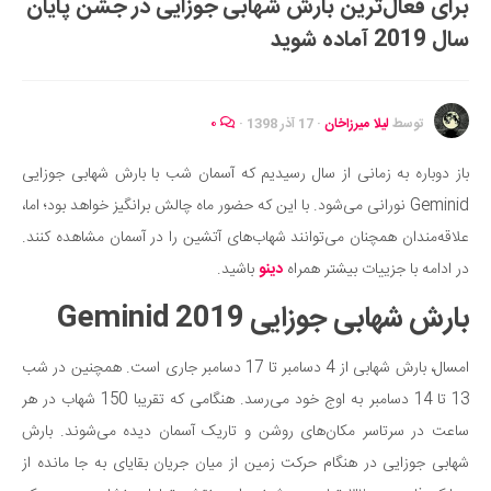
برای فعال‌ترین بارش شهابی جوزایی در جشن پایان
ایران گردی
سال 2019 آماده شوید
جهان گردی
رابطه، عشق و ازدواج
موفقیت و مهارت‌های فردی
توسط
لیلا میرزاخان
·
17 آذر 1398
·
۰
سلامت
باز دوباره به زمانی از سال رسیدیم که آسمان شب با بارش شهابی جوزایی
تغذیه سالم
Geminid نورانی می‌شود. با این که حضور ماه چالش برانگیز خواهد بود؛ اما،
بهداشت
علاقه‌مندان همچنان می‌توانند شهاب‌های آتشین را در آسمان مشاهده کنند.
بیماری و درمان
در ادامه با جزییات بیشتر همراه
دینو
باشید.
کودک و مادر
بارش شهابی جوزایی Geminid 2019
ورزش و تندرستی
امسال، بارش شهابی از 4 دسامبر تا 17 دسامبر جاری است. همچنین در شب
روانشناسی
13 تا 14 دسامبر به اوج خود می‌رسد. هنگامی که تقریبا 150 شهاب در هر
مراکز پزشکی و دارویی
ساعت در سرتاسر مکان‌های روشن و تاریک آسمان دیده می‌شوند. بارش
فرهنگ و هنر
شهابی جوزایی در هنگام حرکت زمین از میان جریان بقایای به جا مانده از