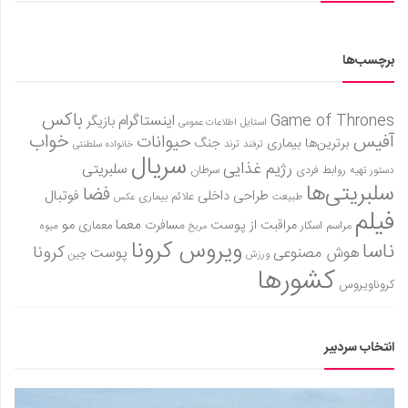
برچسب‌ها
باکس
Game of Thrones
اینستاگرام
بازیگر
استایل
اطلاعات عمومی
آفیس
خواب
حیوانات
برترین‌ها
بیماری
جنگ
ترفند
ترند
خانواده سلطنتی
سریال
رژیم غذایی
سلبریتی
روابط فردی
سرطان
دستور تهیه
سلبریتی‌ها
فضا
طراحی داخلی
فوتبال
علائم بیماری
طبیعت
عکس
فیلم
معما
مو
مراقبت از پوست
مسافرت
معماری
مراسم اسکار
میوه
مریخ
ویروس کرونا
ناسا
کرونا
هوش مصنوعی
پوست
ورزش
چین
کشورها
کروناویروس
انتخاب سردبیر