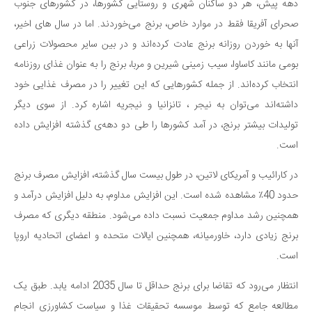
دهه پیش، هر دو ساکنان شهری و روستایی کشورها، در کشورهای جنوب
دانستنی‌ها
صحرای آفریقا فقط در موارد خاص، برنج می‌خوردند. اما در سال های اخیر،
بازی
آنها به خوردن روزانه برنج عادت کرده‌اند و در بین سایر محصولات زراعی
طنز
بومی مانند کاساوا، سیب زمینی شیرین و مربا، برنج را به عنوان غذای روزنامه
انتخاب کرده‌اند. از جمله کشورهایی که این تغییر را در مصرف غذایی خود
فال
داشته‌اند می‌توان به نیجر ، تانزانیا و نیجریه اشاره کرد. از سوی دیگر
مسابقه
تولیدات بیشتر برنج، در آمد کشورها را طی دو دهه‌ی گذشته افزایش داده
اخبار
است.
در کارائیب و آمریکای لاتین، در طول بیست سال گذشته، افزایش مصرف برنج
حدود 40٪ مشاهده شده است. این افزایش مداوم، به دلیل افزایش درآمد و
همچنین رشد مداوم جمعیت نسبت داده می‌شود. منطقه دیگری که مصرف
برنج زیادی دارد، خاورمیانه، همچنین ایالات متحده و اعضای اتحادیه اروپا
است.
انتظار می‌رود که تقاضا برای برنج حداقل تا سال 2035 ادامه یابد. طبق یک
مطالعه جامع که توسط موسسه تحقیقات غذا و سیاست کشاورزی انجام