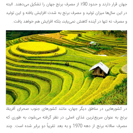
سینما و تئاتر
جهان قرار دارند و حدود 90٪ از مصرف برنج جهان را تشکیل می‌دهند. البته
تلویزیون
در این سال‌ها میزان تولید و مصرف برنج به شدت افزایش یافته و این تولید
موسیقی
و مصرف نه تنها در آینده کاهش نمی‌یابد، بلکه افزایش هم خواهد یافت.
چهره‌ها
عکاسی و هنرهای تجسمی
کتاب و کتاب‌خوانی
تاریخ
معماری
علمی
فناوری‌ها
نجوم و هوا فضا
در کشورهایی در مناطق دیگر جهان، مانند کشورهای جنوب صحرای آفریقا،
زمین و محیط زیست
برنج به عنوان سریع‌ترین غذای اصلی در نظر گرفته می‌شود، به طوری که
خودرو
مصرف سالانه برنج از دهه 1970 و به بعد تقریباً دو برابر شده است. چند
سرگرمی