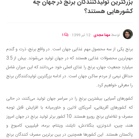
بزرگترین تولیدکنندگان برنج در جهان چه
ایران گردی
کشورهایی هستند؟
جهان گردی
رابطه، عشق و ازدواج
موفقیت و مهارت‌های فردی
توسط
مهتا مجدی
·
12 تیر 1399
·
۱
سلامت
برنج یکی از سه محصول مهم غذایی جهان است. در واقع برنج، ذرت و گندم
تغذیه سالم
مهم‌ترین محصولات غذایی هستند که در جهان تولید می‌شوند. بیش از 3.5
بهداشت
میلیارد جمعیت جهان، برنج را غذای اصلی خود می‌دانند که این میزان شامل
بیماری و درمان
حداقل نیمی از مردم ساکن جهان است. در ادامه بزرگترین تولیدکنندگان برنج
را معرفی خواهیم کرد.
کودک و مادر
ورزش و تندرستی
کشورهای آسیایی بیشترین برنج را در سراسر جهان تولید می‌کنند، در حالی
روانشناسی
که کشورهای آفریقایی، آمریکای لاتین و خاورمیانه با افزایش قابل توجه
مصرف و تقاضای برنج روبرو هستند. 10 کشور برتر تولید برنج در جهان امروز
مراکز پزشکی و دارویی
هند، چین‌، اندونزی‌، بنگلادش‌، تایلند، ویتنام، برمه، فیلیپین، کامبوج و
فرهنگ و هنر
پاکستان هستند. این کشورها همچنین در بین برترین مصرف کنندگان برنج