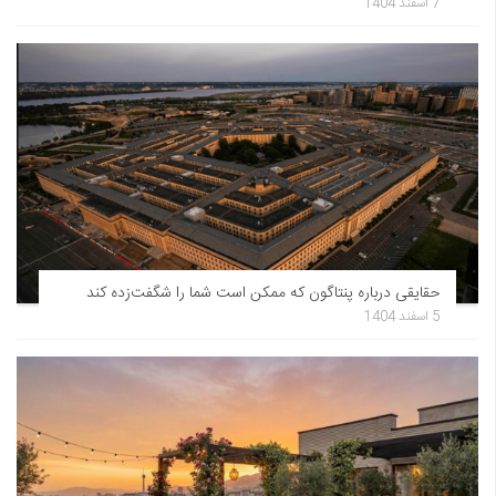
7 اسفند 1404
حقایقی درباره پنتاگون که ممکن است شما را شگفت‌زده کند
5 اسفند 1404