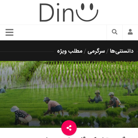
سبک زندگی
دانستنی‌ها
/
سرگرمی
/
مطلب ویژه
دنیای مد
زیبایی و آرایش
شیک پوشی
دکوراسیون و چیدمان
غذا
رستوران گردی
آشپزی
سفر و گردشگری