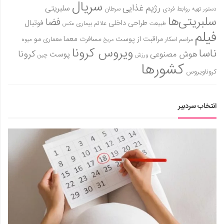
سریال
رژیم غذایی
سلبریتی
روابط فردی
سرطان
دستور تهیه
سلبریتی‌ها
فضا
طراحی داخلی
فوتبال
علائم بیماری
طبیعت
عکس
فیلم
معما
مو
مراقبت از پوست
مسافرت
معماری
مراسم اسکار
میوه
مریخ
ویروس کرونا
ناسا
کرونا
هوش مصنوعی
پوست
ورزش
چین
کشورها
کروناویروس
انتخاب سردبیر