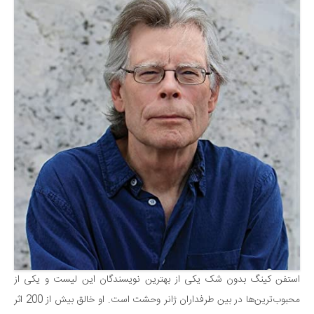
سینما و تئاتر
تلویزیون
موسیقی
چهره‌ها
عکاسی و هنرهای تجسمی
کتاب و کتاب‌خوانی
تاریخ
معماری
علمی
فناوری‌ها
نجوم و هوا فضا
زمین و محیط زیست
استفن کینگ بدون شک یکی از بهترین نویسندگان این لیست و یکی از
خودرو
محبوب‌ترین‌ها در بین طرفداران ژانر وحشت است. او خالق بیش از 200 اثر
سرگرمی