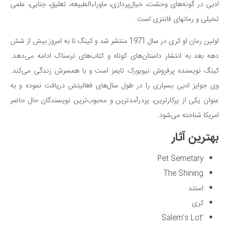
ادبی در گونه‌های وحشت، خیال‌پردازی، ماوراءالطبیعه، تعلیق، جنایی، علمی
دانستنی‌ها
تخیلی و رمانهای فانتزی است.
بازی
اولین رمان او کری در سال 1971 منتشر شد و کینگ تا به امروز بیش از شش
طنز
دهه بعد به انتشار داستان‌های کوتاه و کتاب‌های ترسناک ادامه می‌دهد.
فال
کینگ نویسنده پرفروش نیویورک تایمز است و با همسرش زندگی می‌کند.
مسابقه
وی جوایز ادبی بسیاری را در طول سال‌های فعالیتش دریافت نموده و به
اخبار
عنوان یکی از پرکارترین، پردرآمدترین و محبوب‌ترین نویسندگان حال حاضر
امریکا شناخته می‌شود.
بهترین آثار
Pet Semetary
The Shining
استند
کری
‘Salem’s Lot