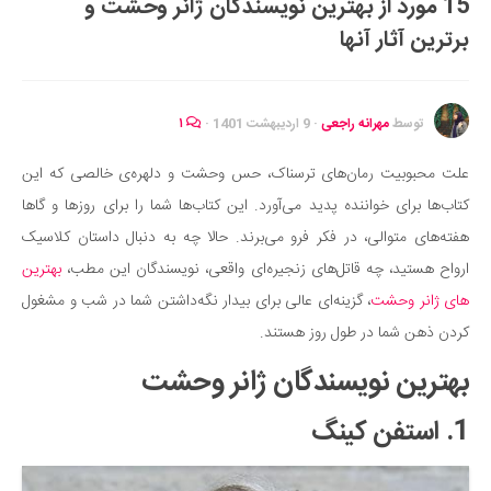
15 مورد از بهترین نویسندگان ژانر وحشت و
ایران گردی
برترین آثار آنها
جهان گردی
رابطه، عشق و ازدواج
موفقیت و مهارت‌های فردی
توسط
مهرانه راجعی
·
9 اردیبهشت 1401
·
۱
سلامت
علت محبوبیت رمان‌های ترسناک، حس وحشت و دلهره‌‌ی خالصی که این
تغذیه سالم
کتاب‌ها برای خواننده پدید می‌آورد. این کتاب‌ها شما را برای روزها و گاها
بهداشت
هفته‌های متوالی، در فکر فرو می‌برند. حالا چه به دنبال داستان کلاسیک
بیماری و درمان
ارواح هستید، چه قاتل‌های زنجیره‌ای واقعی، نویسندگان این مطب،
بهترین
های ژانر وحشت
، گزینه‌ای عالی برای بیدار نگه‌داشتن شما در شب و مشغول
کودک و مادر
کردن ذهن شما در طول روز هستند.
ورزش و تندرستی
بهترین نویسندگان ژانر وحشت
روانشناسی
مراکز پزشکی و دارویی
1. استفن کینگ
فرهنگ و هنر