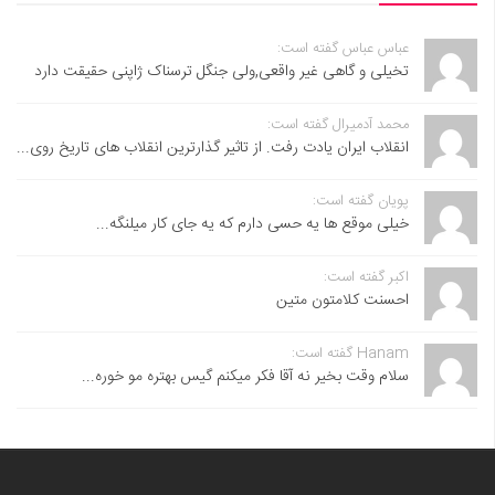
عباس عباس گفته است:
تخیلی و گاهی غیر واقعی,ولی جنگل ترسناک ژاپنی حقیقت دارد
محمد آدمیرال گفته است:
انقلاب ایران یادت رفت. از تاثیر گذارترین انقلاب های تاریخ روی...
پویان گفته است:
خیلی موقع ها یه حسی دارم که یه جای کار میلنگه...
اکبر گفته است:
احسنت ‌کلامتون متین
Hanam گفته است:
سلام وقت بخیر نه آقا فکر میکنم گیس بهتره مو خوره...