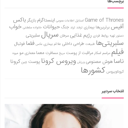
برچسب‌ها
باکس
Game of Thrones
اینستاگرام
بازیگر
استایل
اطلاعات عمومی
آفیس
خواب
حیوانات
برترین‌ها
بیماری
جنگ
ترفند
ترند
خانواده سلطنتی
سریال
رژیم غذایی
سلبریتی
روابط فردی
سرطان
دستور تهیه
سلبریتی‌ها
فضا
طراحی داخلی
فوتبال
علائم بیماری
طبیعت
عکس
فیلم
معما
مو
مراقبت از پوست
مسافرت
معماری
مراسم اسکار
میوه
مریخ
ویروس کرونا
ناسا
کرونا
هوش مصنوعی
پوست
ورزش
چین
کشورها
کروناویروس
انتخاب سردبیر