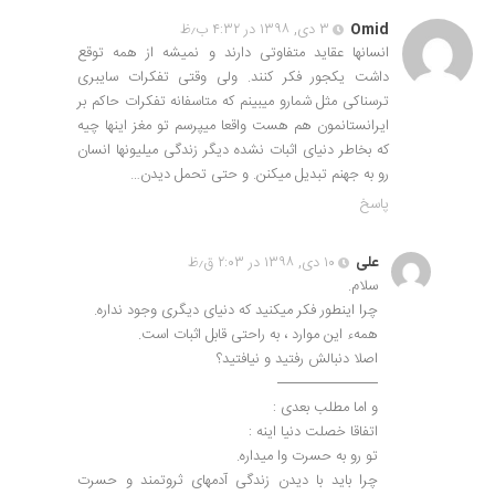
Omid
۳ دی, ۱۳۹۸ در ۴:۳۲ ب٫ظ
انسانها عقاید متفاوتی دارند و نمیشه از همه توقع
داشت یکجور فکر کنند. ولی وقتی تفکرات سایبری
ترسناکی مثل شمارو میبینم که متاسفانه تفکرات حاکم بر
ایرانستانمون هم هست واقعا میپرسم تو مغز اینها چیه
که بخاطر دنیای اثبات نشده دیگر زندگی میلیونها انسان
رو به جهنم تبدیل میکنن. و حتی تحمل دیدن…
پاسخ
علی
۱۰ دی, ۱۳۹۸ در ۲:۰۳ ق٫ظ
سلام.
چرا اینطور فکر میکنید که دنیای دیگری وجود نداره.
همهء این موارد ، به راحتی قابل اثبات است.
اصلا دنبالش رفتید و نیافتید؟
———————
و اما مطلب بعدی :
اتفاقا خصلت دنیا اینه :
تو رو به حسرت وا میداره.
چرا باید با دیدن زندگی آدمهای ثروتمند و حسرت