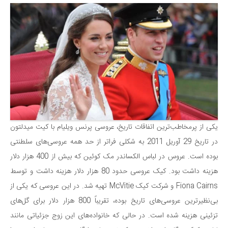
سینما و تئاتر
تلویزیون
موسیقی
چهره‌ها
عکاسی و هنرهای تجسمی
کتاب و کتاب‌خوانی
تاریخ
معماری
یکی از پرمخاطب‌ترین اتفاقات تاریخ، عروسی پرنس ویلیام با کیت میدلتون
علمی
در تاریخ 29 آوریل 2011 به شکلی فراتر از حد همه عروسی‌های سلطنتی
فناوری‌ها
بوده است. عروس در لباس الکساندر مک کوئین که بیش از 400 هزار دلار
نجوم و هوا فضا
هزینه داشت بود. کیک عروسی حدود 80 هزار دلار هزینه داشت و توسط
Fiona Cairns و شرکت کیک McVitie تهیه شد. در این عروسی که یکی از
زمین و محیط زیست
بی‌نظیرترین عروسی‌های تاریخ بوده، تقریباً 800 هزار دلار برای گل‌های
خودرو
تزئینی هزینه شده است. در حالی که خانواده‌های این زوج جزئیاتی مانند
سرگرمی