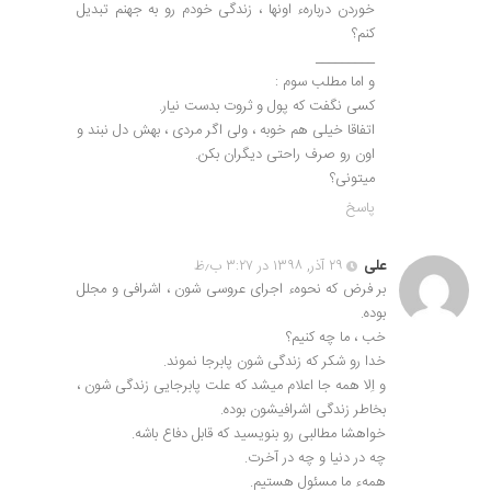
خوردن دربارهء اونها ، زندگی خودم رو به جهنم تبدیل
کنم؟
_________
و اما مطلب سوم :
کسی نگفت که پول و ثروت بدست نیار.
اتفاقا خیلی هم خوبه ، ولی اگر مردی ، بهش دل نبند و
اون رو صرف راحتی دیگران بکن.
میتونی؟
پاسخ
علی
۲۹ آذر, ۱۳۹۸ در ۳:۲۷ ب٫ظ
بر فرض که نحوهء اجرای عروسی شون ، اشرافی و مجلل
بوده.
خب ، ما چه کنیم؟
خدا رو شکر که زندگی شون پابرجا نموند.
و اِلا همه جا اعلام میشد که علت پابرجایی زندگی شون ،
بخاطر زندگی اشرافیشون بوده.
خواهشا مطالبی رو بنویسید که قابل دفاع باشه.
چه در دنیا و چه در آخرت.
همهء ما مسئول هستیم.