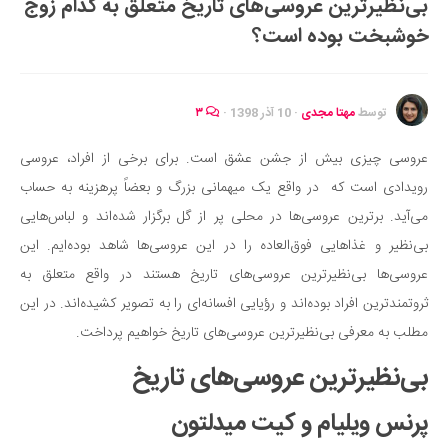
بی‌نظیرترین عروسی‌های تاریخ متعلق به کدام زوج
ایران گردی
خوشبخت بوده است؟
جهان گردی
رابطه، عشق و ازدواج
موفقیت و مهارت‌های فردی
توسط
مهتا مجدی
·
10 آذر 1398
·
۳
سلامت
عروسی چیزی بیش از جشن عشق است. برای برخی از افراد، عروسی
تغذیه سالم
رویدادی است که در واقع یک میهمانی بزرگ و بعضاً پرهزینه به حساب
بهداشت
می‌آید. برترین عروسی‌ها در محلی پر از گل برگزار شده‌اند و لباس‌هایی
بیماری و درمان
بی‌نظیر و غذاهایی فوق‌العاده را در این عروسی‌ها شاهد بوده‌ایم. این
عروسی‌ها بی‌نظیرترین عروسی‌های تاریخ هستند در واقع متعلق به
کودک و مادر
ثروتمندترین افراد بوده‌اند و رؤیایی افسانه‌ای را به تصویر کشیده‌اند. در این
ورزش و تندرستی
مطلب به معرفی بی‌نظیرترین عروسی‌های تاریخ خواهیم پرداخت.
روانشناسی
بی‌نظیرترین عروسی‌های تاریخ
مراکز پزشکی و دارویی
فرهنگ و هنر
پرنس ویلیام و کیت میدلتون