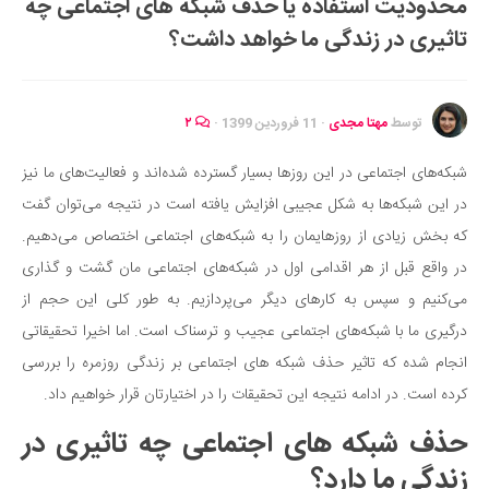
محدودیت استفاده یا حذف شبکه های اجتماعی چه
ایران گردی
تاثیری در زندگی ما خواهد داشت؟
جهان گردی
رابطه، عشق و ازدواج
موفقیت و مهارت‌های فردی
توسط
مهتا مجدی
·
11 فروردین 1399
·
۲
سلامت
شبکه‌های اجتماعی در این روزها بسیار گسترده شده‌اند و فعالیت‌های ما نیز
تغذیه سالم
در این شبکه‌ها به شکل عجیبی افزایش یافته است در نتیجه می‌توان گفت
بهداشت
که بخش زیادی از روزهایمان را به شبکه‌های اجتماعی اختصاص می‌دهیم.
بیماری و درمان
در واقع قبل از هر اقدامی اول در شبکه‌های اجتماعی مان گشت و گذاری
می‌کنیم و سپس به کارهای دیگر می‌پردازیم. به طور کلی این حجم از
کودک و مادر
درگیری ما با شبکه‌های اجتماعی عجیب و ترسناک است. اما اخیرا تحقیقاتی
ورزش و تندرستی
انجام شده که تاثیر حذف شبکه های اجتماعی بر زندگی روزمره را بررسی
روانشناسی
کرده است. در ادامه نتیجه این تحقیقات را در اختیارتان قرار خواهیم داد.
مراکز پزشکی و دارویی
حذف شبکه های اجتماعی چه تاثیری در
فرهنگ و هنر
زندگی ما دارد؟