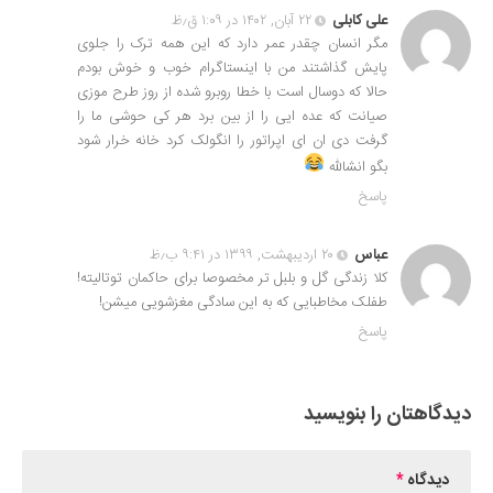
علی کابلی
۲۲ آبان, ۱۴۰۲ در ۱:۰۹ ق٫ظ
مگر انسان چقدر عمر دارد که این همه ترک را جلوی
پایش گذاشتند من با اینستاگرام خوب و خوش بودم
حالا که دوسال است با خطا روبرو شده از روز طرح موزی
صیانت که عده ایی را از بین برد هر کی حوشی ما را
گرفت دی ان ای اپراتور را انگولک کرد خانه خرار شود
بگو انشالله
پاسخ
عباس
۲۰ اردیبهشت, ۱۳۹۹ در ۹:۴۱ ب٫ظ
کلا زندگی گل و بلبل تر مخصوصا برای حاکمان توتالیته!
طفلک مخاطبایی که به این سادگی مغزشویی میشن!
پاسخ
دیدگاهتان را بنویسید
دیدگاه
*