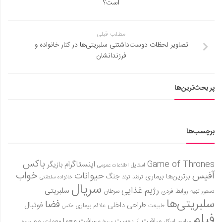
است؟
مطلب قبلی
تصاویر لحظات دوست‌داشتنی سلبریتی‌ها در کنار خانواده و
فرزندانشان
پر بحث‌ترین‌ها
برچسب‌ها
باکس
Game of Thrones
اینستاگرام
بازیگر
استایل
اطلاعات عمومی
آفیس
خواب
حیوانات
برترین‌ها
بیماری
جنگ
ترفند
ترند
خانواده سلطنتی
سریال
رژیم غذایی
سلبریتی
روابط فردی
سرطان
دستور تهیه
سلبریتی‌ها
فضا
طراحی داخلی
فوتبال
علائم بیماری
طبیعت
عکس
فیلم
معما
مو
مراقبت از پوست
مسافرت
معماری
مراسم اسکار
میوه
مریخ