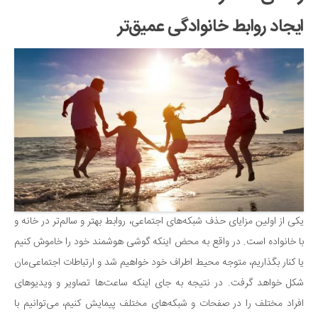
سینما و تئاتر
ایجاد روابط خانوادگی عمیق‌تر
تلویزیون
موسیقی
چهره‌ها
عکاسی و هنرهای تجسمی
کتاب و کتاب‌خوانی
تاریخ
معماری
علمی
فناوری‌ها
یکی از اولین مزایای حذف شبکه‌های اجتماعی، روابط بهتر و سالم‌تر در خانه و
نجوم و هوا فضا
با خانواده است. در واقع به محض اینکه گوشی هوشمند خود را خاموش کنیم
زمین و محیط زیست
یا کنار بگذاریم، متوجه محیط اطراف خود خواهیم شد و ارتباطات اجتماعی‌مان
شکل خواهد گرفت. در نتیجه به جای اینکه ساعت‌ها تصاویر و ویدیوهای
خودرو
افراد مختلف را در صفحات و شبکه‌های مختلف پیمایش کنیم، می‌توانیم با
سرگرمی