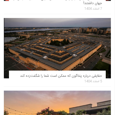
جهان داشتند!
7 اسفند 1404
حقایقی درباره پنتاگون که ممکن است شما را شگفت‌زده کند
5 اسفند 1404