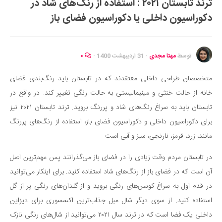
ترند تابستان ۲۰۲۱ : استفاده از رنگ‌های شاد در
ایران گردی
دکوراسیون داخلی یا دکوراسیون فضای باز
جهان گردی
رابطه، عشق و ازدواج
موفقیت و مهارت‌های فردی
توسط
مهتا مجدی
·
31 اردیبهشت 1400
·
۰
سلامت
متخصصان طراحی داخلی معتقدند که در تابستان باید رنگ‌بندی فضای
تغذیه سالم
خانه از حالت خنثی و مینیمالیستی به حالت رنگی تغییر کند. در واقع در
بهداشت
تابستان باید به سراغ رنگ‌های شاد و پررنگ بروید. ترند تابستان ۲۰۲۱ نیز
بیماری و درمان
برای دکوراسیون داخلی و دکوراسیون فضای باز، استفاده از رنگ‌های پررنگ
مانند، زرد، قرمز، نارنجی، سبز و آبی است.
کودک و مادر
ورزش و تندرستی
در تابستان مردم وقت زیادی را در فضای باز می‌گذرانند پس مهم‌ترین اصل
روانشناسی
آن است که در فضای باز از رنگ‌های شاد استفاده کنید. برای اینکار می‌توانید
در قدم اول به سراغ کوسن‌های رنگی بروید و از گلدان‌های رنگی پر از گل
مراکز پزشکی و دارویی
استفاده کنید. از سوی دیگر شال مبل جذاب‌ترین اکسسوری برای دیزاین
فرهنگ و هنر
داخلی یک فضا است که در ترند سال ۲۰۲۱ می‌توانید از شال‌های رنگی نازک