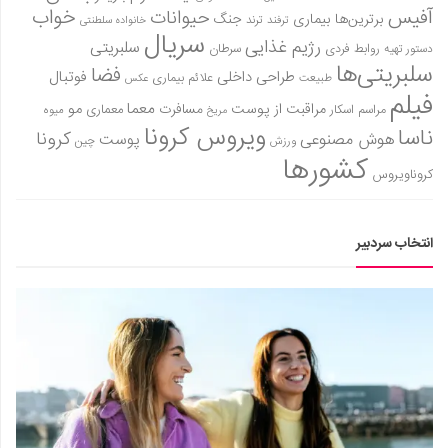
آفیس
خواب
حیوانات
برترین‌ها
بیماری
جنگ
ترفند
ترند
خانواده سلطنتی
سریال
رژیم غذایی
سلبریتی
روابط فردی
سرطان
دستور تهیه
سلبریتی‌ها
فضا
طراحی داخلی
فوتبال
علائم بیماری
طبیعت
عکس
فیلم
معما
مو
مراقبت از پوست
مسافرت
معماری
مراسم اسکار
میوه
مریخ
ویروس کرونا
ناسا
کرونا
هوش مصنوعی
پوست
ورزش
چین
کشورها
کروناویروس
انتخاب سردبیر