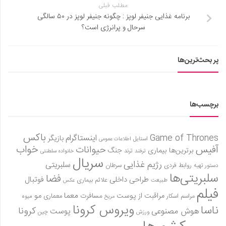
مطلب قبلی
برنامه غذایی جنیفر لوپز : چگونه جنیفر لوپز در ۵۰ سالگی
سرحال و پرانرژی است؟
پر بحث‌ترین‌ها
برچسب‌ها
باکس
Game of Thrones
اینستاگرام
بازیگر
استایل
اطلاعات عمومی
آفیس
خواب
حیوانات
برترین‌ها
بیماری
جنگ
ترفند
ترند
خانواده سلطنتی
سریال
رژیم غذایی
سلبریتی
روابط فردی
سرطان
دستور تهیه
سلبریتی‌ها
فضا
طراحی داخلی
فوتبال
علائم بیماری
طبیعت
عکس
فیلم
معما
مو
مراقبت از پوست
مسافرت
معماری
مراسم اسکار
میوه
مریخ
ویروس کرونا
ناسا
کرونا
هوش مصنوعی
پوست
ورزش
چین