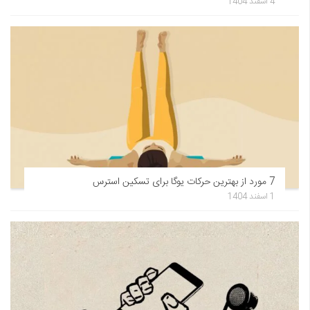
4 اسفند 1404
7 مورد از بهترین حرکات یوگا برای تسکین استرس
1 اسفند 1404