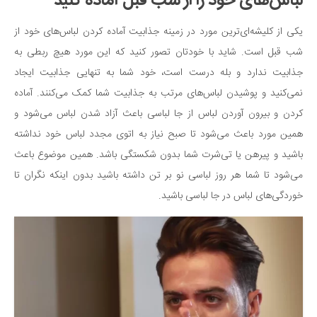
لباس‌های خود را از شب قبل آماده کنید
سینما و تئاتر
تلویزیون
یکی از کلیشه‌ای‌ترین مورد در زمینه جذابیت آماده کردن لباس‌های خود از
موسیقی
شب قبل است. شاید با خودتان تصور کنید که این مورد هیچ ربطی به
چهره‌ها
جذابیت ندارد و بله درست است، خود شما به تنهایی جذابیت ایجاد
نمی‌کنید و پوشیدن لباس‌های مرتب به جذابیت شما کمک می‌کنند. آماده
عکاسی و هنرهای تجسمی
کردن و بیرون آوردن لباس از جا لباسی باعث آزاد شدن لباس می‌شود و
کتاب و کتاب‌خوانی
همین مورد باعث می‌شود تا صبح نیاز به اتوی مجدد لباس خود نداشته
تاریخ
باشید و پیرهن یا تی‌شرت شما بدون شکستگی باشد. همین موضوع باعث
معماری
می‌شود تا شما هر روز لباسی نو بر تن داشته باشید بدون اینکه نگران تا
علمی
خوردگی‌های لباس در جا لباسی باشید.
فناوری‌ها
نجوم و هوا فضا
زمین و محیط زیست
خودرو
سرگرمی