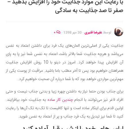
با رعایت این موارد جذابیت خود را افزایش بدهید –
ایران گردی
صفر تا صد جذابیت به سادگی
جهان گردی
رابطه، عشق و ازدواج
موفقیت و مهارت‌های فردی
توسط
علیرضا قنبری
·
30 مهر 1398
·
۰
سلامت
جذابیت یکی از اصلی‌ترین المان‌های یک فرد برای داشتن اعتماد به نفس
تغذیه سالم
می‌باشد و هرچه جذابیت شما بالاتر باشد، اعتماد به نفس شما نیز پا به پای
بهداشت
آن افزایش پیدا خواهد کرد. امروز در دینو با 10 روش افزایش جذابیت
بیماری و درمان
همراهتان خواهیم بود پس تا آخر مطلب باما باشید. مراقبت از پوست یکی از
مهم‌ترین مواردی خواهد بود که با شما درباره آن صحبت خواهیم کرد.
کودک و مادر
ورزش و تندرستی
برای جذاب بودن حتما نیاز به داشتن چهره زیبا و بدنی جذاب نیست و حتی
روانشناسی
افراد لاغر نیز می‌توانند با انجام
چندین کار ساده
به جذابیت خود بیافزایند.
اولین قدم برای اینکار ساده است و تنها کافیست تا تک به تک آن‌ها را رعایت
مراکز پزشکی و دارویی
کنید تا شما نیز تبدیل به یک فرد جذاب و پر از اعتماد به نفس شوید.
فرهنگ و هنر