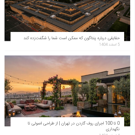
حقایقی درباره پنتاگون که ممکن است شما را شگفت‌زده کند
5 اسفند 1404
0 تا 100 اجرای روف گاردن در تهران | از طراحی اصولی تا
نگهداری