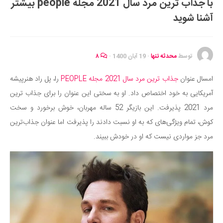
با جذاب ترین مرد سال 2021 مجله people بیشتر
ایران گردی
آشنا شوید
جهان گردی
رابطه، عشق و ازدواج
موفقیت و مهارت‌های فردی
توسط
محدثه تنها
·
19 آبان 1400
·
۸
سلامت
امسال عنوان
جذاب ترین مرد سال 2021 مجله PEOPLE
را، پل راد هنرپیشه
تغذیه سالم
آمریکایی به خود اختصاص داد. او به سختی این عنوان را برای جذاب ترین
بهداشت
مرد 2021 پذیرفت. این بازیگر 52 ساله مهربان، خوش برخورد و سخت
بیماری و درمان
کوش، تمام ویژگی‌های که به او نسبت دادند را پذیرفت اما عنوان جذاب‌ترین
مرد جز مواردی نیست که او در خودش ببیند.
کودک و مادر
ورزش و تندرستی
روانشناسی
مراکز پزشکی و دارویی
فرهنگ و هنر