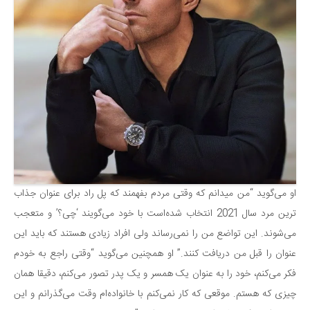
سینما و تئاتر
تلویزیون
موسیقی
چهره‌ها
عکاسی و هنرهای تجسمی
کتاب و کتاب‌خوانی
تاریخ
معماری
علمی
او می‌گوید “من میدانم که وقتی مردم بفهمند که پل راد برای عنوان جذاب
فناوری‌ها
ترین مرد سال 2021 انتخاب شده‌است با خود می‌گویند ‘چی؟’ و متعجب
نجوم و هوا فضا
می‌شوند. این تواضع من را نمی‌رساند ولی افراد زیادی هستند که باید این
عنوان را قبل من دریافت کنند.” او همچنین می‌گوید “وقتی راجع به خودم
زمین و محیط زیست
فکر می‌کنم، خود را به عنوان یک همسر و یک پدر تصور می‌کنم، دقیقا همان
خودرو
چیزی که هستم. موقعی که کار نمی‌کنم با خانواده‌ام وقت می‌گذرانم و این
سرگرمی