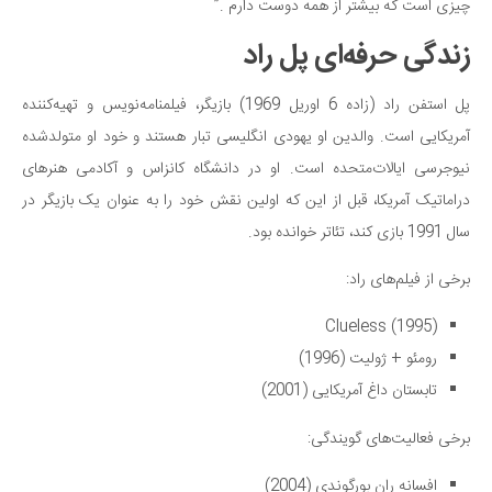
چیزی است که بیشتر از همه دوست دارم .”
دانستنی‌ها
زندگی حرفه‌ای پل راد
بازی
طنز
پل استفن راد (زاده 6 اوریل 1969) بازیگر، فیلمنامه‌نویس و تهیه‌کننده
آمریکایی است. والدین او یهودی انگلیسی تبار هستند و خود او متولد‌شده
فال
نیوجرسی ایالات‌متحده است. او در دانشگاه کانزاس و آکادمی هنرهای
مسابقه
دراماتیک آمریکا، قبل از این که اولین نقش خود را به عنوان یک بازیگر در
اخبار
سال 1991 بازی کند، تئاتر خوانده بود.
برخی از فیلم‌های راد:
Clueless (1995)
رومئو + ژولیت (1996)
تابستان داغ آمریکایی (2001)
برخی فعالیت‌های گویندگی:
افسانه ران بورگوندی (2004)