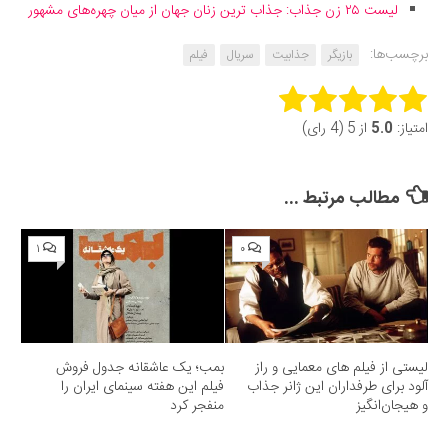
لیست ۲۵ زن جذاب: جذاب ترین زنان جهان از میان چهره‌های مشهور
برچسب‌ها:
بازیگر
جذابیت
سریال
فیلم
Rate this item:
امتیاز:
5.0
از 5 (4 رای)
Submit Rating
مطالب مرتبط ...
۱
۰
لیستی از فیلم های معمایی و راز
بمب؛ یک عاشقانه جدول فروش
آلود برای طرفداران این ژانر جذاب
فیلم این هفته سینمای ایران را
و هیجان‌انگیز
منفجر کرد