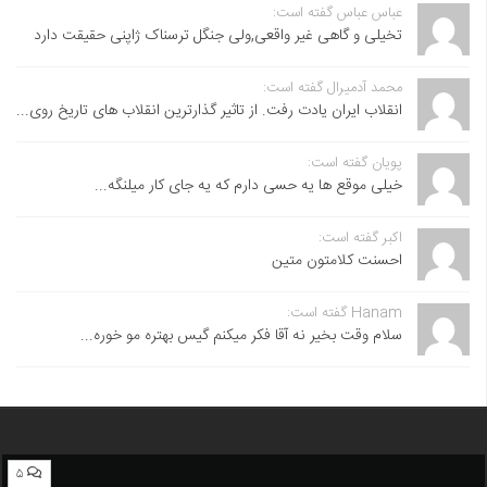
عباس عباس گفته است:
تخیلی و گاهی غیر واقعی,ولی جنگل ترسناک ژاپنی حقیقت دارد
محمد آدمیرال گفته است:
انقلاب ایران یادت رفت. از تاثیر گذارترین انقلاب های تاریخ روی...
پویان گفته است:
خیلی موقع ها یه حسی دارم که یه جای کار میلنگه...
اکبر گفته است:
احسنت ‌کلامتون متین
Hanam گفته است:
سلام وقت بخیر نه آقا فکر میکنم گیس بهتره مو خوره...
۵