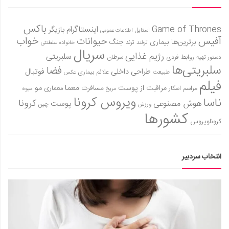
باکس
Game of Thrones
اینستاگرام
بازیگر
استایل
اطلاعات عمومی
آفیس
خواب
حیوانات
برترین‌ها
بیماری
جنگ
ترفند
ترند
خانواده سلطنتی
سریال
رژیم غذایی
سلبریتی
روابط فردی
سرطان
دستور تهیه
سلبریتی‌ها
فضا
طراحی داخلی
فوتبال
علائم بیماری
طبیعت
عکس
فیلم
معما
مو
مراقبت از پوست
مسافرت
معماری
مراسم اسکار
میوه
مریخ
ویروس کرونا
ناسا
کرونا
هوش مصنوعی
پوست
ورزش
چین
کشورها
کروناویروس
انتخاب سردبیر