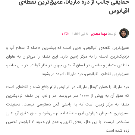
حقایقی جالب از دره ماریانا، عمیق‌ترین نقطه‌ی
ایران گردی
اقیانوس
جهان گردی
رابطه، عشق و ازدواج
موفقیت و مهارت‌های فردی
توسط
مهتا مجدی
·
6 تیر 1402
·
۰
سلامت
عمیق‌ترین نقطه‌ی اقیانوس، جایی است که بیشترین فاصله تا سطح آب و
تغذیه سالم
نزدیک‌ترین فاصله را به مرکز زمین دارد. این نقطه را می‌توان به عنوان
بهداشت
نقطه‌ی متمایز و خاصی در اعماق آب‌های جهان در نظر گرفت. در حال حاضر،
بیماری و درمان
عمیق‌ترین نقطه‌ی اقیانوس، دره ماریانا نامیده می‌شود.
کودک و مادر
دره ماریانا یا همان گودال ماریانا، در اقیانوس آرام واقع شده و نقطه‌ای است
ورزش و تندرستی
که عمق آن به بیش از ۱۰۰۰۰ متر می‌رسد. در واقع، این نقطه نزدیکترین
روانشناسی
نقطه به مرکز زمین است که به راحتی قابل دسترسی نیست. تحقیقات
عمیق‌تری همچنان درباره‌ی این منطقه انجام می‌شود و عمق دقیق آن هنوز
مراکز پزشکی و دارویی
مشخص نیست. با این حال، به‌طور تقریبی، عمق آن حدود ۱۱ کیلومتر تخمین
فرهنگ و هنر
زده شده است.