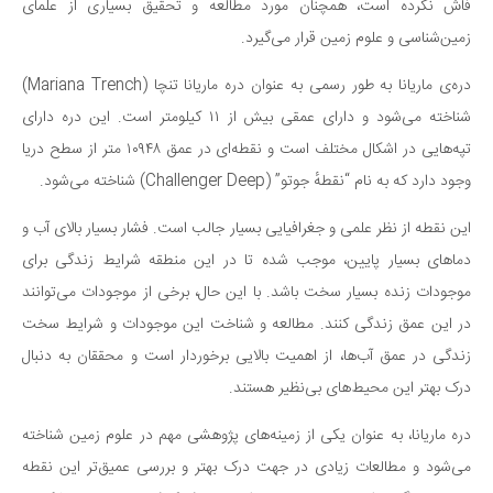
فاش نکرده است، همچنان مورد مطالعه و تحقیق بسیاری از علمای
دانستنی‌ها
زمین‌شناسی و علوم زمین قرار می‌گیرد.
بازی
دره‌ی ماریانا به طور رسمی به عنوان دره ماریانا تنچا (Mariana Trench)
طنز
شناخته می‌شود و دارای عمقی بیش از ۱۱ کیلومتر است. این دره دارای
فال
تپه‌هایی در اشکال مختلف است و نقطه‌ای در عمق ۱۰۹۴۸ متر از سطح دریا
مسابقه
وجود دارد که به نام “نقطهٔ جوتو” (Challenger Deep) شناخته می‌شود.
اخبار
این نقطه از نظر علمی و جغرافیایی بسیار جالب است. فشار بسیار بالای آب و
دماهای بسیار پایین، موجب شده تا در این منطقه شرایط زندگی برای
موجودات زنده بسیار سخت باشد. با این حال، برخی از موجودات می‌توانند
در این عمق زندگی کنند. مطالعه و شناخت این موجودات و شرایط سخت
زندگی در عمق آب‌ها، از اهمیت بالایی برخوردار است و محققان به دنبال
درک بهتر این محیط‌های بی‌نظیر هستند.
دره ماریانا، به عنوان یکی از زمینه‌های پژوهشی مهم در علوم زمین شناخته
می‌شود و مطالعات زیادی در جهت درک بهتر و بررسی عمیق‌تر این نقطه