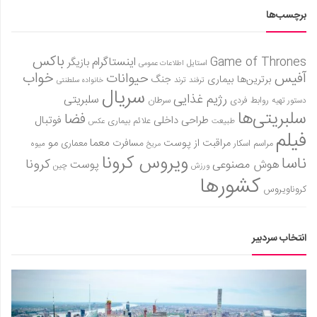
برچسب‌ها
باکس
Game of Thrones
اینستاگرام
بازیگر
استایل
اطلاعات عمومی
آفیس
خواب
حیوانات
برترین‌ها
بیماری
جنگ
ترفند
ترند
خانواده سلطنتی
سریال
رژیم غذایی
سلبریتی
روابط فردی
سرطان
دستور تهیه
سلبریتی‌ها
فضا
طراحی داخلی
فوتبال
علائم بیماری
طبیعت
عکس
فیلم
معما
مو
مراقبت از پوست
مسافرت
معماری
مراسم اسکار
میوه
مریخ
ویروس کرونا
ناسا
کرونا
هوش مصنوعی
پوست
ورزش
چین
کشورها
کروناویروس
انتخاب سردبیر