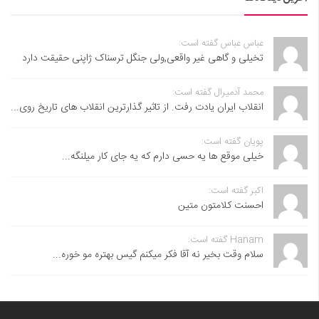
عباس عباس گفته است:
تخیلی و گاهی غیر واقعی,ولی جنگل ترسناک ژاپنی حقیقت دارد
محمد آدمیرال گفته است:
انقلاب ایران یادت رفت. از تاثیر گذارترین انقلاب های تاریخ روی...
پویان گفته است:
خیلی موقع ها یه حسی دارم که یه جای کار میلنگه...
اکبر گفته است:
احسنت ‌کلامتون متین
Hanam گفته است:
سلام وقت بخیر نه آقا فکر میکنم گیس بهتره مو خوره...