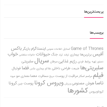
پر بحث‌ترین‌ها
برچسب‌ها
باکس
Game of Thrones
اینستاگرام
بازیگر
استایل
اطلاعات عمومی
آفیس
خواب
حیوانات
برترین‌ها
بیماری
جنگ
ترفند
ترند
خانواده سلطنتی
سریال
رژیم غذایی
سلبریتی
روابط فردی
سرطان
دستور تهیه
سلبریتی‌ها
فضا
طراحی داخلی
فوتبال
علائم بیماری
طبیعت
عکس
فیلم
معما
مو
مراقبت از پوست
مسافرت
معماری
مراسم اسکار
میوه
مریخ
ویروس کرونا
ناسا
کرونا
هوش مصنوعی
پوست
ورزش
چین
کشورها
کروناویروس