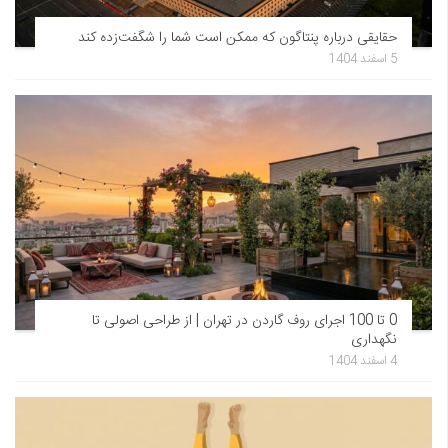
حقایقی درباره پنتاگون که ممکن است شما را شگفت‌زده کند
5 اسفند 1404
0 تا 100 اجرای روف گاردن در تهران | از طراحی اصولی تا
نگهداری
4 اسفند 1404