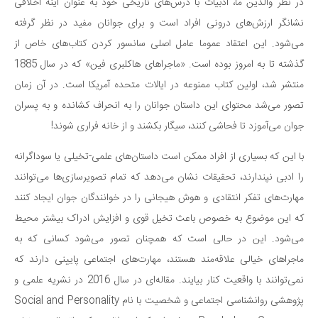
سینما و تئاتر
در نظر والدین ما، ادبیات با درس‌های تاریخی خود به عنوان آینه اخلاقی
نشانگر ارزش‌های درونی افراد است و برای جوانان مفید در نظر گرفته
تلویزیون
می‌شود. این اعتقاد عموما عامل اصلی سانسور کردن کتاب‌های خاص از
موسیقی
گذشته تا به امروز بوده است. «ماجراهای هاکلبری فین» که در سال 1885
چهره‌ها
منتشر شد، اولین کتاب ممنوعه در ایالات متحده آمریکا است. در آن زمان
عکاسی و هنرهای تجسمی
تصور می‌شد محتوای این داستان جوانان را به انحراف کشانده و به پسران
کتاب و کتاب‌خوانی
جوان می‌آموزد تا فحاشی کنند، سیگار بکشند و از خانه فراری شوند!
تاریخ
با این که بسیاری از افراد ممکن است داستان‌های علمی-تخیلی یا سوداگرانه
معماری
را ادبی نپندارند، تحقیقات نشان می‌دهد که تمام تصویرسازی‌ها می‌توانند
علمی
مهارت‌های تفکر انتقادی و هوش هیجانی را در خوانندگان جوان ایجاد کنند
فناوری‌ها
که این موضوع به خصوص باعث تخیل قوی و افزایش ادراک بیشتر محیط
نجوم و هوا فضا
می‌شود. این در حالی است که همچنان تصور می‌شود کسانی که به
ماجراهای خیالی علاقه‌مند هستند، مهارت‌های اجتماعی پایینی دارند که
زمین و محیط زیست
نمی‌توانند با واقعیت کنار بیایند. مقاله‌ای در سال 2016 در نشریه علمی و
خودرو
پژوهشی روانشناسی اجتماعی و شخصیت با نام Social and Personality
سرگرمی