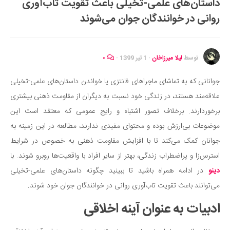
داستان‌های علمی-تخیلی باعث تقویت تاب‌آوری
ایران گردی
روانی در خوانندگان جوان می‌شوند
جهان گردی
رابطه، عشق و ازدواج
موفقیت و مهارت‌های فردی
توسط
لیلا میرزاخان
·
1 تیر 1399
·
۰
سلامت
جوانانی که به تماشای ماجراهای فانتزی یا خواندن داستان‌های علمی-تخیلی
تغذیه سالم
علاقه‌مند هستند، در زندگی خود نسبت به دیگران از مقاومت ذهنی بیشتری
بهداشت
برخوردارند. برخلاف تصور اشتباه و رایج عمومی که معتقد است این
بیماری و درمان
موضوعات بی‌ارزش بوده و محتوای مفیدی ندارند، مطالعه در این زمینه به
جوانان کمک می‌کند تا با افزایش مقاومت ذهنی به خصوص در شرایط
کودک و مادر
استرس‌زا و پراضطراب زندگی، بهتر از سایر افراد با واقعیت‌ها روبرو شوند. با
ورزش و تندرستی
دینو
در ادامه همراه باشید تا ببینید چگونه داستان‌های علمی-تخیلی
روانشناسی
می‌توانند باعث تقویت تاب‌آوری روانی در خوانندگان جوان خود شوند.
مراکز پزشکی و دارویی
ادبیات به عنوان آینه اخلاقی
فرهنگ و هنر