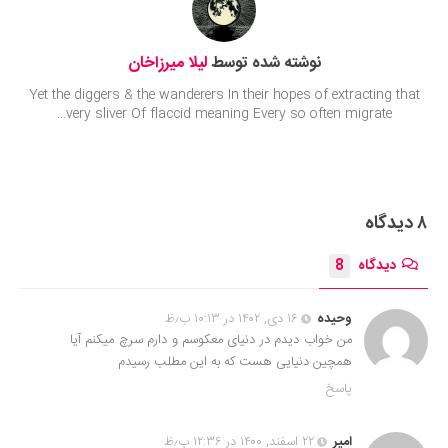
نوشته شده توسط
لیلا میرزاخان
Yet the diggers & the wanderers In their hopes of extracting that
very sliver Of flaccid meaning Every so often migrate...
۸ دیدگاه
دیدگاه
8
وحیده
۱۶ دی, ۱۴۰۲ در ۱۰:۱۳ ب٫ظ
من خواب دیدم در دنیای معکوسم و دارم سرچ میکنم آیا
همچین دنیایی هست که به این مطلب رسیدم
پاسخ
امیر
۲۲ اسفند, ۱۴۰۰ در ۱۲:۳۶ ب٫ظ