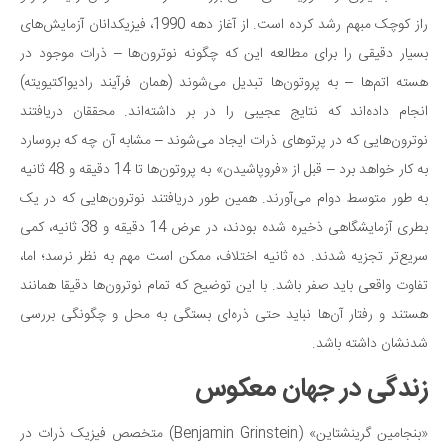
راز کوچک مبهم رشد کرده است. از آغاز دهه 1990، فیزیکدانان آزمایش‌های
بسیار دقیقی را برای مطالعه این که چگونه نوترون‌ها – ذرات موجود در
هسته اتم‌ها – به پروتون‌ها تبدیل می‌شوند (همان فرآیند رادیواکتیویته)
انجام داده‌اند که نتایج عجیبی را در بر داشته‌اند. محققان دریافتند
نوترون‌هایی که در پرتوهای ذرات ایجاد می‌شوند – مشابه آن چه که بروسارد
به کار خواهد برد – قبل از «فروپاشیدن» به پروتون‌ها تا 14 دقیقه و 48 ثانیه
به طور متوسط دوام می‌آورند. همین طور دریافتند نوترون‌هایی که در یک
بطری آزمایشگاهی ذخیره شده بودند، در عرض 14 دقیقه و 38 ثانیه، کمی
سریع‌تر تجزیه شدند. ده ثانیه اختلاف، ممکن است مهم به نظر نرسد؛ اما،
تفاوت واقعی باید صفر باشد. با این توضیح که تمام نوترون‌ها دقیقا همانند
هستند و رفتار آن‌ها نباید حتی ذره‌ای بستگی به محل و چگونگی بررسی
شدنشان داشته باشد.
زندگی در جهان معکوس
«بنجامین گرینشتاین» (Benjamin Grinstein) متخصص فیزیک ذرات در