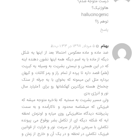
درست متوجه شدم؟
هالوژنیک؟
hallucinogenic
توهم زا؟
پاسخ
بهنام
۵ مرداد, ۱۳۹۸ در ۱:۳۳ ب٫ظ
ضد ماده و ماده معکوس احتمالا بعد از اینها یه شکل
دیگه از ماده با یه اسم دیگه همه اینها نشون دهنده اینه
که در این هستی و نیستی بشریت به وسیله یه کبریت
(علم) قصد داره تا پرده از تمام راز و رمز کائنات و کیهان
برداره مثل این میمونه که بخوای با یه جرقه از سنک
چخماخ هسته بزرگترین کهکشانها رو برای 1ملیارد سال
نور و انرژی بدی
ولی مسیر بشریت به سمتیه که بلاخره متوجه میشه که
فیزیکی که میشناسه محدود و ناکارآمده و به سمت
پذیرفتنه دیدگاه متافیزیکی روی میاره و اونزمان لحظه
ایه که شکله دیگه ای از تکامل بشر بوقوع می پیونده
تکاملی با سرعتی فراتر از سرعت نور و فرارت از قوانین
فیزیک تکاملی در لحظه و در یک آن و خارج از زمان و