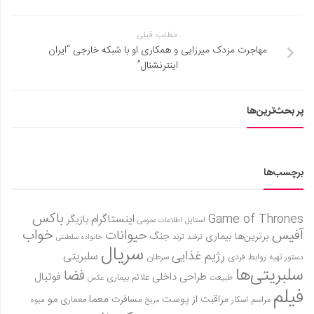
مطلب قبلی
مهاجرت مزدک میرزایی و همکاری او با شبکه خارجی “ایران
اینترنشنال”
پر بحث‌ترین‌ها
برچسب‌ها
باکس
Game of Thrones
اینستاگرام
بازیگر
استایل
اطلاعات عمومی
آفیس
خواب
حیوانات
برترین‌ها
بیماری
جنگ
ترفند
ترند
خانواده سلطنتی
سریال
رژیم غذایی
سلبریتی
روابط فردی
سرطان
دستور تهیه
سلبریتی‌ها
فضا
طراحی داخلی
فوتبال
علائم بیماری
طبیعت
عکس
فیلم
معما
مو
مراقبت از پوست
مسافرت
معماری
مراسم اسکار
میوه
مریخ