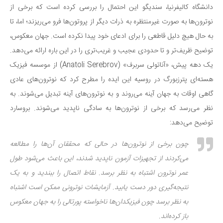
دانشگاه کالیفرنیا، سن‎دیگو این احتمال را بررسی کرده است که برخی از
نوترون‌ها به صورت غیرمنتظره به ذرات دیگر از پروتون‌ها فرو می‌ریزند؛ اما، تا
به حال هیچ دلیل قاطعی را برای ادعای خود پیدا نکرده است. جهان معکوس،
توضیح ظریف‌تر و تا حدودی عجیب و غریب‌تری را در این باره ارائه می‌دهد.
یک دهه پیش، «آناتولی سربرف» (Anatoli Serebrov) از موسسه فیزیک
هسته‌ای پترزبورگ در روسیه این ایده را مطرح کرد که نوترون‌های عادی
گاهی اوقات به جهان آینه می‌روند و به نوترون‌های آینه تبدیل می‌شوند. به
نظر می‌رسد که برخی از نوترون‌ها به سادگی ناپدید می‌شوند. بروسارد
توضیح می‌دهد:
چون برخی از نوترون‌ها در حالی که محققان آن‌ها را مطالعه
می‌کردند از تجهیزات آزمون ناپدید شدند، این باعث می‌شود طول
عمر نوترون اشتباه به نظر برسد. نقاط اتصال را ببندید و به یک
نتیجه‌گیری دور دست یابید. آزمایشات نوترونی ممکن است اشتباه
به نظر برسد چون فیزیکدان‌ها ناخواسته پورتالی را به جهان معکوس
باز کرده‌اند.