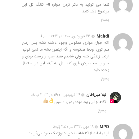
شما می تونید به فکر کردن درباره اله کلنگ کل این
موضوع درک کنید
پاسخ
Mahdi
۲۳ فروردین, ۱۴۰۰ در ۱۱:۴۳ ب٫ظ
اگه جهان موازی معکوس وجود داشته باشه پس زمان
هم توی اونجا معکوسه و اگه اینطور باشه ما نمی تونیم
اونجا زندگی کنیم ولی شایدم فقط چپ و راست بودن و
جلو و عقب بودن فرق کنه مثل یه آینه این دو احتمال
وجود داره
پاسخ
لیلا میرزاخان
۲۴ فروردین, ۱۴۰۰ در ۱۱:۲۳ ب٫ظ
نکته جالبی بود مهدی عزیز ممنون
پاسخ
MPD
۱۸ مهر, ۱۳۹۹ در ۲:۵۰ ق٫ظ
او در ادامه از اکتشاف ذهن هالوژنیک خود می‌گوید: