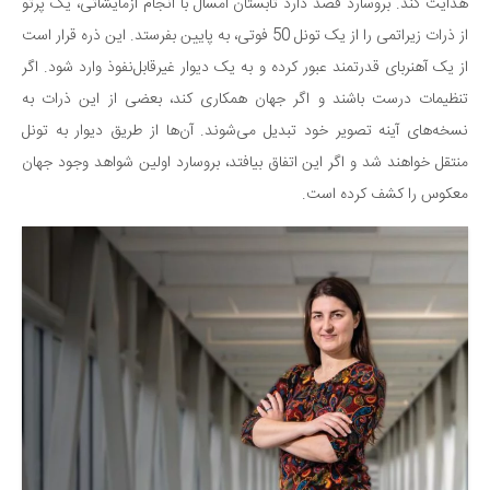
سینما و تئاتر
هدایت کند. بروسارد قصد دارد تابستان امسال با انجام آزمایشاتی، یک پرتو
از ذرات زیراتمی را از یک تونل 50 فوتی، به پایین بفرستد. این ذره قرار است
تلویزیون
از یک آهنربای قدرتمند عبور کرده و به یک دیوار غیرقابل‌نفوذ وارد شود. اگر
موسیقی
تنظیمات درست باشند و اگر جهان همکاری کند، بعضی از این ذرات به
چهره‌ها
نسخه‌های آینه تصویر خود تبدیل می‌شوند. آن‌ها از طریق دیوار به تونل
عکاسی و هنرهای تجسمی
منتقل خواهند شد و اگر این اتفاق بیافتد، بروسارد اولین شواهد وجود جهان
کتاب و کتاب‌خوانی
معکوس را کشف کرده است.
تاریخ
معماری
علمی
فناوری‌ها
نجوم و هوا فضا
زمین و محیط زیست
خودرو
سرگرمی