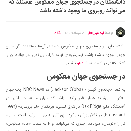
دانشمندان در جستجوی جهان معکوس هستند که
ایران گردی
می‌تواند روبروی ما وجود داشته باشد
جهان گردی
رابطه، عشق و ازدواج
موفقیت و مهارت‌های فردی
توسط
لیلا میرزاخان
·
2 مرداد 1398
·
۸
سلامت
دانشمندان در جستجوی جهان معکوس هستند. آن‌ها معتقدند اگر چنین
تغذیه سالم
جهانی وجود داشته باشد، آزمایش‌های آینده ذرات زیراتمی، می‌توانند آن را
بهداشت
آشکار کنند. در ادامه همراه
دینو
باشید.
بیماری و درمان
در جستجوی جهان معکوس
کودک و مادر
به گفته «جکسون گیبس» (Jackson Gibbs) در NBC News، یک جهان
ورزش و تندرستی
معکوس می‌تواند همان قدر واقعی باشد که جهان ما هست. اخیرا در
روانشناسی
آزمایشگاه ملی Oak Ridge در شرق تنسی، فیزیکدان «لیا بروسارد» (Leah
مراکز پزشکی و دارویی
Broussard) در تلاش برای باز کردن پورتالی به جهان موازی است. او این
فرهنگ و هنر
کار را «نوسان» می‌نامد. چیزی که می‌تواند او را به سمت «ماده معکوس»