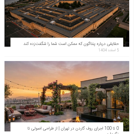
حقایقی درباره پنتاگون که ممکن است شما را شگفت‌زده کند
5 اسفند 1404
0 تا 100 اجرای روف گاردن در تهران | از طراحی اصولی تا