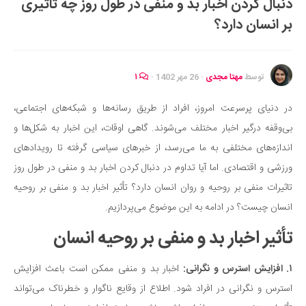
دنبال کردن اخبار بد و منفی در طول روز چه تاثیری
ایران گردی
بر انسان دارد؟
جهان گردی
رابطه، عشق و ازدواج
موفقیت و مهارت‌های فردی
توسط
مهتا مجدی
·
26 مهر 1402
·
۱
سلامت
در دنیای پرسرعت امروز، افراد از طریق رسانه‌ها و شبکه‌های اجتماعی،
تغذیه سالم
بی‌وقفه درگیر اخبار مختلف می‌شوند. گاهی اوقات، این اخبار به شکل‌ها و
بهداشت
اندازه‌های مختلفی به ما می‌رسد، از خبرهای سیاسی گرفته تا رویدادهای
بیماری و درمان
ورزشی و اقتصادی. اما آیا تداوم در دنبال کردن اخبار بد و منفی در طول روز
تاثیرات منفی بر روحیه و روان انسان دارد؟ تأثیر اخبار بد و منفی بر روحیه
کودک و مادر
انسان چیست؟ در ادامه به این موضوع می‌پردازیم.
ورزش و تندرستی
تأثیر اخبار بد و منفی بر روحیه انسان
روانشناسی
مراکز پزشکی و دارویی
۱. افزایش استرس و نگرانی:
اخبار بد و منفی ممکن است باعث افزایش
فرهنگ و هنر
استرس و نگرانی در افراد شود. اطلاع از وقایع ناگوار و خطرناک می‌تواند