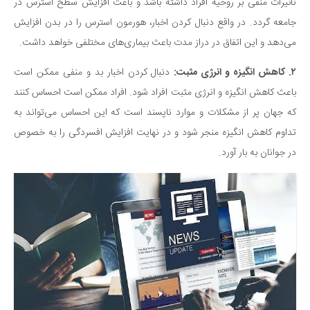
سینما و تئاتر
تأثیرات منفی بر روحیه افراد داشته باشد و باعث افزایش سطح استرس در
جامعه گردد. در واقع دنبال کردن اخبار، هورمون استرس را در بدن افزایش
تلویزیون
می‌دهد و این اتفاق در دراز مدت باعث بیماری‌های مختلفی خواهد داشت.
موسیقی
چهره‌ها
۲. کاهش انگیزه و انرژی مثبت:
دنبال کردن اخبار بد و منفی ممکن است
عکاسی و هنرهای تجسمی
باعث کاهش انگیزه و انرژی مثبت افراد شود. افراد ممکن است احساس کنند
که جهان پر از مشکلات و موارد ناپسند است که این احساس می‌تواند به
کتاب و کتاب‌خوانی
تداوم کاهش انگیزه منجر شود و در نهایت افزایش افسردگی را به خصوص
تاریخ
در جوانان به بار آورد.
معماری
علمی
فناوری‌ها
نجوم و هوا فضا
زمین و محیط زیست
خودرو
سرگرمی