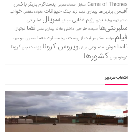
باکس
Game of Thrones
اینستاگرام
بازیگر
استایل
اطلاعات عمومی
آفیس
خواب
حیوانات
برترین‌ها
بیماری
جنگ
ترفند
ترند
خانواده سلطنتی
سریال
رژیم غذایی
سلبریتی
روابط فردی
سرطان
دستور تهیه
سلبریتی‌ها
فضا
طراحی داخلی
فوتبال
علائم بیماری
طبیعت
عکس
فیلم
معما
مو
مراقبت از پوست
مسافرت
معماری
مراسم اسکار
میوه
مریخ
ویروس کرونا
ناسا
کرونا
هوش مصنوعی
پوست
ورزش
چین
کشورها
کروناویروس
انتخاب سردبیر