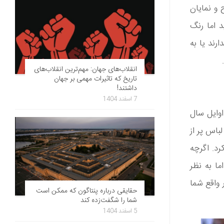
و نمایان
د اما رنگ
رند یا به
انقلاب‌های جهان: مهم‌ترین انقلاب‌های
تاریخ که تاثیرات مهمی بر جهان
داشتند!
7 اسفند 1404
اوایل سال
باس پر از
رد. اگرچه
ا به نظر
 واقع شما
حقایقی درباره پنتاگون که ممکن است
شما را شگفت‌زده کند
5 اسفند 1404