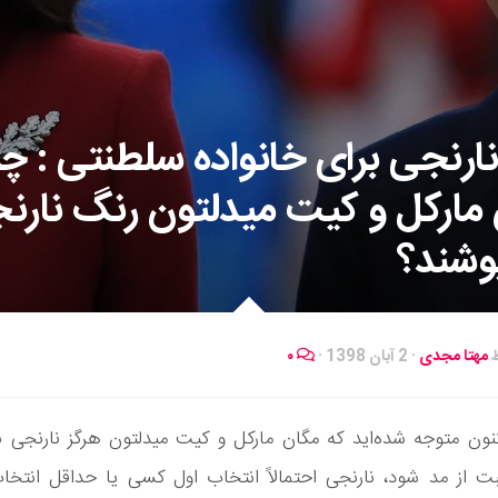
ارنجی برای خانواده سلطنتی : چر
مارکل و کیت میدلتون رنگ نارن
وشند؟
ط
مهتا مجدی
·
2 آبان 1398
·
۰
کنون متوجه شده‌اید که مگان مارکل و کیت میدلتون هرگز نارنجی ن
 از مد شود، نارنجی احتمالاً انتخاب اول کسی یا حداقل انتخاب