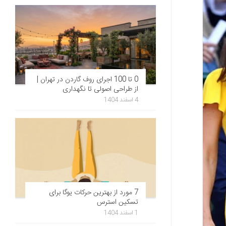
0 تا 100 اجرای روف گاردن در تهران |
از طراحی اصولی تا نگهداری
4 اسفند 1404
7 مورد از بهترین حرکات یوگا برای
تسکین استرس
1 اسفند 1404