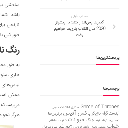
سلطنتی نی
باشد. شما 
مطلب قبلی
گیمرها پس‌انداز کنند: به پیشواز
نارنجی برا
2020 سال انقلاب بازی‌ها خواهیم
طور کلی با
رفت
رنگ نا
پر بحث‌ترین‌ها
به طور معم
جاری، متوج
لباس‌های ر
برچسب‌ها
ممکن است 
می‌رسد که 
Game of Thrones
استایل
اطلاعات عمومی
باکس آفیس
اینستاگرام
بازیگر
برترین‌ها
هرگز نخواه
حیوانات
بیماری
جنگ
ترفند
ترند
خانواده سلطنتی
خواب
رژیم غذایی
روابط فردی
سرطان
دستور تهیه