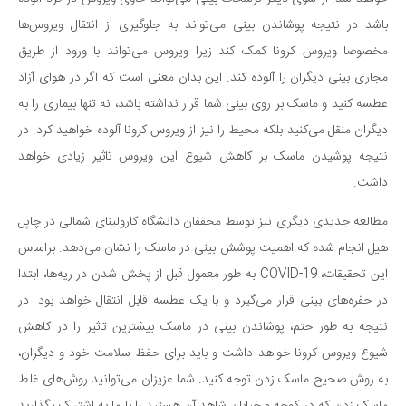
دانستنی‌ها
باشد در نتیجه پوشاندن بینی می‌تواند به جلوگیری از انتقال ویروس‌ها
مخصوصا ویروس کرونا کمک کند زیرا ویروس می‌تواند با ورود از طریق
بازی
مجاری بینی دیگران را آلوده کند. این بدان معنی است که اگر در هوای آزاد
طنز
عطسه کنید و ماسک بر روی بینی شما قرار نداشته باشد، نه تنها بیماری را به
فال
دیگران منقل می‌کنید بلکه محیط را نیز از ویروس کرونا آلوده خواهید کرد. در
مسابقه
نتیجه پوشیدن ماسک بر کاهش شیوع این ویروس تاثیر زیادی خواهد
اخبار
داشت.
مطالعه جدیدی دیگری نیز توسط محققان دانشگاه کارولینای شمالی در چاپل
هیل انجام شده که اهمیت پوشش بینی در ماسک را نشان می‌دهد. براساس
این تحقیقات، COVID-19 به طور معمول قبل از پخش شدن در ریه‌ها، ابتدا
در حفره‌های بینی قرار می‌گیرد و با یک عطسه قابل انتقال خواهد بود. در
نتیجه به طور حتم، پوشاندن بینی در ماسک بیشترین تاثیر را در کاهش
شیوع ویروس کرونا خواهد داشت و باید برای حفظ سلامت خود و دیگران،
به روش صحیح ماسک زدن توجه کنید. شما عزیزان می‌توانید روش‌های غلط