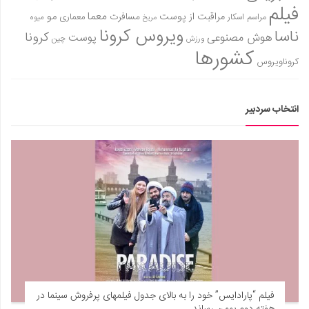
فیلم
معما
مو
مراقبت از پوست
مسافرت
معماری
مراسم اسکار
میوه
مریخ
ویروس کرونا
ناسا
کرونا
هوش مصنوعی
پوست
ورزش
چین
کشورها
کروناویروس
انتخاب سردبیر
فیلم “پارادایس” خود را به بالای جدول فیلمهای پرفروش سینما در
هفته دوم بهمن رساند