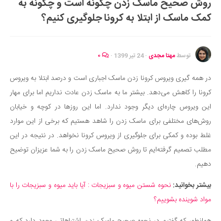
روش صحیح ماسک زدن چگونه است و چگونه به
ایران گردی
کمک ماسک از ابتلا به کرونا جلوگیری کنیم؟
جهان گردی
رابطه، عشق و ازدواج
موفقیت و مهارت‌های فردی
توسط
مهتا مجدی
·
24 تیر 1399
·
۰
سلامت
در همه گیری ویروس کرونا زدن ماسک اجباری است و درصد ابتلا به ویروس
تغذیه سالم
کرونا را کاهش می‌دهد. بیشتر ما به ماسک زدن عادت نداریم اما برای مهار
بهداشت
این ویروس چاره‌ای دیگر وجود ندارد. اما این روزها در کوچه و خیابان
بیماری و درمان
روش‌های مختلفی برای ماسک زدن را شاهد هستیم که برخی از این موارد
غلط بوده و کمکی برای جلوگیری از ویروس کرونا نخواهد. در نتیجه در این
کودک و مادر
مطلب تصمیم گرفته‌ایم تا روش صحیح ماسک زدن را به شما عزیزان توضیح
ورزش و تندرستی
دهیم.
روانشناسی
بیشتر بخوانید:
نحوه شستن میوه و سبزیجات : آیا باید میوه و سبزیجات را با
مراکز پزشکی و دارویی
مواد شوینده بشوییم؟
فرهنگ و هنر