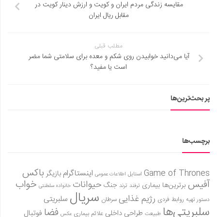
مقایسه زندگی مردم ایران و کویت و ارزش دینار کویت در
مقابل ریال ایران
مطلب قبلی
آیا می‌دانید خوابیدن روی شکم و معده برای سلامتی شما مضر
است یا مفید؟
پر بحث‌ترین‌ها
برچسب‌ها
باکس
Game of Thrones
اینستاگرام
بازیگر
استایل
اطلاعات عمومی
آفیس
خواب
حیوانات
برترین‌ها
بیماری
جنگ
ترفند
ترند
خانواده سلطنتی
سریال
رژیم غذایی
سلبریتی
روابط فردی
سرطان
دستور تهیه
سلبریتی‌ها
فضا
طراحی داخلی
فوتبال
علائم بیماری
طبیعت
عکس