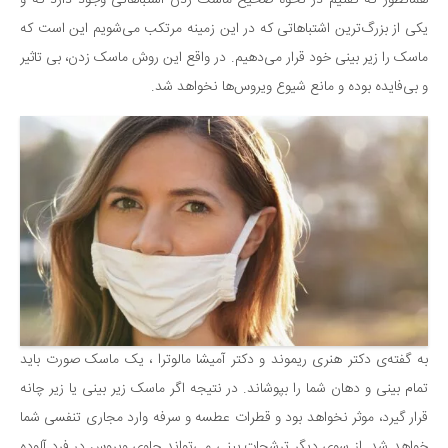
همانطور که گفتیم در نحوه صحیح ماسک زدن اشتباهاتی وجود دارد که و
سینما و تئاتر
یکی از بزرگ‌ترین اشتباهاتی که در این زمینه مرتکب می‌شویم این است که
تلویزیون
ماسک را زیر بینی خود قرار می‌دهیم. در واقع این روش ماسک زدن، بی تاثیر
موسیقی
و بی‌فایده بوده و مانع شیوع ویروس‌ها نخواهد شد.
چهره‌ها
عکاسی و هنرهای تجسمی
کتاب و کتاب‌خوانی
تاریخ
معماری
علمی
فناوری‌ها
نجوم و هوا فضا
به گفته‌ی دکتر هنری ریموند و دکتر آمیشا مالوترا ، یک ماسک صورت باید
زمین و محیط زیست
تمام بینی و دهان شما را بپوشاند. در نتیجه اگر ماسک زیر بینی یا زیر چانه
خودرو
قرار گیرد، موثر نخواهد بود و قطرات عطسه و سرفه وارد مجاری تنفسی شما
سرگرمی
خواهد شد. از سوی دیگر ترشحات بینی می‌تواند حاوی ویروس در فرد آلوده