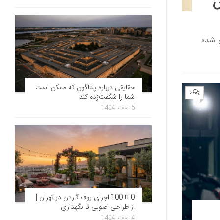
ی شده
حقایقی درباره پنتاگون که ممکن است
۰
شما را شگفت‌زده کند
5 اسفند 1404
0 تا 100 اجرای روف گاردن در تهران |
از طراحی اصولی تا نگهداری
4 اسفند 1404