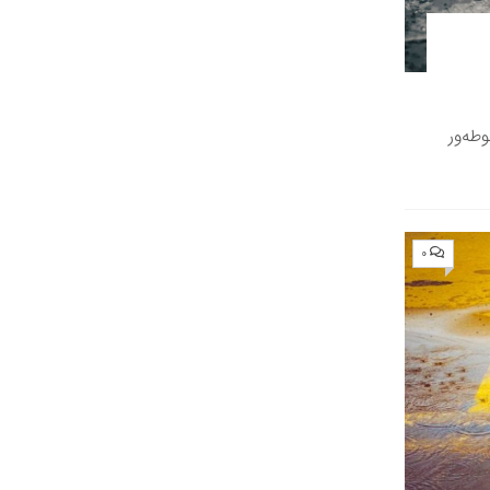
طه‌ور
۰