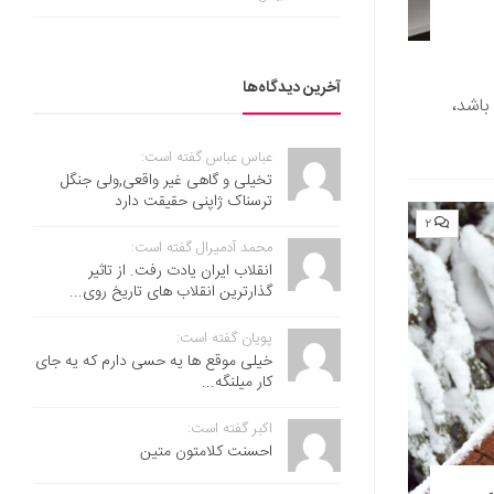
آخرین دیدگاه‌ها
باشد،
عباس عباس گفته است:
تخیلی و گاهی غیر واقعی,ولی جنگل
ترسناک ژاپنی حقیقت دارد
۲
محمد آدمیرال گفته است:
انقلاب ایران یادت رفت. از تاثیر
گذارترین انقلاب های تاریخ روی...
پویان گفته است:
خیلی موقع ها یه حسی دارم که یه جای
کار میلنگه...
اکبر گفته است:
احسنت ‌کلامتون متین