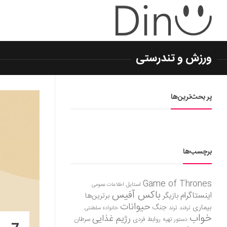
ورزش و تندرستی
پر بحث‌ترین‌ها
برچسب‌ها
Game of Thrones
استایل
اطلاعات عمومی
باکس آفیس
اینستاگرام
بازیگر
برترین‌ها
حیوانات
بیماری
جنگ
ترفند
ترند
خانواده سلطنتی
خواب
رژیم غذایی
روابط فردی
سرطان
دستور تهیه