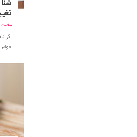
شنا 
تغیی
سلامت
/
اگر تا
حواس ش