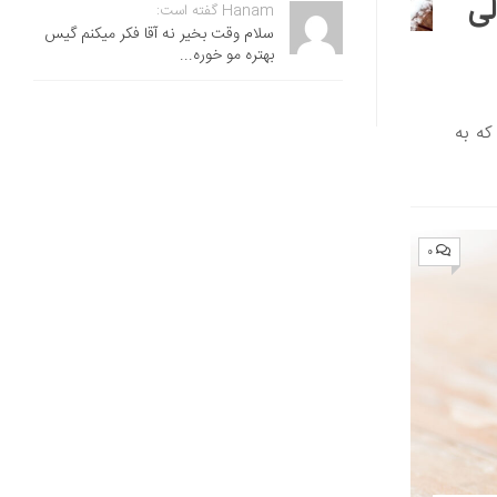
لی
Hanam گفته است:
سلام وقت بخیر نه آقا فکر میکنم گیس
بهتره مو خوره...
که به
۰