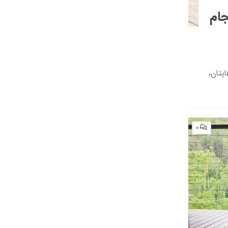
جام
یتان،
۰