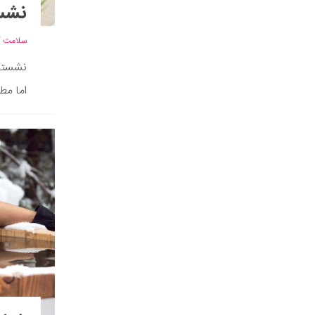
نشس
سلامت
/
نشستن 
اما مط