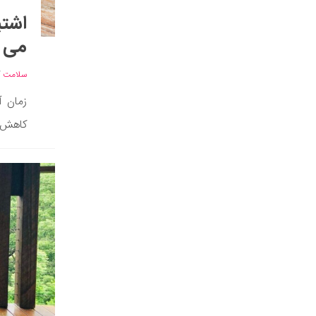
اشتب
می 
سلامت
/
زمان آ
کاهش و