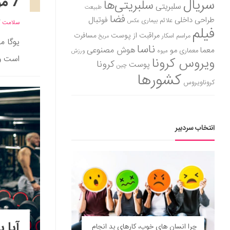
7 مورد از بهترین حرکات یوگا برای تسکین استرس
سریال
سلبریتی‌ها
سلبریتی
طبیعت
فضا
طراحی داخلی
فوتبال
علائم بیماری
عکس
سلامت
/
فیلم
مراقبت از پوست
مسافرت
مراسم اسکار
مریخ
یوگا م
ناسا
هوش مصنوعی
معما
مو
معماری
میوه
ورزش
است و 
ویروس کرونا
کرونا
پوست
چین
کشورها
کروناویروس
انتخاب سردبیر
آیا 
چرا انسان‌ های خوب، کارهای بد انجام