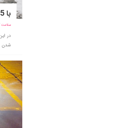
با 5 فایده حمام یخ برای بدن آشنا شوید
سلامت
/
در این
شدن در آب سرد (