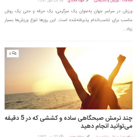
سینما و تئاتر
سلامت
/
ورزش و تندرستی
مهتا مجدی
29 مهر, 1397
تلویزیون
ورزش در سراسر جهان به‌عنوان یک سرگرمی، یک حرفه و حتی یک روش
مناسب برای تناسب‌اندام پذیرفته‌شده است. این روزها تنوع ورزش‌ها بسیار
موسیقی
زیاد...
چهره‌ها
عکاسی و هنرهای تجسمی
کتاب و کتاب‌خوانی
۵
تاریخ
معماری
علمی
فناوری‌ها
نجوم و هوا فضا
زمین و محیط زیست
چند نرمش صبحگاهی ساده‌ و کششی که در 5 دقیقه
خودرو
می‌توانید انجام دهید
سرگرمی
سلامت
/
ورزش و تندرستی
مهتا مجدی
22 مهر, 1397