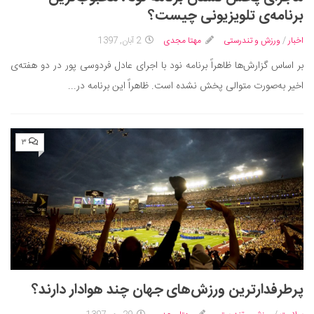
ایران گردی
برنامه‌ی تلویزیونی چیست؟
جهان گردی
اخبار
/
ورزش و تندرستی
مهتا مجدی
2 آبان, 1397
رابطه، عشق و ازدواج
بر اساس گزارش‌ها ظاهراً برنامه نود با اجرای عادل فردوسی پور در دو هفته‌ی
موفقیت و مهارت‌های فردی
اخیر به‌صورت متوالی پخش نشده است. ظاهراً این برنامه‌ در...
سلامت
تغذیه سالم
۳
بهداشت
بیماری و درمان
کودک و مادر
ورزش و تندرستی
روانشناسی
مراکز پزشکی و دارویی
پرطرفدارترین ورزش‌های جهان چند هوادار دارند؟
فرهنگ و هنر