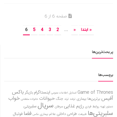
صفحه 6 از 6
« ابتدا
«
...
2
3
4
5
6
پر بحث‌ترین‌ها
برچسب‌ها
باکس
Game of Thrones
اینستاگرام
بازیگر
استایل
اطلاعات عمومی
آفیس
خواب
حیوانات
برترین‌ها
بیماری
جنگ
ترفند
ترند
خانواده سلطنتی
سریال
رژیم غذایی
سلبریتی
روابط فردی
سرطان
دستور تهیه
سلبریتی‌ها
فضا
طراحی داخلی
فوتبال
علائم بیماری
طبیعت
عکس