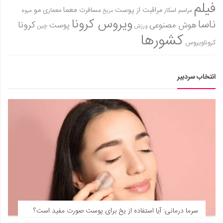
فیلم
معما
مو
مراقبت از پوست
مسافرت
معماری
مراسم اسکار
میوه
مریخ
ویروس کرونا
ناسا
کرونا
هوش مصنوعی
پوست
ورزش
چین
کشورها
کروناویروس
انتخاب سردبیر
سرما درمانی: آیا استفاده از یخ برای پوست صورت مفید است؟