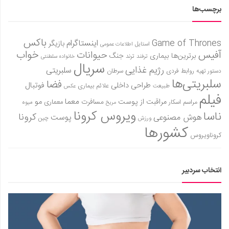
برچسب‌ها
باکس
Game of Thrones
اینستاگرام
بازیگر
استایل
اطلاعات عمومی
آفیس
خواب
حیوانات
برترین‌ها
بیماری
جنگ
ترفند
ترند
خانواده سلطنتی
سریال
رژیم غذایی
سلبریتی
روابط فردی
سرطان
دستور تهیه
سلبریتی‌ها
فضا
طراحی داخلی
فوتبال
علائم بیماری
طبیعت
عکس
فیلم
معما
مو
مراقبت از پوست
مسافرت
معماری
مراسم اسکار
میوه
مریخ
ویروس کرونا
ناسا
کرونا
هوش مصنوعی
پوست
ورزش
چین
کشورها
کروناویروس
انتخاب سردبیر