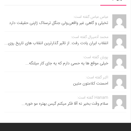
عباس عباس گفته است:
تخیلی و گاهی غیر واقعی,ولی جنگل ترسناک ژاپنی حقیقت دارد
محمد آدمیرال گفته است:
انقلاب ایران یادت رفت. از تاثیر گذارترین انقلاب های تاریخ روی...
پویان گفته است:
خیلی موقع ها یه حسی دارم که یه جای کار میلنگه...
اکبر گفته است:
احسنت ‌کلامتون متین
Hanam گفته است:
سلام وقت بخیر نه آقا فکر میکنم گیس بهتره مو خوره...