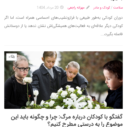
سینما و تئاتر
سلامت
/
کودک و مادر
مهرانه راجعی
20 مرداد, 1404
تلویزیون
دوران کودکی به‌طور طبیعی با فرازونشیب‌های احساسی همراه است، اما اگر
موسیقی
کودکی دیگر علاقه‌ای به فعالیت‌های همیشگی‌اش نشان ندهد یا از دوستانش
چهره‌ها
فاصله بگیرد،...
عکاسی و هنرهای تجسمی
کتاب و کتاب‌خوانی
تاریخ
۰
معماری
علمی
فناوری‌ها
نجوم و هوا فضا
زمین و محیط زیست
خودرو
گفتگو با کودکان درباره مرگ: چرا و چگونه باید این
موضوع را به درستی مطرح کنیم؟
سرگرمی