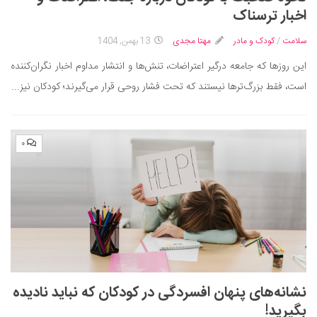
ایران گردی
اخبار ترسناک
جهان گردی
سلامت
/
کودک و مادر
مهتا مجدی
13 بهمن, 1404
رابطه، عشق و ازدواج
این روزها که جامعه درگیر اعتراضات، تنش‌ها و انتشار مداوم اخبار نگران‌کننده
موفقیت و مهارت‌های فردی
است، فقط بزرگ‌ترها نیستند که تحت فشار روحی قرار می‌گیرند؛ کودکان نیز...
سلامت
تغذیه سالم
۰
بهداشت
بیماری و درمان
کودک و مادر
ورزش و تندرستی
روانشناسی
مراکز پزشکی و دارویی
نشانه‌های پنهان افسردگی در کودکان که نباید نادیده
فرهنگ و هنر
بگیرید!