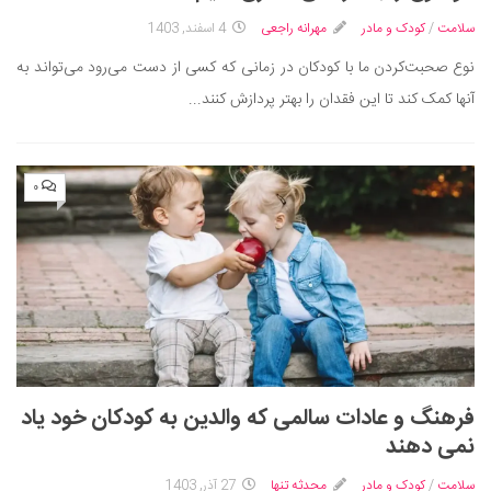
دانستنی‌ها
سلامت
/
کودک و مادر
مهرانه راجعی
4 اسفند, 1403
بازی
نوع صحبت‌کردن ما با کودکان در زمانی که کسی از دست می‌رود می‌تواند به
آنها کمک کند تا این فقدان را بهتر پردازش کنند...
طنز
فال
مسابقه
۰
اخبار
فرهنگ و عادات سالمی که والدین به کودکان خود یاد
نمی دهند
سلامت
/
کودک و مادر
محدثه تنها
27 آذر, 1403