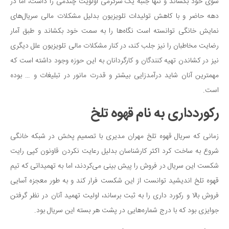
سوی خود بکشاند و تنها جنبه یک سرگرمی اولویت چندمی را داشت، اما در
دانستنی‌ها
دهه حاضر و با کاهش تولیدات تلویزیون بدلیل مشکلات مالی سریال‌های
بازی
نمایش خانگی توانسته‌ است نگاه‌ها را به سمت خود بکشاند و طبق آمار
رضایت مخاطبان را نیز جلب کند، در کنار مشکلات مالی تلویزیون علل دیگری
طنز
نیز در کشاندن تهیه کنندگان و کارگردانان به این حوزه وجود داشته است که
فال
مهمترین آنان شاید درآمدزایی بیشتر و قدرت مانور در تبلیغات و … بوده
مسابقه
است.
اخبار
رکوردداری به نام قهوه تلخ
زمانی که سریال قهوه تلخ مهران مدیری با تصمیم پخش در شبکه خانگی
شروع به ساخت کرد اکثر کارشناسان بدلیل رعایت نکردن قاونون کپی رایت
شکست این سریال در فروش را پیش بینی می‌کردند، اما به تهمیداتی که تیم
قهوه تلخ اندیشید توانست از این شکست فرار کند و به طور معجزه آسایی
فروش بالا و رکورد داری را به ثبت برساند، اولیت تهمید آنان در نظر گرفتن
جوایزی بود که با درج شماره‌هایی در پشت هر بسته این سریال بود.