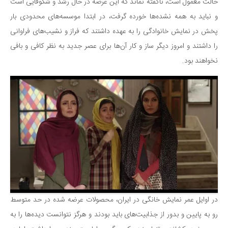
سینما و تئاتر
حالت معمول است، ناگفته نماند که این عرصه در حال رشد و شکوفایی است
و نباید به همه نشده‌ها خورده گرفت، در ابتدا موسسه‌های محدودی بار
تلویزیون
پخش در نمایش خانوادگی را به عهده داشتند که فراز و نشیب‌های فراوانی
موسیقی
را داشتند و امروز دیگر ساز و کار آن‌ها برای عصر جدید به نظر کافی و بافی
چهره‌ها
نخواهند بود.
عکاسی و هنرهای تجسمی
کتاب و کتاب‌خوانی
تاریخ
معماری
علمی
فناوری‌ها
نجوم و هوا فضا
زمین و محیط زیست
در اوایل عمر نمایش خانگی در ایران، محصولات عرضه شده در حد متوسط
خودرو
رو به پایین و بدور از جذابیت‌های باید بودند و هرگز نتوانست دیده‌ها را به
سرگرمی