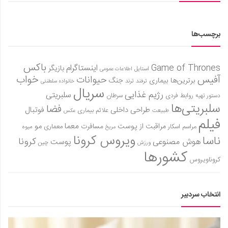
برچسب‌ها
باکس
Game of Thrones
اینستاگرام
بازیگر
استایل
اطلاعات عمومی
آفیس
خواب
حیوانات
برترین‌ها
بیماری
جنگ
ترفند
ترند
خانواده سلطنتی
سریال
رژیم غذایی
سلبریتی
روابط فردی
سرطان
دستور تهیه
سلبریتی‌ها
فضا
طراحی داخلی
فوتبال
علائم بیماری
طبیعت
عکس
فیلم
معما
مو
مراقبت از پوست
مسافرت
معماری
مراسم اسکار
میوه
مریخ
ویروس کرونا
ناسا
کرونا
هوش مصنوعی
پوست
ورزش
چین
کشورها
کروناویروس
انتخاب سردبیر