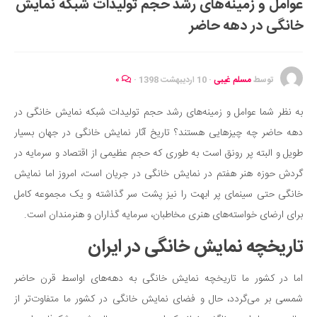
عوامل و زمینه‌های رشد حجم تولیدات شبکه نمایش
ایران گردی
خانگی در دهه حاضر
جهان گردی
رابطه، عشق و ازدواج
موفقیت و مهارت‌های فردی
توسط
مسلم غیبی
·
10 اردیبهشت 1398
·
۰
سلامت
به نظر شما عوامل و زمینه‌های رشد حجم تولیدات شبکه نمایش خانگی در
تغذیه سالم
دهه حاضر چه چیزهایی هستند؟ تاریخ آثار نمایش خانگی در جهان بسیار
بهداشت
طویل و البته پر رونق است به طوری که حجم عظیمی از اقتصاد و سرمایه در
بیماری و درمان
گردش حوزه هنر هفتم در نمایش خانگی در جریان است، امروز اما نمایش
خانگی حتی سینمای پر ابهت را نیز پشت سر گذاشته و یک مجموعه کامل
کودک و مادر
برای ارضای خواسته‌های هنری مخاطبان، سرمایه گذاران و هنرمندان است.
ورزش و تندرستی
تاریخچه نمایش خانگی در ایران
روانشناسی
مراکز پزشکی و دارویی
اما در کشور ما تاریخچه نمایش خانگی به دهه‌های اواسط قرن حاضر
فرهنگ و هنر
شمسی بر می‌گردد، حال و فضای نمایش خانگی در کشور ما متفاوت‌تر از