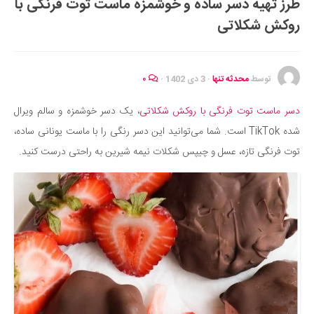
طرز تهیه دسر ساده و خوشمزه ماست توت فرنگی با
ایران گردی
روکش شکلاتی
جهان گردی
رابطه، عشق و ازدواج
موفقیت و مهارت‌های فردی
توسط
محدثه تنها
·
3 دی 1402
·
۰
سلامت
دسر ماست توت فرنگی با روکش شکلاتی
، یک دسر خوشمزه و سالم ویرال
تغذیه سالم
شده TikTok است. شما می‌توانید این دسر رنگی را با ماست یونانی ساده،
بهداشت
توت فرنگی تازه، عسل و چیپس شکلات نیمه شیرین به راحتی درست کنید.
بیماری و درمان
کودک و مادر
ورزش و تندرستی
روانشناسی
مراکز پزشکی و دارویی
فرهنگ و هنر