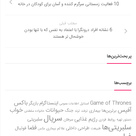
10 فعالیت زمستانی سرگرم کننده و آسان برای کودکان در خانه
مطلب قبلی
6 نشانه افراد درونگرا با اعتماد به نفس که با تنها بودن
خوشحال تر هستند
پر بحث‌ترین‌ها
برچسب‌ها
باکس
Game of Thrones
اینستاگرام
بازیگر
استایل
اطلاعات عمومی
آفیس
خواب
حیوانات
برترین‌ها
بیماری
جنگ
ترفند
ترند
خانواده سلطنتی
سریال
رژیم غذایی
سلبریتی
روابط فردی
سرطان
دستور تهیه
سلبریتی‌ها
فضا
طراحی داخلی
فوتبال
علائم بیماری
طبیعت
عکس