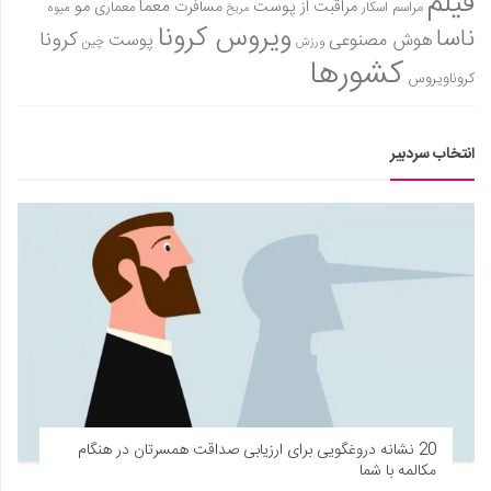
فیلم
معما
مو
مراقبت از پوست
مسافرت
معماری
مراسم اسکار
میوه
مریخ
ویروس کرونا
ناسا
کرونا
هوش مصنوعی
پوست
ورزش
چین
کشورها
کروناویروس
انتخاب سردبیر
20 نشانه دروغگویی برای ارزیابی صداقت همسرتان در هنگام
مکالمه با شما