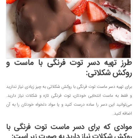
سینما و تئاتر
تلویزیون
موسیقی
چهره‌ها
عکاسی و هنرهای تجسمی
کتاب و کتاب‌خوانی
طرز تهیه دسر توت فرنگی با ماست و
تاریخ
روکش شکلاتی:
معماری
علمی
برای تهیه دسر ماست توت فرنگی با روکش شکلاتی به چیز زیادی نیاز ندارید
فناوری‌ها
و فقط به ماست انتخابی خودتان، توت فرنگی تازه و شکلات نیاز دارید.
نجوم و هوا فضا
می‌‌توانید این دسر را ساده درست کنید و یا مواد دلخواه خودتان را به آن
اضافه کنید.
زمین و محیط زیست
خودرو
موادی که برای دسر ماست توت فرنگی با
روکش شکلات نیاز دارید به صورت زیر است:
سرگرمی