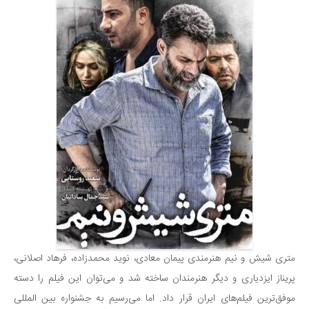
سینما و تئاتر
تلویزیون
موسیقی
چهره‌ها
عکاسی و هنرهای تجسمی
کتاب و کتاب‌خوانی
تاریخ
معماری
علمی
فناوری‌ها
نجوم و هوا فضا
زمین و محیط زیست
متری شیش و نیم هنرمندی پیمان معادی، نوید محمدزاده، فرهاد اصلانی،
خودرو
پریناز ایزدیاری و دیگر هنرمندان ساخته شد و می‌توان این فیلم را دسته
موفق‌ترین فیلم‌های ایران قرار داد. اما می‌رسیم به جشنواره بین المللی
سرگرمی