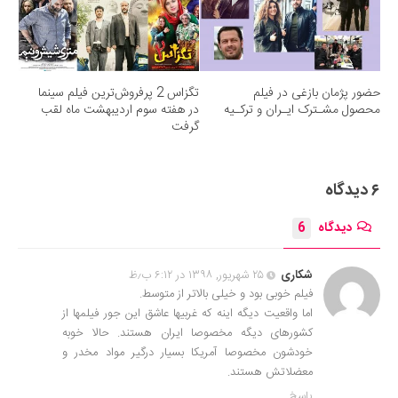
حضور پژمان بازغی در فیلم
تگزاس 2 پرفروش‌ترین فیلم سینما
محصول مشـترک ایـران و ترکـیه
در هفته سوم اردیبهشت ماه لقب
گرفت
۶ دیدگاه
دیدگاه
6
شکاری
۲۵ شهریور, ۱۳۹۸ در ۶:۱۲ ب٫ظ
فیلم خوبی بود و خیلی بالاتر از متوسط.
اما واقعیت دیگه اینه که غربیها عاشق این جور فیلمها از
کشورهای دیگه مخصوصا ایران هستند. حالا خوبه
خودشون مخصوصا آمریکا بسیار درگیر مواد مخدر و
معضلاتش هستند.
پاسخ