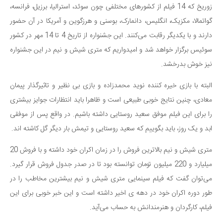
زوریخ که 14 فیلم از کشورهای مختلفی چون سوئد، استرالیا، برزیل، فرانسه،
دانستنی‌ها
گواتمالا، مکزیک، انگلیس، دانمارک، بوسنی و هرزگوین و آمریکا در آن حضور
بازی
دارند و با یکدیگر رقابت می‌کنند. این جشنواره از تاریخ 4 تا 14 مهر در کشور
طنز
سوئیس برگزار خواهد شد و امیدواریم که متری شیش و نیم در این جشنواره
فال
نیز خوش بدرخشد.
مسابقه
البته با بازی خیره کننده نوید محمدزاده و بازی بی نظیر و تاثیرگذار پیمان
اخبار
معادی، چنین نتایج خوبی طبیعی است و ظاهرا باید انتظارات جوایز بیشتری
را برای این فیلم موفق سعید روستایی داشته باشیم. در واقع پس از موفقی
ابد و یک روز، باید بگوییم که سعید روستایی و تیمش بار دیگر گل کاشته اند.
متری شیش و نیم بالاترین فروش را در زمان اکران خود داشته و با فروش 20
میلیارد و 220 میلیون تومان توانسته بود تا در صدر جدول فروش قرار گیرد.
می‌توان گفت که فیلم سینمایی متری شیش و نیم بیشترین مخاطب را در
طور دوره اکران خود در دهه ی اخیر داشته است و این خبر خوبی برای این
فیلم، کارگردان و هنرمندانش به حساب می‌آید.