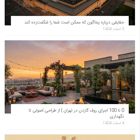
حقایقی درباره پنتاگون که ممکن است شما را شگفت‌زده کند
5 اسفند 1404
0 تا 100 اجرای روف گاردن در تهران | از طراحی اصولی تا
نگهداری
4 اسفند 1404