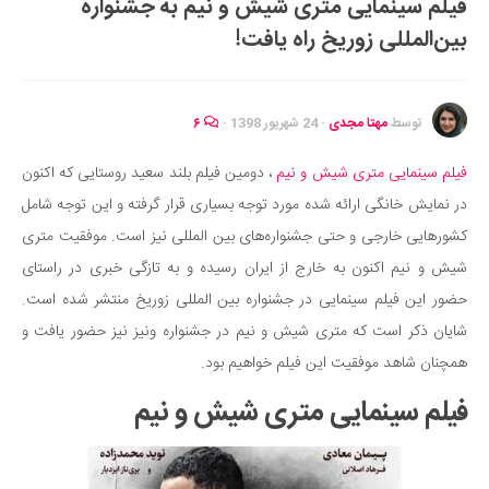
فیلم سینمایی متری شیش و نیم به جشنواره
ایران گردی
بین‌المللی زوریخ راه یافت!
جهان گردی
رابطه، عشق و ازدواج
موفقیت و مهارت‌های فردی
توسط
مهتا مجدی
·
24 شهریور 1398
·
۶
سلامت
فیلم سینمایی متری شیش و نیم
، دومین فیلم بلند سعید روستایی که اکنون
تغذیه سالم
در نمایش خانگی ارائه شده مورد توجه بسیاری قرار گرفته و این توجه شامل
بهداشت
کشورهایی خارجی و حتی جشنواره‌های بین المللی نیز است. موفقیت متری
بیماری و درمان
شیش و نیم اکنون به خارج از ایران رسیده و به تازگی خبری در راستای
حضور این فیلم سینمایی در جشنواره بین المللی زوریخ منتشر شده است.
کودک و مادر
شایان ذکر است که متری شیش و نیم در جشنواره ونیز نیز حضور یافت و
ورزش و تندرستی
همچنان شاهد موفقیت این فیلم خواهیم بود.
روانشناسی
فیلم سینمایی متری شیش و نیم
مراکز پزشکی و دارویی
فرهنگ و هنر