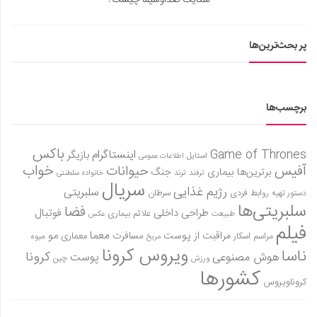
پر بحث‌ترین‌ها
برچسب‌ها
باکس
Game of Thrones
اینستاگرام
بازیگر
استایل
اطلاعات عمومی
آفیس
خواب
حیوانات
برترین‌ها
بیماری
جنگ
ترفند
ترند
خانواده سلطنتی
سریال
رژیم غذایی
سلبریتی
روابط فردی
سرطان
دستور تهیه
سلبریتی‌ها
فضا
طراحی داخلی
فوتبال
علائم بیماری
طبیعت
عکس
فیلم
معما
مو
مراقبت از پوست
مسافرت
معماری
مراسم اسکار
میوه
مریخ
ویروس کرونا
ناسا
کرونا
هوش مصنوعی
پوست
ورزش
چین
کشورها
کروناویروس