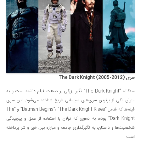
سینما و تئاتر
تلویزیون
موسیقی
چهره‌ها
عکاسی و هنرهای تجسمی
کتاب و کتاب‌خوانی
تاریخ
معماری
سری The Dark Knight (2005-2012)
علمی
سه‌گانه “The Dark Knight” تأثیر بزرگی بر صنعت فیلم داشته است و به
فناوری‌ها
عنوان یکی از برترین سری‌های سینمایی تاریخ شناخته می‌شود. این سری
نجوم و هوا فضا
فیلم‌ها که شامل “Batman Begins”، “The Dark Knight Rises” و “The
زمین و محیط زیست
Dark Knight” بوده، به نحوی که نولان با استفاده از عمق و پیچیدگی
خودرو
شخصیت‌ها و داستان، به تأثیرگذاری جامعه و مبارزه بین خیر و شر پرداخته
است.
سرگرمی