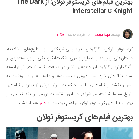
بهترین فیلم‌های کریستوفر نولان: از The Dark
ایران گردی
Knight تا Interstellar
جهان گردی
رابطه، عشق و ازدواج
موفقیت و مهارت‌های فردی
توسط
مهتا مجدی
·
13 خرداد 1402
·
۰
سلامت
کریستوفر نولان، کارگردان بریتانیایی-آمریکایی، با طرح‌های خلاقانه،
تغذیه سالم
داستان‌های پیچیده و تصاویر بصری شگفت‌انگیز، یکی از برجسته‌ترین و
بهداشت
تأثیرگذارترین کارگردانان دهه‌های اخیر در صنعت فیلم است. او توانسته
بیماری و درمان
است با اثرهای خود، عمق درونی شخصیت‌ها و داستان‌ها را با موفقیت به
تصویر بکشد و فیلم‌هایی را بسازد که به عنوان برخی از بهترین فیلم‌های
کودک و مادر
تاریخ سینما شناخته می‌شوند. در این مقاله، به بررسی و نقد تحلیلی از
ورزش و تندرستی
بهترین فیلم‌های کریستوفر نولان خواهیم پرداخت. با
دینو
همراه باشید.
روانشناسی
بهترین فیلم‌های کریستوفر نولان
مراکز پزشکی و دارویی
فرهنگ و هنر