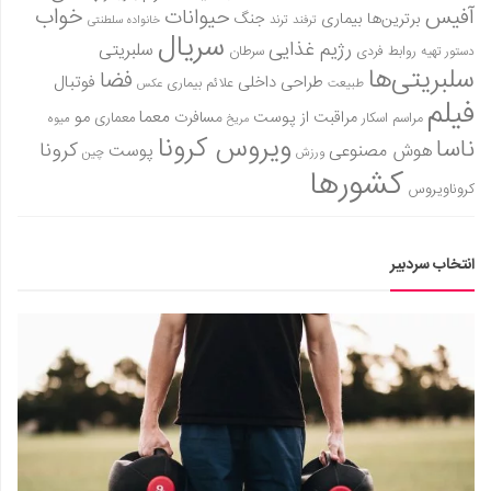
آفیس
خواب
حیوانات
برترین‌ها
بیماری
جنگ
ترفند
ترند
خانواده سلطنتی
سریال
رژیم غذایی
سلبریتی
روابط فردی
سرطان
دستور تهیه
سلبریتی‌ها
فضا
طراحی داخلی
فوتبال
علائم بیماری
طبیعت
عکس
فیلم
معما
مو
مراقبت از پوست
مسافرت
معماری
مراسم اسکار
میوه
مریخ
ویروس کرونا
ناسا
کرونا
هوش مصنوعی
پوست
ورزش
چین
کشورها
کروناویروس
انتخاب سردبیر