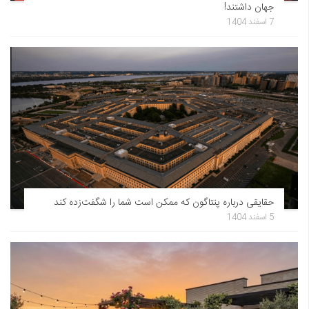
جهان داشتند!
7 اسفند 1404
حقایقی درباره پنتاگون که ممکن است شما را شگفت‌زده کند
5 اسفند 1404