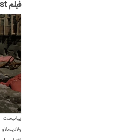
فیلم The Pianist
پیانیست ب
ولادیسلاو