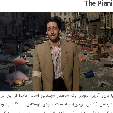
ا بازی آدرین برودی یک شاهکار سینمایی است. ماجرا از این قرا
 شپیلمن (آدرین برودی)، پیانیست یهودی لهستانی ایستگاه رادیویی