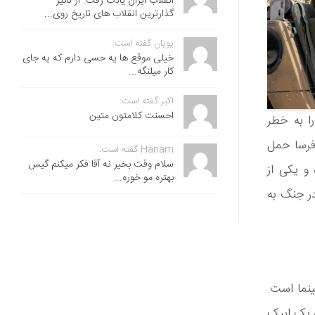
انقلاب ایران یادت رفت. از تاثیر
گذارترین انقلاب های تاریخ روی...
پویان گفته است:
خیلی موقع ها یه حسی دارم که یه جای
کار میلنگه...
اکبر گفته است:
احسنت ‌کلامتون متین
ا به خطر
فرسا حمل
Hanam گفته است:
سلام وقت بخیر نه آقا فکر میکنم گیس
ده و یکی از
بهتره مو خوره...
در جنگ به
ینما است.
ه یک اپیک