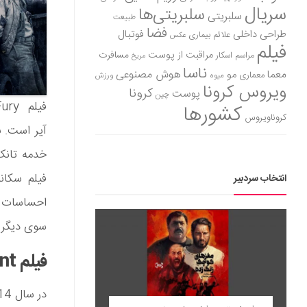
سریال
سلبریتی‌ها
سلبریتی
طبیعت
فضا
طراحی داخلی
فوتبال
علائم بیماری
عکس
فیلم
مراقبت از پوست
مسافرت
مراسم اسکار
مریخ
ناسا
هوش مصنوعی
معما
مو
معماری
میوه
ورزش
ویروس کرونا
کرونا
پوست
چین
کشورها
کروناویروس
آیر است. ب
خدمه تانک 
فیلم سکان
انتخاب سردبیر
احساسات می
سوی دیگر ب
فیلم All Quiet on the Western Front