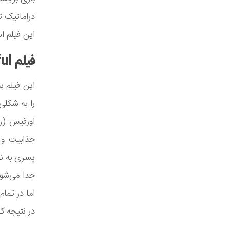
دراماتیک ت
این فیلم اس
فیلم Life is Beautiful
این فیلم ب
را به شکلی
اورفیس (روب
جذابیت و 
پسری به نام
جدا می‌شون
اما در تم
در نتیجه کل