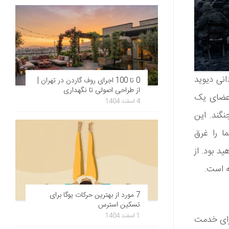
یسندگی و کارگردانی دیوید
0 تا 100 اجرای روف گاردن در تهران |
از طراحی اصولی تا نگهداری
 اعضای یک
4 اسفند 1404
نگند. این
ا را غرق
د بود. از
ه است.
7 مورد از بهترین حرکات یوگا برای
تسکین استرس
1 اسفند 1404
 برای خدمت