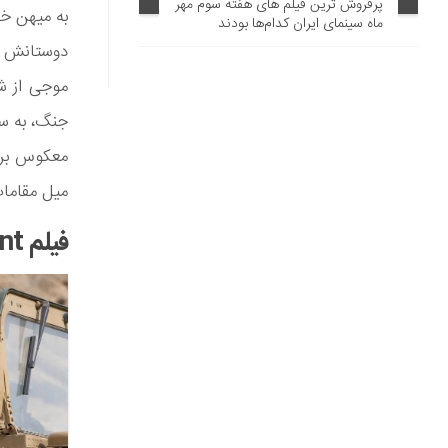
پرفروش ترین فیلم های هفته سوم مهر
به میهن خود
ماه سینمای ایران کدام‌ها بودند
دوستانش آل
موجی از ش
جنگ، به س
معکوس برا
میل مقامات
فیلم The Covanant