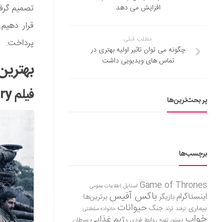
تصمیم گرفتی
افزایش می‌ دهد
قرار دهیم
مطلب قبلی
پرداخت.
چگونه می توان تاثیر اولیه بهتری در
تماس های ویدیویی داشت
بهترین
فیلم Fury
پر بحث‌ترین‌ها
برچسب‌ها
Game of Thrones
استایل
اطلاعات عمومی
باکس آفیس
اینستاگرام
بازیگر
برترین‌ها
حیوانات
بیماری
جنگ
ترفند
ترند
خانواده سلطنتی
خواب
رژیم غذایی
روابط فردی
سرطان
دستور تهیه