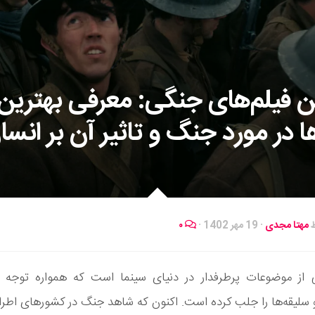
ن فیلم‌های جنگی: معرفی بهترین
ها در مورد جنگ و تاثیر آن بر انسا
ط
مهتا مجدی
·
19 مهر 1402
·
۰
از موضوعات پرطرفدار در دنیای سینما است که همواره توجه ب
و سلیقه‌ها را جلب کرده است. اکنون که شاهد جنگ در کشورهای اط