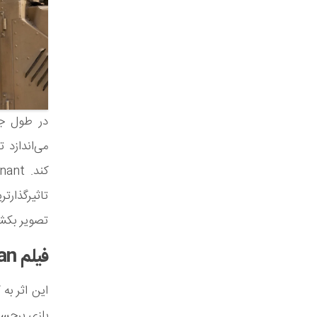
در طول جن
می‌اندازد
تاثیرگذارت
تصویر بکشد
فیلم Saving Private Ryan
این اثر به
بازی برجست