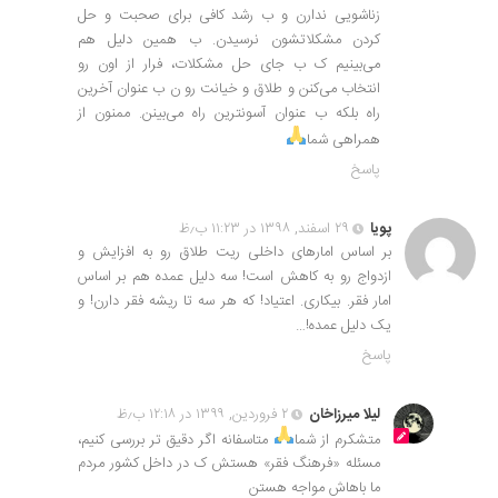
زناشویی ندارن و ب رشد کافی برای صحبت و حل
کردن مشکلاتشون نرسیدن. ب همین دلیل هم
می‌بینیم ک ب جای حل مشکلات، فرار از اون رو
انتخاب می‌کنن و طلاق و خیانت رو ن ب عنوان آخرین
راه بلکه ب عنوان آسونترین راه می‌بینن. ممنون از
همراهی شما
پاسخ
پویا
۲۹ اسفند, ۱۳۹۸ در ۱۱:۲۳ ب٫ظ
بر اساس امارهای داخلی ریت طلاق رو به افزایش و
ازدواج رو به کاهش است! سه دلیل عمده هم بر اساس
امار فقر. بیکاری. اعتیاد! که هر سه تا ریشه فقر دارن! و
یک دلیل عمده!…
پاسخ
لیلا میرزاخان
۲ فروردین, ۱۳۹۹ در ۱۲:۱۸ ب٫ظ
متشکرم از شما
متاسفانه اگر دقیق تر بررسی کنیم،
مسئله «فرهنگ فقر» هستش ک در داخل کشور مردم
ما باهاش مواجه هستن