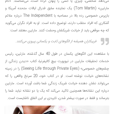
سینما و تئاتر
می‌دهد شخصی، چیزی یا کسی را پنهان کرده است، می‌شناسند. «تام
مارتین» (Tom Martin) یک نماینده سابق فدرال ایالات متحده آمریکا و
تلویزیون
بازپرس خصوصی رده بالا در مصاحبه با The Independent درباره علائم
موسیقی
آشکاری که افراد متقلب دارند، توضیح داده است. او به افراد نگران می‌گوید
چهره‌ها
که چه موقعی باید از خیانت شریکشان وحشت کنند. مارتین معتقد است:
عکاسی و هنرهای تجسمی
فریبکاران همیشه از الگوهای ثابت و یکسانی پیروی می‌کنند.
کتاب و کتاب‌خوانی
تاریخ
با مشاهده این الگوهای یکسان در طول 40 سال گذشته، مارتین، رئیس
معماری
خدمات تحقیقات مارتین در نیوپورت بیچ کالیفرنیا، کتاب «دیدن زندگی از
علمی
چشم‌های خصوصی» (Seeing Life through Private Eyes) را در زمینه
نشانه‌های خیانت نوشته است. او در کتاب خود، 20 سرنخ واقعی را که
فناوری‌ها
می‌تواند نشان دهنده خیانت شریک زندگی شما باشد، آورده است. مارتین
نجوم و هوا فضا
درباره این نشانه‌ها همچنین تاکید می‌کند که یک یا دو نشانه نباید شما را
زمین و محیط زیست
بترساند و فقط در صورت بیشتر شدن، تاییدی بر این اتفاق ناشایست است.
خودرو
سرگرمی