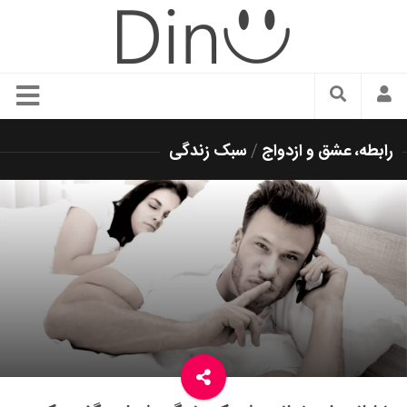
سبک زندگی
رابطه، عشق و ازدواج
/
سبک زندگی
دنیای مد
زیبایی و آرایش
شیک پوشی
دکوراسیون و چیدمان
غذا
رستوران گردی
آشپزی
سفر و گردشگری