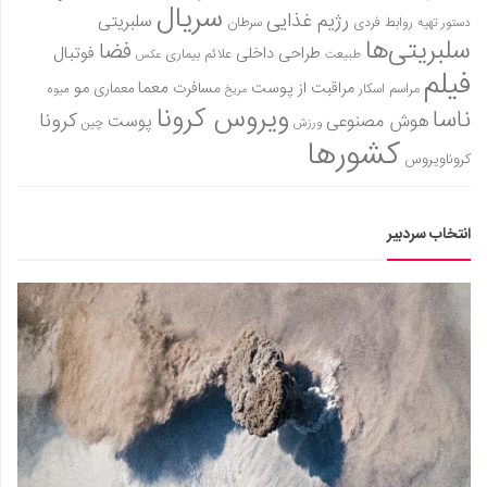
سریال
رژیم غذایی
سلبریتی
روابط فردی
سرطان
دستور تهیه
سلبریتی‌ها
فضا
طراحی داخلی
فوتبال
علائم بیماری
طبیعت
عکس
فیلم
معما
مو
مراقبت از پوست
مسافرت
معماری
مراسم اسکار
میوه
مریخ
ویروس کرونا
ناسا
کرونا
هوش مصنوعی
پوست
ورزش
چین
کشورها
کروناویروس
انتخاب سردبیر