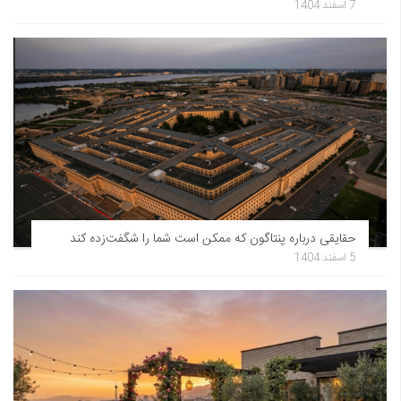
7 اسفند 1404
حقایقی درباره پنتاگون که ممکن است شما را شگفت‌زده کند
5 اسفند 1404