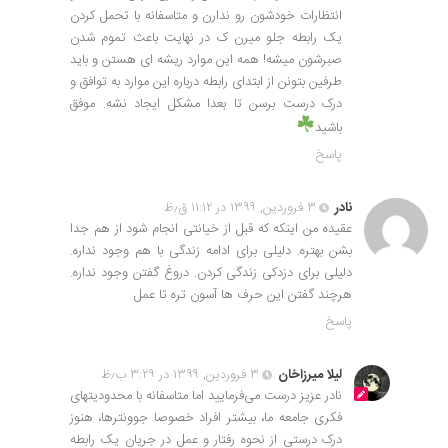
انتظارات خودشون رو ندارن و متاسفانه با تحمل کردن
یک رابطه جلو میرن ک در نهایت باعث تموم شدن
صبرشون میشه! همه این موارد ریشه ای هستن و باید
طرفین بتونن از ابتدای رابطه درباره این موارد به توافق و
درک درست برسن تا بعدا مشکل ایجاد نشه. موفق
باشید
پاسخ
نادر
۳ فروردین, ۱۳۹۹ در ۱۱:۱۲ ق٫ظ
عقیده من اینکه که قبل از خیانتی انجام شود از هم جدا
بشن بهتره. دلیلی برای ادامه زندگی با هم وجود نداره.
دلیلی برای دزدکی زندگی کردن. دروغ گفتن وجود نداره.
هرچند گفتن این حرف ها آسون تره تا عمل
پاسخ
لیلا میرزاخان
۳ فروردین, ۱۳۹۹ در ۳:۲۹ ب٫ظ
نادر عزیز درست می‌فرمایید اما متاسفانه با محدودیتهای
فکری جامعه ما، بیشتر افراد خصوصا جوونترها، هنوز
درک درستی از نحوه رفتار و عمل در جریان یک رابطه