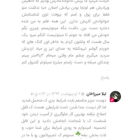
خیانت میکرد ما پیش خانواده مادرش بودیم که خاهرش
وبرادرش هم اونجا بودن برادش اصلان حیا نداشت منو
فقط برای پول و اسم که بیوفت توی شناسنامش
خوانوادش کاریش ندارن. این همه ظلم به من شده
دختره دست بزن داشت مگه میتونیستم چیزی بگم
خودش می افتاد به جونم تا میتونیست کتکم میزد یک
سال هست که ولشون کردم .به خاطر اون کتک های که
خوردم گوشم تیرمکشه یه صدای تیز ی میاد ازدردش
سردرد میگیرم چشم مام وقتی میخام ۳یا۴متر ببینم
چندتای میشه و دست راستم میلرزه نمیتونم کنترول کنم
.
پاسخ
لیلا میرزاخان
۲ اردیبهشت, ۱۳۹۹ در ۰:۲۶ ق٫ظ
دوست عزیز متاسفم بابت شرایط بدی ک متحمل شدید
اما کار درست جدا شدن تحت شرایطی هست ک قابل
اصلاح نباشه. بهترین کار جلوگیری از آسیب دیدن خود
شماست ک با شجاعت انجامش دادید و این قابل
تحسینه. امیدوارم به زودی شرایط برای شما خوب و
لذت بخش بشه
ممنونم ک تجربیاتتون رو با ما در