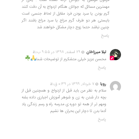
فرمول موفقی به جوانان ارائه نشده است . یکی از
مهمترین مسائل که جوانان هنگام ازدواج به آن دقت کنند
گرم بودن یا سرد بودن فرد مقابل از لحاظ جنسی است
بایستی هر دو طرف گرم مزاج یا سرد مزاج باشند اگر
چنین نباشد حتما زوج دچار مشکل خواهند شد
پاسخ
لیلا میرزاخان
۲۹ اسفند, ۱۳۹۸ در ۹:۵۵ ب٫ظ
محسن عزیز خیلی متشکرم از توضیحات شما
پاسخ
رویا
۷ خرداد, ۱۳۹۹ در ۰:۳۹ ق٫ظ
سلام به نظر من باید قبل از ازدواج و همچنین قبل از
بچه دار شدن به زن و شوهر آموزش اجباری داده بشه
ومهم تر از همه تو دوره ی مدرسه راه و رسم زندگی یاد
آدما بدن تا دچار این بحران ها نشیم
پاسخ