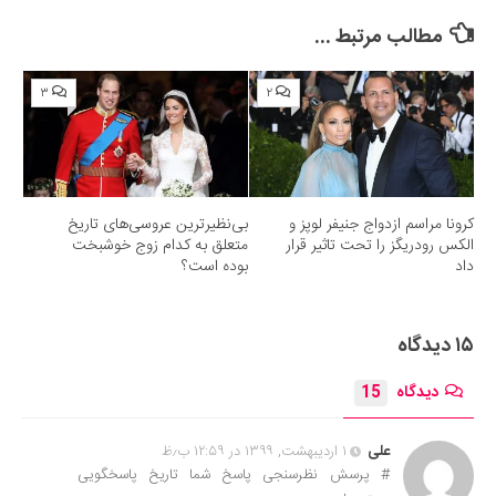
مطالب مرتبط ...
۳
۲
کرونا مراسم ازدواج جنیفر لوپز و
بی‌نظیرترین عروسی‌های تاریخ
الکس رودریگز را تحت تاثیر قرار
متعلق به کدام زوج خوشبخت
داد
بوده است؟
۱۵ دیدگاه
دیدگاه
15
علی
۱ اردیبهشت, ۱۳۹۹ در ۱۲:۵۹ ب٫ظ
# پرسش نظرسنجی پاسخ شما تاریخ پاسخگویی