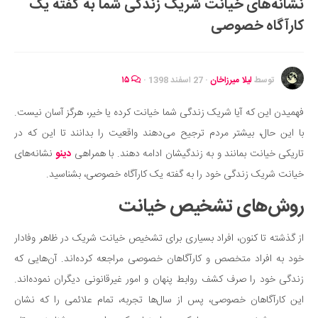
نشانه‌های خیانت شریک زندگی شما به گفته یک
ایران گردی
کارآگاه خصوصی
جهان گردی
رابطه، عشق و ازدواج
موفقیت و مهارت‌های فردی
توسط
لیلا میرزاخان
·
27 اسفند 1398
·
۱۵
سلامت
فهمیدن این که آیا شریک زندگی شما خیانت کرده یا خیر، هرگز آسان نیست.
تغذیه سالم
با این حال، بیشتر مردم ترجیح می‌دهند واقعیت را بدانند تا این که در
بهداشت
تاریکی خیانت بمانند و به زندگیشان ادامه دهند. با همراهی
دینو
نشانه‌های
بیماری و درمان
خیانت شریک زندگی خود را به گفته یک کارآگاه خصوصی، بشناسید.
کودک و مادر
روش‌های تشخیص خیانت
ورزش و تندرستی
از گذشته تا کنون، افراد بسیاری برای تشخیص خیانت شریک در ظاهر وفادار
روانشناسی
خود به افراد متخصص و کارآگاهان خصوصی مراجعه کرده‌اند. آن‌هایی که
مراکز پزشکی و دارویی
زندگی خود را صرف کشف روابط پنهان و امور غیرقانونی دیگران نموده‌اند.
فرهنگ و هنر
این کارآگاهان خصوصی، پس از سال‌ها تجربه، تمام علائمی را که نشان