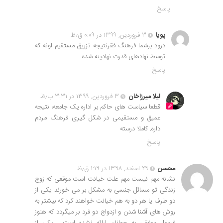
پاسخ
پویا
۳ فروردین, ۱۳۹۹ در ۰:۰۹ ق٫ظ
درود برشما فرهنگ فقرنتیجه تزریق مستقیم اونه که
توسط نهادهای قدرت نهادینه شده
پاسخ
لیلا میرزاخان
۳ فروردین, ۱۳۹۹ در ۳:۳۱ ب٫ظ
قطعا سیاست های حاکم بر اداره یک جامعه، نتیجه
عمیق و مستقیمی در شکل گیری فرهنگ مردم
داره. کاملا درسته
پاسخ
محسن
۲۹ اسفند, ۱۳۹۸ در ۱:۱۹ ق٫ظ
نشانه مهم نیست مهم علت خیانت است موقعی که زوج
زندگی تو مسائل جنسی به مشکل بر می خورند یکی از
دو طرف یا هر دو به هم خیانت خواهند کرد که بیشتر به
روش های آشنا شدن و ازدواج دو فرد بر میگردد که هنوز