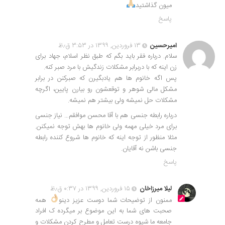
میون گذاشتید
پاسخ
امیرحسین
۱۳ فروردین, ۱۳۹۹ در ۳:۵۳ ق٫ظ
سلام. درباره فقر باید بگم که طبق نظر اسلام، جهاد برای
زن اینه که با دربرابر مشکلات زندگیش با مرد صبر کنه.
پس اگه خانوم ها هم یادبگیرن که صبرکنن در برابر
مشکل مالی شوهر و توقعشون رو بیارن پایین، اگرچه
مشکلات حل نمیشه ولی بیشتر هم نمیشه.
درباره رابطه جنسی هم با آقا محسن موافقم… نیاز جنسی
برای مرد خیلی مهمه ولی خانوم ها بهش توجه نمیکنن.
مثلا منظور از توجه اینه که خانوم ها شروع کننده رابطه
جنسی باشن نه آقایان.
پاسخ
لیلا میرزاخان
۱۵ فروردین, ۱۳۹۹ در ۰:۳۷ ق٫ظ
ممنون از توضیحات شما دوست عزیز دینو
همه
صحبت های شما به این موضوع بر میگرده ک افراد
جامعه ما شیوه درست تعامل و مطرح کردن مشکلات و