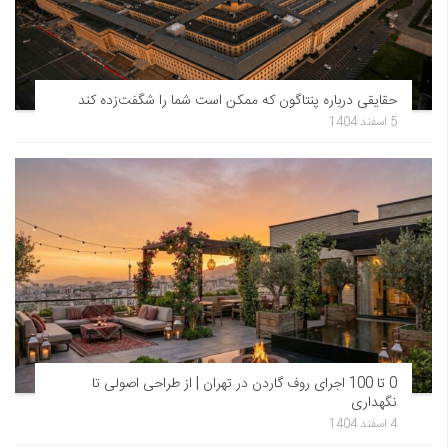
حقایقی درباره پنتاگون که ممکن است شما را شگفت‌زده کند
5 اسفند 1404
0 تا 100 اجرای روف گاردن در تهران | از طراحی اصولی تا
نگهداری
4 اسفند 1404