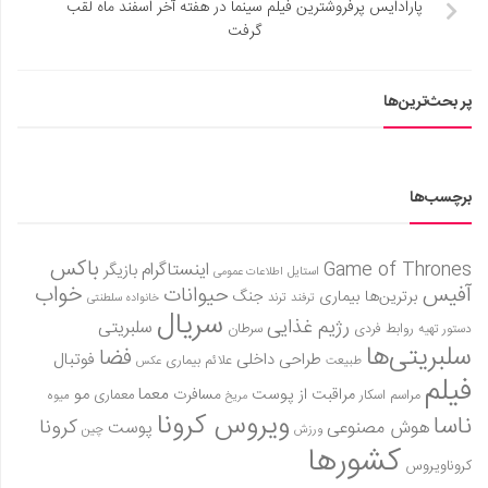
پارادایس پرفروشترین فیلم سینما در هفته آخر اسفند ماه لقب
گرفت
پر بحث‌ترین‌ها
برچسب‌ها
باکس
Game of Thrones
اینستاگرام
بازیگر
استایل
اطلاعات عمومی
آفیس
خواب
حیوانات
برترین‌ها
بیماری
جنگ
ترفند
ترند
خانواده سلطنتی
سریال
رژیم غذایی
سلبریتی
روابط فردی
سرطان
دستور تهیه
سلبریتی‌ها
فضا
طراحی داخلی
فوتبال
علائم بیماری
طبیعت
عکس
فیلم
معما
مو
مراقبت از پوست
مسافرت
معماری
مراسم اسکار
میوه
مریخ
ویروس کرونا
ناسا
کرونا
هوش مصنوعی
پوست
ورزش
چین
کشورها
کروناویروس