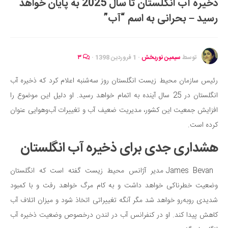
ذخیره آب انگلستان تا سال 2025 به پایان خواهد
ایران گردی
رسید – بحرانی به اسم “آب”
جهان گردی
رابطه، عشق و ازدواج
موفقیت و مهارت‌های فردی
توسط
سیمین نوربخش
·
1 فروردین 1398
·
۳
سلامت
رئیس سازمان محیط زیست انگلستان روز سه‌شنبه اعلام کرد که ذخیره آب
تغذیه سالم
انگلستان در 25 سال آینده به اتمام خواهد رسید. او دلیل این موضوع را
بهداشت
افزایش جمعیت این کشور، مدیریت ضعیف آب و تغییرات آب‌وهوایی عنوان
بیماری و درمان
کرده است.
کودک و مادر
هشداری جدی برای ذخیره آب انگلستان
ورزش و تندرستی
James Bevan مدیر آژانس محیط زیست گفته است که انگلستان
روانشناسی
وضعیت خطرناکی خواهد داشت و به کام مرگ خواهد رفت و با کمبود
مراکز پزشکی و دارویی
شدیدی روبه‌رو خواهد شد مگر آنگه تغییراتی اتخاذ شود و میزان اتلاف آب
فرهنگ و هنر
کاهش پیدا کند. او در کنفرانس آب در لندن درخصوص وضعیت ذخیره آب