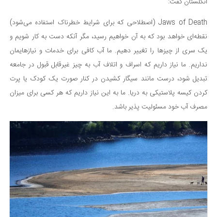
سینما و تئاتر
انگلستان گفت:
تلویزیون
Jaws of Death (اصطلاحی که برای شرایط خطرناک استفاده می‌شود)
موسیقی
نقطه‌ای خواهد بود که به آن خواهیم رسید، مگر آنکه دست به کار شویم و
چهره‌ها
یک سری از چیزها را تغییر دهیم. ما آب کافی برای خدمات و نیازهایمان
عکاسی و هنرهای تجسمی
نداریم. ما نیاز داریم که اسراف و اتلاف آب به چیز غیرقابل قبول در جامعه
تبدیل شود، درست مانند سیگار کشیدن در کنار صورت یک کودک یا پرت
کتاب و کتاب‌خوانی
کردن کیسه پلاستیکی به دریا. ما به این نیاز داریم که هر کسی برای میزان
تاریخ
مصرف آب خود مسئولیت پذیر باشد.
معماری
علمی
فناوری‌ها
نجوم و هوا فضا
زمین و محیط زیست
خودرو
سرگرمی