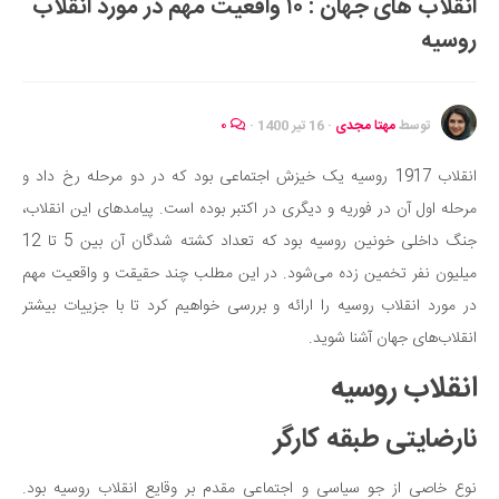
انقلاب های جهان : ۱۰ واقعیت مهم در مورد انقلاب
ایران گردی
روسیه
جهان گردی
رابطه، عشق و ازدواج
موفقیت و مهارت‌های فردی
توسط
مهتا مجدی
·
16 تیر 1400
·
۰
سلامت
انقلاب 1917 روسیه یک خیزش اجتماعی بود که در دو مرحله رخ داد و
تغذیه سالم
مرحله اول آن در فوریه و دیگری در اکتبر بوده است. پیامدهای این انقلاب،
بهداشت
جنگ داخلی خونین روسیه بود که تعداد کشته شدگان آن بین 5 تا 12
بیماری و درمان
میلیون نفر تخمین زده می‌شود. در این مطلب چند حقیقت و واقعیت مهم
در مورد انقلاب روسیه را ارائه و بررسی خواهیم کرد تا با جزییات بیشتر
کودک و مادر
انقلاب‌های جهان آشنا شوید.
ورزش و تندرستی
انقلاب روسیه
روانشناسی
مراکز پزشکی و دارویی
نارضایتی طبقه کارگر
فرهنگ و هنر
نوع خاصی از جو سیاسی و اجتماعی مقدم بر وقایع انقلاب روسیه بود.