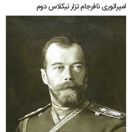
امپراتوری نافرجام تزار نیکلاس دوم
دانستنی‌ها
بازی
طنز
فال
مسابقه
اخبار