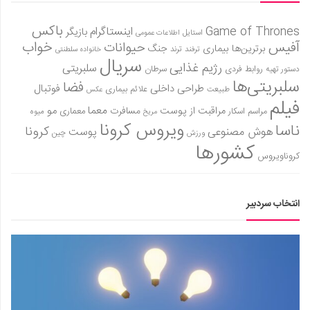
باکس
Game of Thrones
اینستاگرام
بازیگر
استایل
اطلاعات عمومی
آفیس
خواب
حیوانات
برترین‌ها
بیماری
جنگ
ترفند
ترند
خانواده سلطنتی
سریال
رژیم غذایی
سلبریتی
روابط فردی
سرطان
دستور تهیه
سلبریتی‌ها
فضا
طراحی داخلی
فوتبال
علائم بیماری
طبیعت
عکس
فیلم
معما
مو
مراقبت از پوست
مسافرت
معماری
مراسم اسکار
میوه
مریخ
ویروس کرونا
ناسا
کرونا
هوش مصنوعی
پوست
ورزش
چین
کشورها
کروناویروس
انتخاب سردبیر