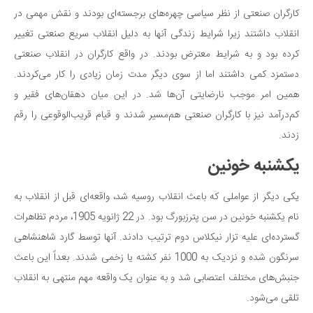
سینما و تئاتر
کارگران صنعتی از نظر سیاسی چهره‌های برجسته‌ای بودند و نقش مهمی‌ در
تلویزیون
انقلاب داشتند زیرا شرایط زندگی آنها به دلیل انقلاب سریع صنعتی تغییر
موسیقی
کرده بود و به شرایط معترض بودند. در واقع کارگران در انقلاب صنعتی
چهره‌ها
دستمزد کمی داشتند اما از سوی دیگر مدت زمان زیادی را کار می‌کردند.
عکاسی و هنرهای تجسمی
همین امر موجب نارضایتی آن‌ها شد. در این میان دهقان‌های فقیر و
کم‌درآمد نیز با کارگران صنعتی هم‌مسیر شدند و قیام قریب‌الوقوعی را رقم
کتاب و کتاب‌خوانی
زدند.
تاریخ
یکشنبه خونین
معماری
علمی
یکی دیگر از عواملی که باعث انقلاب روسیه شد، واقعه‌ای قبل از انقلاب به
فناوری‌ها
نام یکشنبه خونین در سن پترزبورگ بود. در 22 ژانویه 1905، مردم تظاهرات
نجوم و هوا فضا
گسترده‌ای علیه تزار نیکلاس دوم ترتیب دادند. آنها توسط گارد شاهنشاهی
سرنگون شده و نزدیک به 1000 نفر کشته یا زخمی شدند. بعداً این باعث
زمین و محیط زیست
جنبش‌های مختلف اعتصابی شد و به عنوان یک واقعه مهم منتهی به انقلاب
خودرو
تلقی می‌شود.
سرگرمی