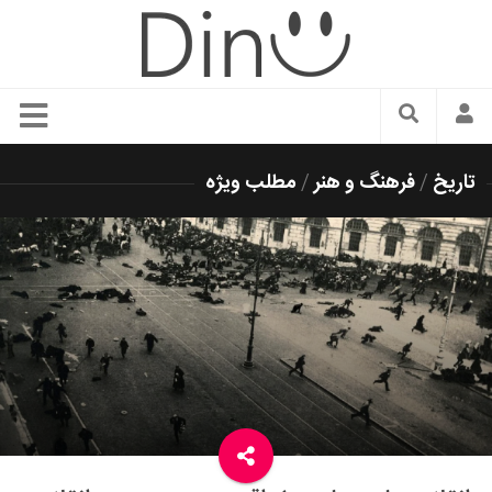
سبک زندگی
تاریخ
/
فرهنگ و هنر
/
مطلب ویژه
دنیای مد
زیبایی و آرایش
شیک پوشی
دکوراسیون و چیدمان
غذا
رستوران گردی
آشپزی
سفر و گردشگری