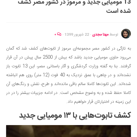
13 مومیایی جدید و مرموز در کشور مصر کشف
ایران گردی
شده است
جهان گردی
رابطه، عشق و ازدواج
موفقیت و مهارت‌های فردی
توسط
مهتا مجدی
·
22 شهریور 1399
·
۰
سلامت
به تازگی در کشور مصر مجموعه‌ای مرموز از تابوت‌های کشف شد که گمان
تغذیه سالم
می‌رود حاوی مومیایی جدید باشد که بیش از 2500 سال پیش در آن قرار
بهداشت
گرفتند. بنا به گفته وزارت گردشگری و آثار باستانی مصر، این 13 تابوت باز
بیماری و درمان
نشده‌اند و در چاهی با عمق نزدیک به 40 فوت (12 متر) روی هم انباشته
شده‌اند. این تابوت‌ها کاملا سالم باقی مانده‌اند و طرح، نقش و رنگ‌های آن
کودک و مادر
کاملا حفظ شده و به وضوح مشخص است. در ادامه جزییات بیشتر را در در
ورزش و تندرستی
این زمینه در اختیارتان قرار خواهیم داد.
روانشناسی
کشف تابوت‌هایی با ۱۳ مومیایی جدید
مراکز پزشکی و دارویی
فرهنگ و هنر