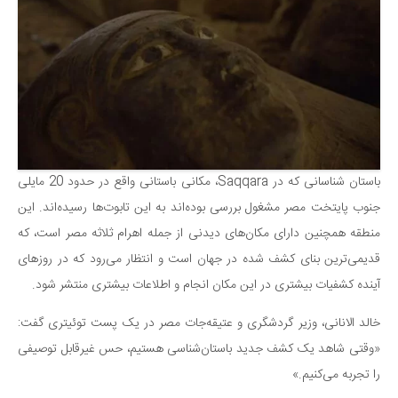
سینما و تئاتر
تلویزیون
موسیقی
چهره‌ها
عکاسی و هنرهای تجسمی
کتاب و کتاب‌خوانی
تاریخ
باستان شناسانی که در Saqqara، مکانی باستانی واقع در حدود 20 مایلی
معماری
جنوب پایتخت مصر مشغول بررسی بوده‌اند به این تابوت‌ها رسیده‌اند. این
منطقه همچنین دارای مکان‌های دیدنی از جمله اهرام ثلاثه مصر است، که
علمی
قدیمی‌ترین بنای کشف شده در جهان است و انتظار می‌رود که در روزهای
فناوری‌ها
آینده کشفیات بیشتری در این مکان انجام و اطلاعات بیشتری منتشر شود.
نجوم و هوا فضا
خالد الانانی، وزیر گردشگری و عتیقه‌جات مصر در یک پست توئیتری گفت:
زمین و محیط زیست
«وقتی شاهد یک کشف جدید باستان‌شناسی هستیم، حس غیرقابل توصیفی
خودرو
را تجربه می‌کنیم.»
سرگرمی