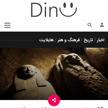
سبک زندگی
اخبار
/
تاریخ
/
فرهنگ و هنر
/
هایلایت
دنیای مد
زیبایی و آرایش
شیک پوشی
دکوراسیون و چیدمان
غذا
رستوران گردی
آشپزی
سفر و گردشگری