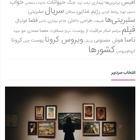
آفیس
خواب
حیوانات
برترین‌ها
بیماری
جنگ
ترفند
ترند
خانواده سلطنتی
سریال
رژیم غذایی
سلبریتی
روابط فردی
سرطان
دستور تهیه
سلبریتی‌ها
فضا
طراحی داخلی
فوتبال
علائم بیماری
طبیعت
عکس
فیلم
معما
مو
مراقبت از پوست
مسافرت
معماری
مراسم اسکار
میوه
مریخ
ویروس کرونا
ناسا
کرونا
هوش مصنوعی
پوست
ورزش
چین
کشورها
کروناویروس
انتخاب سردبیر