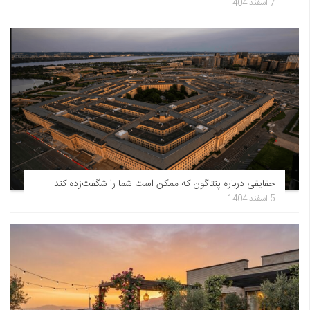
7 اسفند 1404
حقایقی درباره پنتاگون که ممکن است شما را شگفت‌زده کند
5 اسفند 1404